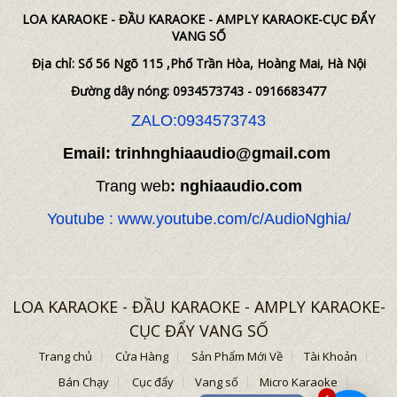
LOA KARAOKE - ĐẦU KARAOKE - AMPLY KARAOKE-CỤC ĐẨY
VANG SỐ
Địa chỉ: Số 56 Ngõ 115 ,Phố Trần Hòa, Hoàng Mai, Hà Nội
Đường dây nóng: 0934573743 - 0916683477
ZALO:0934573743
Email: trinhnghiaaudio@gmail.com
Trang web
: nghiaaudio.com
Youtube : www.youtube.com/c/AudioNghia/
LOA KARAOKE - ĐẦU KARAOKE - AMPLY KARAOKE-
CỤC ĐẨY VANG SỐ
Trang chủ
Cửa Hàng
Sản Phẩm Mới Về
Tài Khoản
Bán Chạy
Cục đẩy
Vang số
Micro Karaoke