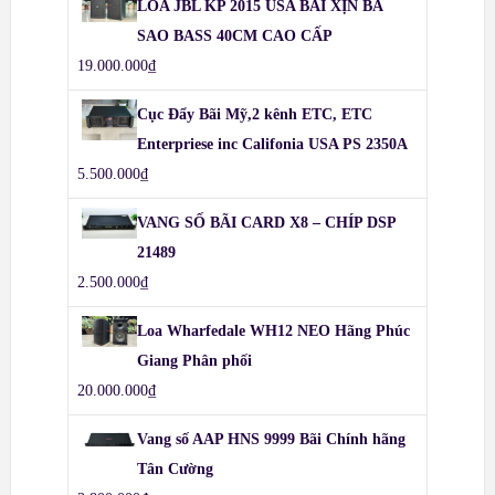
LOA JBL KP 2015 USA BÃI XỊN BA
SAO BASS 40CM CAO CẤP
19.000.000
₫
Cục Đẩy Bãi Mỹ,2 kênh ETC, ETC
Enterpriese inc Califonia USA PS 2350A
5.500.000
₫
VANG SỐ BÃI CARD X8 – CHÍP DSP
21489
2.500.000
₫
Loa Wharfedale WH12 NEO Hãng Phúc
Giang Phân phối
20.000.000
₫
Vang số AAP HNS 9999 Bãi Chính hãng
Tân Cường