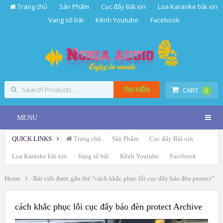
Trang chủ
Sản Phẩm
Cục đẩy Bãi xịn
Loa Karaoke bãi xịn
Vang số bãi
Kênh Youtube
Facebook
TÌM KIẾM
CART
0
MENU
QUICK LINKS
Trang chủ
Sản Phẩm
Cục đẩy Bãi xịn
Loa Karaoke bãi xịn
Vang số bãi
Kênh Youtube
Facebook
Home
Bài viết được gắn thẻ “cách khắc phục lỗi cục đẩy báo đèn protect”
cách khắc phục lỗi cục đẩy báo đèn protect Archive