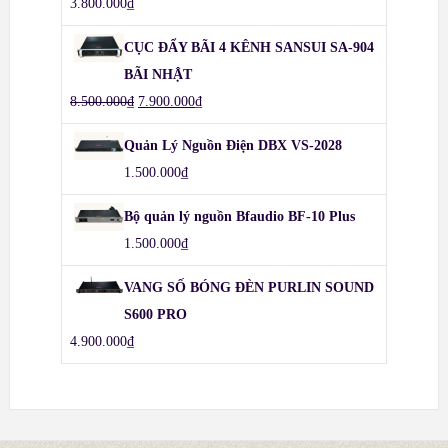
3.800.000
₫
CỤC ĐẨY BÃI 4 KÊNH SANSUI SA-904
BÃI NHẬT
8.500.000
₫
7.900.000
₫
Quản Lý Nguồn Điện DBX VS-2028
1.500.000
₫
Bộ quản lý nguồn Bfaudio BF-10 Plus
1.500.000
₫
VANG SỐ BÓNG ĐÈN PURLIN SOUND
S600 PRO
4.900.000
₫