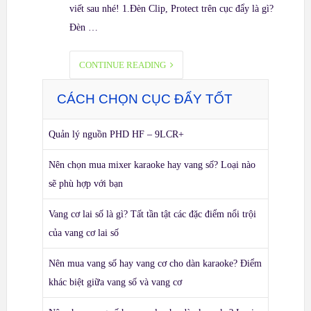
viết sau nhé! 1.Đèn Clip, Protect trên cục đẩy là gì?
Đèn …
CONTINUE READING
CÁCH CHỌN CỤC ĐẨY TỐT
Quản lý nguồn PHD HF – 9LCR+
Nên chọn mua mixer karaoke hay vang số? Loại nào
sẽ phù hợp với bạn
Vang cơ lai số là gì? Tất tần tật các đặc điểm nổi trội
của vang cơ lai số
Nên mua vang số hay vang cơ cho dàn karaoke? Điểm
khác biệt giữa vang số và vang cơ