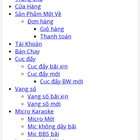
Cửa Hàng
Sản Phẩm Mới Về
Đơn hàng
Giỏ hàng
Thanh toán
Tài Khoản
Bán Chạy
Cục đẩy
Cục đẩy bãi xịn
Cục đẩy mới
Cục đẩy BW mới
Vang số
Vang số bãi xịn
Vang số mới
Micro Karaoke
Micro Mới
Mic không dây bãi
Mic BBS bãi