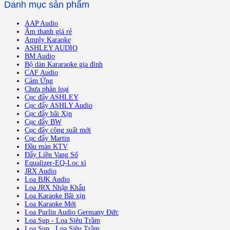
Danh mục sản phẩm
AAP Audio
Âm thanh giá rẻ
Amply Karaoke
ASHLEY AUDIO
BM Audio
Bộ dàn Kararaoke gia đình
CAF Audio
Cảm Ứng
Chưa phân loại
Cục đẩy ASHLEY
Cục đẩy ASHLY Audio
Cục đẩy bãi Xịn
Cục đẩy BW
Cục đẩy công suất mới
Cục đẩy Martin
Đầu màn KTV
Đẩy Liền Vang Số
Equalizer-EQ-Loc xì
JRX Audio
Loa BJK Audio
Loa JRX Nhập Khẩu
Loa Karaoke Bãi xịn
Loa Karaoke Mới
Loa Purlin Audio Germany Đức
Loa Sup - Loa Siêu Trầm
Loa Sup , Loa Siêu Trầm