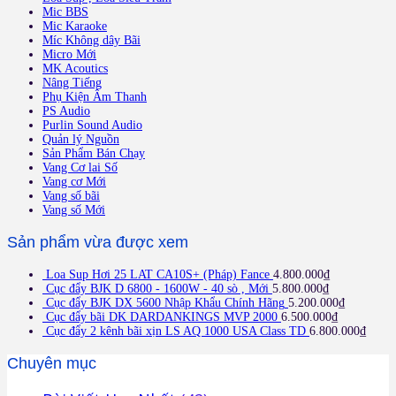
Mic BBS
Mic Karaoke
Míc Không dây Bãi
Micro Mới
MK Acoutics
Nâng Tiếng
Phụ Kiện Âm Thanh
PS Audio
Purlin Sound Audio
Quản lý Nguồn
Sản Phẩm Bán Chạy
Vang Cơ lai Số
Vang cơ Mới
Vang số bãi
Vang số Mới
Sản phẩm vừa được xem
Loa Sup Hơi 25 LAT CA10S+ (Pháp) Fance
4.800.000
₫
Cục đẩy BJK D 6800 - 1600W - 40 sò , Mới
5.800.000
₫
Cục đẩy BJK DX 5600 Nhập Khẩu Chính Hãng
5.200.000
₫
Cục đẩy bãi DK DARDANKINGS MVP 2000
6.500.000
₫
Cục đẩy 2 kênh bãi xịn LS AQ 1000 USA Class TD
6.800.000
₫
Chuyên mục