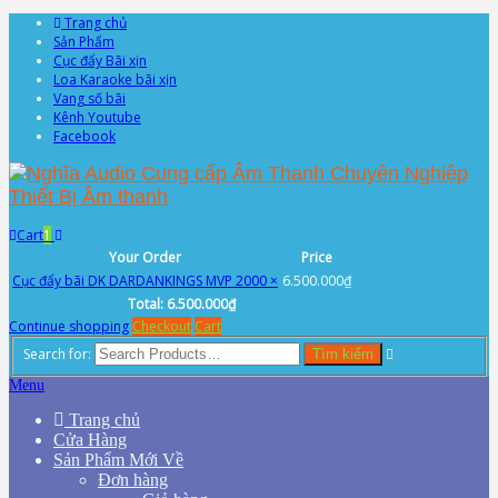
Trang chủ
Sản Phẩm
Cục đẩy Bãi xịn
Loa Karaoke bãi xịn
Vang số bãi
Kênh Youtube
Facebook
Cart
1
Your Order
Price
Cục đẩy bãi DK DARDANKINGS MVP 2000
×
6.500.000
₫
Total:
6.500.000
₫
Continue shopping
Checkout
Cart
Search for:
Tìm kiếm
Menu
Trang chủ
Cửa Hàng
Sản Phẩm Mới Về
Đơn hàng