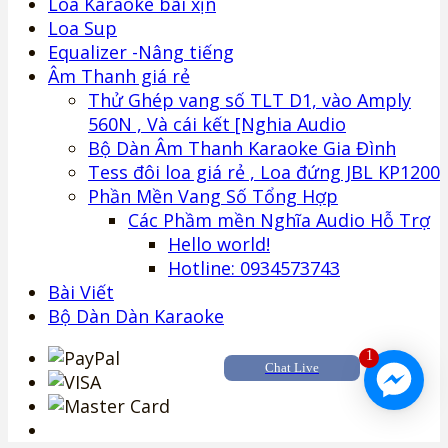
Loa Karaoke bãi xịn
Loa Sup
Equalizer -Nâng tiếng
Âm Thanh giá rẻ
Thử Ghép vang số TLT D1, vào Amply
560N , Và cái kết [Nghia Audio
Bộ Dàn Âm Thanh Karaoke Gia Đình
Tess đôi loa giá rẻ , Loa đứng JBL KP1200
Phần Mền Vang Số Tổng Hợp
Các Phầm mền Nghĩa Audio Hỗ Trợ
Hello world!
Hotline: 0934573743
Bài Viết
Bộ Dàn Dàn Karaoke
1
Chat Live