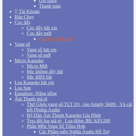
Giỏ hàng
Thanh toán
Tài Khoản
Bán Chạy
Cục đẩy
Cục đẩy bãi xịn
Cục đẩy mới
Cục đẩy BW mới
Vang số
Vang số bãi xịn
Vang số mới
Micro Karaoke
Micro Mới
Mic không dây bãi
Mic BBS bãi
Loa Karaoke bãi xịn
Loa Sup
Equalizer -Nâng tiếng
Âm Thanh giá rẻ
Thử Ghép vang số TLT D1, vào Amply 560N , Và cái
kết [Nghia Audio
Bộ Dàn Âm Thanh Karaoke Gia Đình
Tess đôi loa giá rẻ , Loa đứng JBL KP1200
Phần Mền Vang Số Tổng Hợp
Các Phầm mền Nghĩa Audio Hỗ Trợ