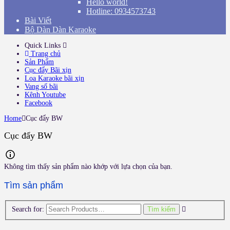
Hello world!
Hotline: 0934573743
Bài Viết
Bộ Dàn Dàn Karaoke
Quick Links
Trang chủ
Sản Phẩm
Cục đẩy Bãi xịn
Loa Karaoke bãi xịn
Vang số bãi
Kênh Youtube
Facebook
Home
Cục đẩy BW
Cục đẩy BW
Không tìm thấy sản phẩm nào khớp với lựa chọn của bạn.
Tìm sản phẩm
Search for:
Tìm kiếm