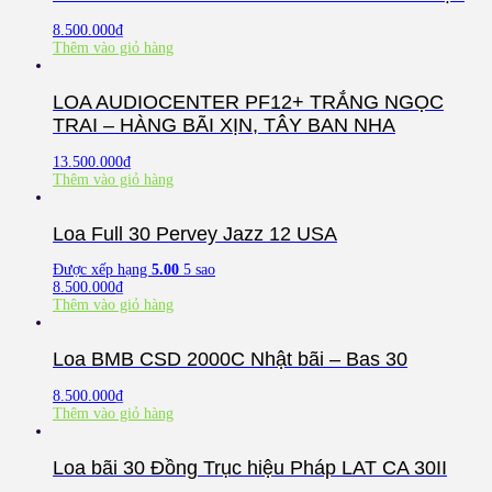
8.500.000
₫
Thêm vào giỏ hàng
LOA AUDIOCENTER PF12+ TRẮNG NGỌC
TRAI – HÀNG BÃI XỊN, TÂY BAN NHA
13.500.000
₫
Thêm vào giỏ hàng
Loa Full 30 Pervey Jazz 12 USA
Được xếp hạng
5.00
5 sao
8.500.000
₫
Thêm vào giỏ hàng
Loa BMB CSD 2000C Nhật bãi – Bas 30
8.500.000
₫
Thêm vào giỏ hàng
Loa bãi 30 Đồng Trục hiệu Pháp LAT CA 30II