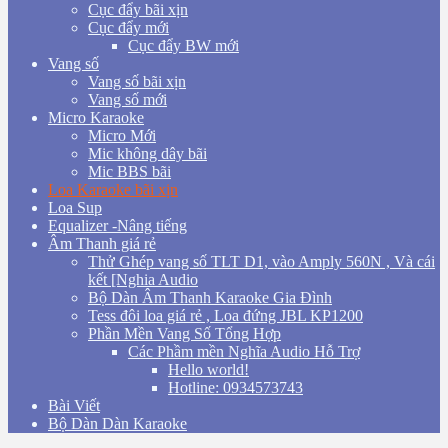
Cục đẩy bãi xịn
Cục đẩy mới
Cục đẩy BW mới
Vang số
Vang số bãi xịn
Vang số mới
Micro Karaoke
Micro Mới
Mic không dây bãi
Mic BBS bãi
Loa Karaoke bãi xịn
Loa Sup
Equalizer -Nâng tiếng
Âm Thanh giá rẻ
Thử Ghép vang số TLT D1, vào Amply 560N , Và cái
kết [Nghia Audio
Bộ Dàn Âm Thanh Karaoke Gia Đình
Tess đôi loa giá rẻ , Loa đứng JBL KP1200
Phần Mền Vang Số Tổng Hợp
Các Phầm mền Nghĩa Audio Hỗ Trợ
Hello world!
Hotline: 0934573743
Bài Viết
Bộ Dàn Dàn Karaoke