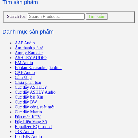
Tìm sản phẩm
Search for:
Tìm kiếm
Danh mục sản phẩm
AAP Audio
Âm thanh giá rẻ
Amply Karaoke
ASHLEY AUDIO
BM Audio
Bộ dàn Kararaoke gia đình
CAF Audio
Cảm Ứng
Chưa phân loại
Cục đẩy ASHLEY
Cục đẩy ASHLY Audio
Cục đẩy bãi Xịn
Cục đẩy BW
Cục đẩy công suất mới
Cục đẩy Martin
Đầu màn KTV
Đẩy Liền Vang Số
Equalizer-EQ-Loc xì
JRX Audio
Loa BJK Audio