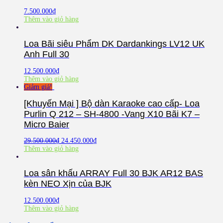
7.500.000
₫
Thêm vào giỏ hàng
Loa Bãi siêu Phẩm DK Dardankings LV12 UK
Anh Full 30
12.500.000
₫
Thêm vào giỏ hàng
Giảm giá!
[Khuyến Mại ] Bộ dàn Karaoke cao cấp- Loa
Purlin Q 212 – SH-4800 -Vang X10 Bãi K7 –
Micro Baier
29.500.000
₫
24.450.000
₫
Thêm vào giỏ hàng
Loa sân khấu ARRAY Full 30 BJK AR12 BAS
kèn NEO Xịn của BJK
12.500.000
₫
Thêm vào giỏ hàng