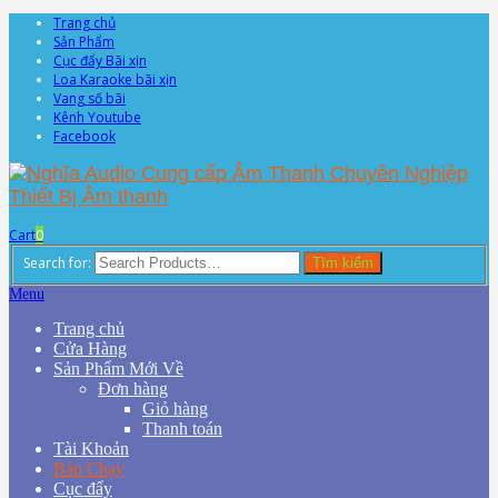
Trang chủ
Sản Phẩm
Cục đẩy Bãi xịn
Loa Karaoke bãi xịn
Vang số bãi
Kênh Youtube
Facebook
Cart
0
Search for:
Tìm kiếm
Menu
Trang chủ
Cửa Hàng
Sản Phẩm Mới Về
Đơn hàng
Giỏ hàng
Thanh toán
Tài Khoản
Bán Chạy
Cục đẩy