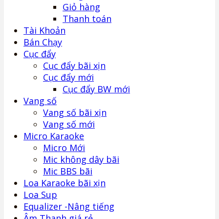
Giỏ hàng
Thanh toán
Tài Khoản
Bán Chạy
Cục đẩy
Cục đẩy bãi xịn
Cục đẩy mới
Cục đẩy BW mới
Vang số
Vang số bãi xịn
Vang số mới
Micro Karaoke
Micro Mới
Mic không dây bãi
Mic BBS bãi
Loa Karaoke bãi xịn
Loa Sup
Equalizer -Nâng tiếng
Âm Thanh giá rẻ