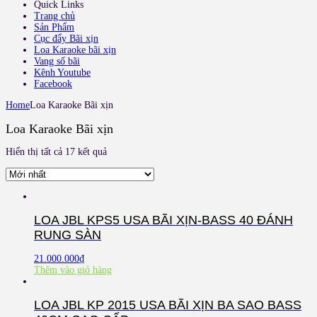
Quick Links
Trang chủ
Sản Phẩm
Cục đẩy Bãi xịn
Loa Karaoke bãi xịn
Vang số bãi
Kênh Youtube
Facebook
Home
Loa Karaoke Bãi xịn
Loa Karaoke Bãi xịn
Hiển thị tất cả 17 kết quả
LOA JBL KPS5 USA BÃI XỊN-BASS 40 ĐÁNH
RUNG SÀN
21.000.000
₫
Thêm vào giỏ hàng
LOA JBL KP 2015 USA BÃI XỊN BA SAO BASS