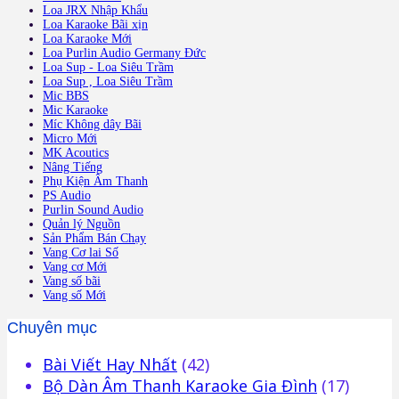
Loa JRX Nhập Khẩu
Loa Karaoke Bãi xịn
Loa Karaoke Mới
Loa Purlin Audio Germany Đức
Loa Sup - Loa Siêu Trầm
Loa Sup , Loa Siêu Trầm
Mic BBS
Mic Karaoke
Míc Không dây Bãi
Micro Mới
MK Acoutics
Nâng Tiếng
Phụ Kiện Âm Thanh
PS Audio
Purlin Sound Audio
Quản lý Nguồn
Sản Phẩm Bán Chạy
Vang Cơ lai Số
Vang cơ Mới
Vang số bãi
Vang số Mới
Chuyên mục
Bài Viết Hay Nhất
(42)
Bộ Dàn Âm Thanh Karaoke Gia Đình
(17)