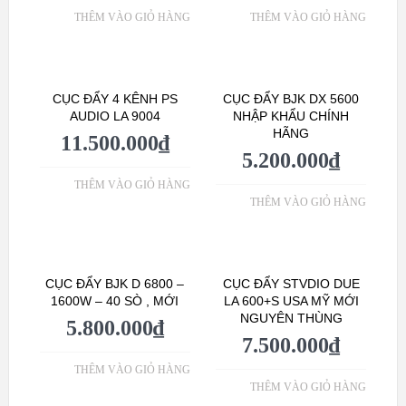
THÊM VÀO GIỎ HÀNG
THÊM VÀO GIỎ HÀNG
CỤC ĐẨY 4 KÊNH PS
CỤC ĐẨY BJK DX 5600
AUDIO LA 9004
NHẬP KHẨU CHÍNH
HÃNG
11.500.000
₫
5.200.000
₫
THÊM VÀO GIỎ HÀNG
THÊM VÀO GIỎ HÀNG
CỤC ĐẨY BJK D 6800 –
CỤC ĐẨY STVDIO DUE
1600W – 40 SÒ , MỚI
LA 600+S USA MỸ MỚI
NGUYÊN THÙNG
5.800.000
₫
7.500.000
₫
THÊM VÀO GIỎ HÀNG
THÊM VÀO GIỎ HÀNG