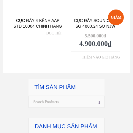
GIẢM
CỤC ĐẨY 4 KÊNH AAP
CỤC ĐẨY SOUNDART
STD 10004 CHÍNH HÃNG
SG 4800,24 SÒ NJW
GIÁ!
ĐỌC TIẾP
5.500.000
₫
4.900.000
₫
THÊM VÀO GIỎ HÀNG
TÌM SẢN PHẨM
DANH MỤC SẢN PHẨM