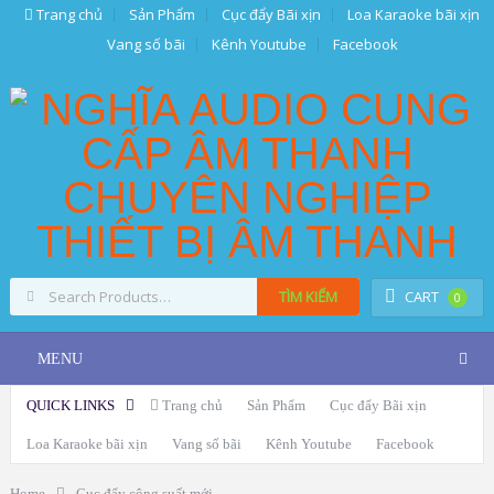
Trang chủ
Sản Phẩm
Cục đẩy Bãi xịn
Loa Karaoke bãi xịn
Vang số bãi
Kênh Youtube
Facebook
TÌM KIẾM
CART
0
MENU
QUICK LINKS
Trang chủ
Sản Phẩm
Cục đẩy Bãi xịn
Loa Karaoke bãi xịn
Vang số bãi
Kênh Youtube
Facebook
Home
Cục đẩy công suất mới