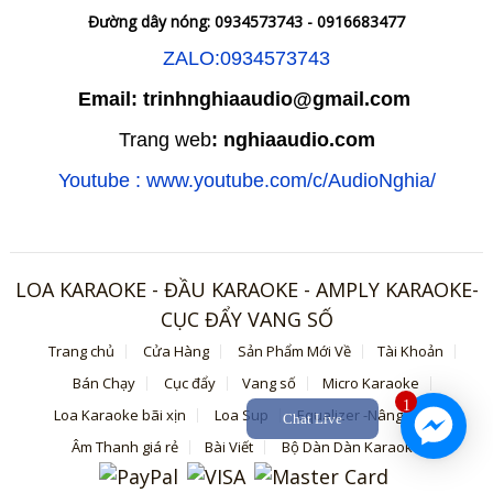
Đường dây nóng: 0934573743 - 0916683477
ZALO:0934573743
Email: trinhnghiaaudio@gmail.com
Trang web
: nghiaaudio.com
Youtube : www.youtube.com/c/AudioNghia/
LOA KARAOKE - ĐẦU KARAOKE - AMPLY KARAOKE-
CỤC ĐẨY VANG SỐ
Trang chủ
Cửa Hàng
Sản Phẩm Mới Về
Tài Khoản
Bán Chạy
Cục đẩy
Vang số
Micro Karaoke
1
Loa Karaoke bãi xịn
Loa Sup
Equalizer -Nâng tiếng
Chat Live
Âm Thanh giá rẻ
Bài Viết
Bộ Dàn Dàn Karaoke