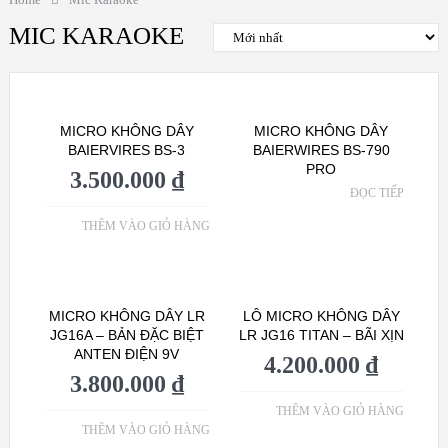
MIC KARAOKE
MICRO KHÔNG DÂY
MICRO KHÔNG DÂY
BAIERVIRES BS-3
BAIERWIRES BS-790
PRO
3.500.000
₫
ĐỌC TIẾP
THÊM VÀO GIỎ HÀNG
MICRO KHÔNG DÂY LR
LÔ MICRO KHÔNG DÂY
JG16A – BẢN ĐẶC BIỆT
LR JG16 TITAN – BÃI XỊN
ANTEN ĐIỆN 9V
4.200.000
₫
3.800.000
₫
THÊM VÀO GIỎ HÀNG
THÊM VÀO GIỎ HÀNG