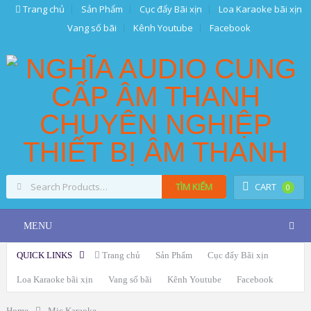
Trang chủ
Sản Phẩm
Cục đẩy Bãi xịn
Loa Karaoke bãi xịn
Vang số bãi
Kênh Youtube
Facebook
TÌM KIẾM
CART
0
MENU
QUICK LINKS
Trang chủ
Sản Phẩm
Cục đẩy Bãi xịn
Loa Karaoke bãi xịn
Vang số bãi
Kênh Youtube
Facebook
Home
Mic Karaoke