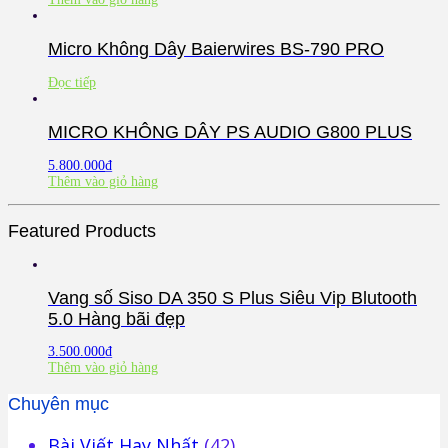
Micro Không Dây Baierwires BS-790 PRO
Đọc tiếp
MICRO KHÔNG DÂY PS AUDIO G800 PLUS
5.800.000
₫
Thêm vào giỏ hàng
Featured Products
Vang số Siso DA 350 S Plus Siêu Vip Blutooth
5.0 Hàng bãi đẹp
3.500.000
₫
Thêm vào giỏ hàng
Chuyên mục
Bài Viết Hay Nhất
(42)