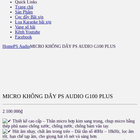
Quick Links
Trang chủ
Sản Phẩm
Cục đẩy Bãi xịn
Loa Karaoke bãi xịn
Vang số bãi
Kênh Youtube
Facebook
Home
PS Audio
MICRO KHÔNG DÂY PS AUDIO G100 PLUS
MICRO KHÔNG DÂY PS AUDIO G100 PLUS
2.100.000
₫
Thiết kế cao cấp – Thân micro hợp kim sang trọng, chụp micro bằng
thép phủ nano chống xước, chống nước, chống bám vân tay.
Hút âm nhạy, chất âm trong trẻo – Dải tần số 40Hz – 18kHz, lọc âm
tốt, hạn chế tạp âm, cho giọng hát rõ nét và sáng hơn.