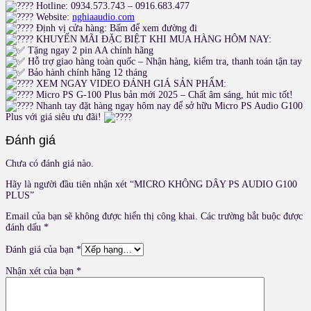
Hotline: 0934.573.743 – 0916.683.477
Website:
nghiaaudio.com
Định vị cửa hàng: Bấm để xem đường đi
KHUYẾN MÃI ĐẶC BIỆT KHI MUA HÀNG HÔM NAY:
Tặng ngay 2 pin AA chính hãng
Hỗ trợ giao hàng toàn quốc – Nhận hàng, kiểm tra, thanh toán tận tay
Bảo hành chính hãng 12 tháng
XEM NGAY VIDEO ĐÁNH GIÁ SẢN PHẨM:
Micro PS G-100 Plus bản mới 2025 – Chất âm sáng, hút mic tốt!
Nhanh tay đặt hàng ngay hôm nay để sở hữu Micro PS Audio G100
Plus với giá siêu ưu đãi!
Đánh giá
Chưa có đánh giá nào.
Hãy là người đầu tiên nhận xét “MICRO KHÔNG DÂY PS AUDIO G100
PLUS”
Email của bạn sẽ không được hiển thị công khai.
Các trường bắt buộc được
đánh dấu
*
Đánh giá của bạn
*
Nhận xét của bạn
*