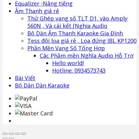
Equalizer -Nâng tiếng
Âm Thanh giá rẻ
Thử Ghép vang số TLT D1, vào Amply
560N , Và cái kết [Nghia Audio
Bộ Dàn Âm Thanh Karaoke Gia Đình
Tess đôi loa giá rẻ , Loa đứng JBL KP1200
Phần Mền Vang Số Tổng Hợp
Các Phầm mền Nghĩa Audio Hỗ Trợ
Hello world!
Hotline: 0934573743
Bài Viết
Bộ Dàn Dàn Karaoke