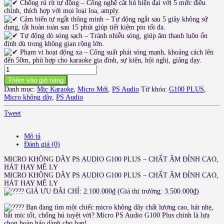
Chống rú rít tự động – Công nghệ cắt hú hiện đại với 5 mức điều
chỉnh, thích hợp với mọi loại loa, amply.
Cảm biến tự ngắt thông minh – Tự động ngắt sau 5 giây không sử
dụng, tắt hoàn toàn sau 15 phút giúp tiết kiệm pin tối đa.
Tự động dò sóng sạch – Tránh nhiễu sóng, giúp âm thanh luôn ổn
định dù trong không gian rộng lớn.
Phạm vi hoạt động xa – Công suất phát sóng mạnh, khoảng cách lên
đến 50m, phù hợp cho karaoke gia đình, sự kiện, hội nghị, giảng dạy.
MICRO
KHÔNG
Thêm vào giỏ hàng
DÂY
Danh mục:
Mic Karaoke
,
Micro Mới
,
PS Audio
Từ khóa:
G100 PLUS
,
PS
Micro không dây
,
PS Audio
AUDIO
G100
Tweet
PLUS
số
lượng
Mô tả
Đánh giá (0)
MICRO KHÔNG DÂY PS AUDIO G100 PLUS – CHẤT ÂM ĐỈNH CAO,
HÁT HAY MÊ LY
MICRO KHÔNG DÂY PS AUDIO G100 PLUS – CHẤT ÂM ĐỈNH CAO,
HÁT HAY MÊ LY
GIÁ ƯU ĐÃI CHỈ: 2.100.000₫ (Giá thị trường: 3.500.000₫)
Bạn đang tìm một chiếc micro không dây chất lượng cao, hát nhẹ,
bắt mic tốt, chống hú tuyệt vời? Micro PS Audio G100 Plus chính là lựa
chọn hoàn hảo dành cho bạn!