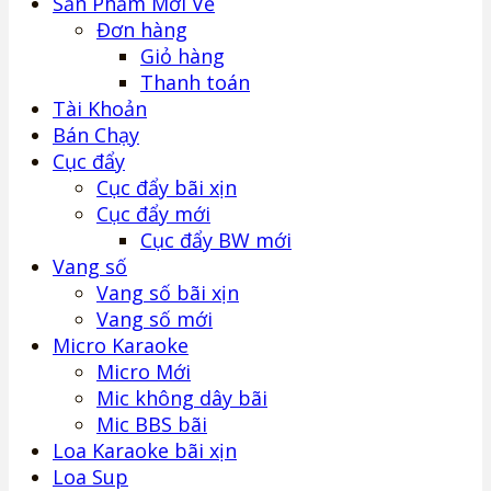
Sản Phẩm Mới Về
Đơn hàng
Giỏ hàng
Thanh toán
Tài Khoản
Bán Chạy
Cục đẩy
Cục đẩy bãi xịn
Cục đẩy mới
Cục đẩy BW mới
Vang số
Vang số bãi xịn
Vang số mới
Micro Karaoke
Micro Mới
Mic không dây bãi
Mic BBS bãi
Loa Karaoke bãi xịn
Loa Sup