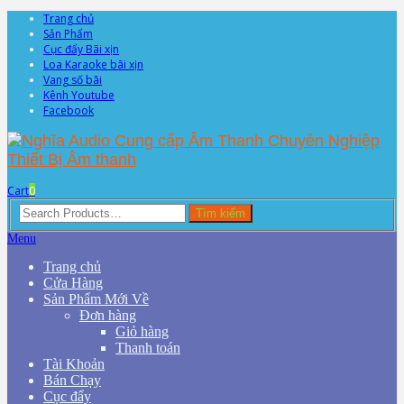
Trang chủ
Sản Phẩm
Cục đẩy Bãi xịn
Loa Karaoke bãi xịn
Vang số bãi
Kênh Youtube
Facebook
Cart
0
Search
Tìm kiếm
for:
Menu
Trang chủ
Cửa Hàng
Sản Phẩm Mới Về
Đơn hàng
Giỏ hàng
Thanh toán
Tài Khoản
Bán Chạy
Cục đẩy