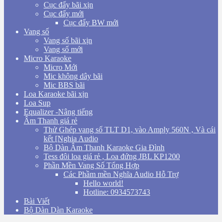
Cục đẩy bãi xịn
Cục đẩy mới
Cục đẩy BW mới
Vang số
Vang số bãi xịn
Vang số mới
Micro Karaoke
Micro Mới
Mic không dây bãi
Mic BBS bãi
Loa Karaoke bãi xịn
Loa Sup
Equalizer -Nâng tiếng
Âm Thanh giá rẻ
Thử Ghép vang số TLT D1, vào Amply 560N , Và cái
kết [Nghia Audio
Bộ Dàn Âm Thanh Karaoke Gia Đình
Tess đôi loa giá rẻ , Loa đứng JBL KP1200
Phần Mền Vang Số Tổng Hợp
Các Phầm mền Nghĩa Audio Hỗ Trợ
Hello world!
Hotline: 0934573743
Bài Viết
Bộ Dàn Dàn Karaoke