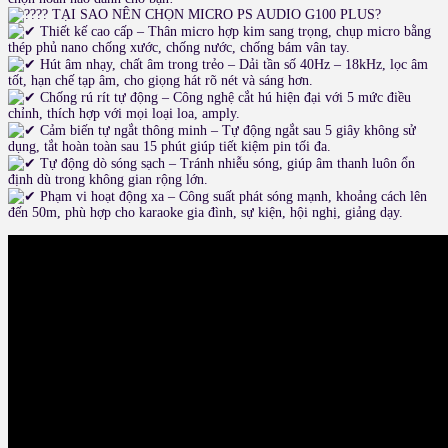
TẠI SAO NÊN CHỌN MICRO PS AUDIO G100 PLUS?
Thiết kế cao cấp – Thân micro hợp kim sang trọng, chụp micro bằng
thép phủ nano chống xước, chống nước, chống bám vân tay.
Hút âm nhạy, chất âm trong trẻo – Dải tần số 40Hz – 18kHz, lọc âm
tốt, hạn chế tạp âm, cho giọng hát rõ nét và sáng hơn.
Chống rú rít tự động – Công nghệ cắt hú hiện đại với 5 mức điều
chỉnh, thích hợp với mọi loại loa, amply.
Cảm biến tự ngắt thông minh – Tự động ngắt sau 5 giây không sử
dụng, tắt hoàn toàn sau 15 phút giúp tiết kiệm pin tối đa.
Tự động dò sóng sạch – Tránh nhiễu sóng, giúp âm thanh luôn ổn
định dù trong không gian rộng lớn.
Phạm vi hoạt động xa – Công suất phát sóng mạnh, khoảng cách lên
đến 50m, phù hợp cho karaoke gia đình, sự kiện, hội nghị, giảng dạy.