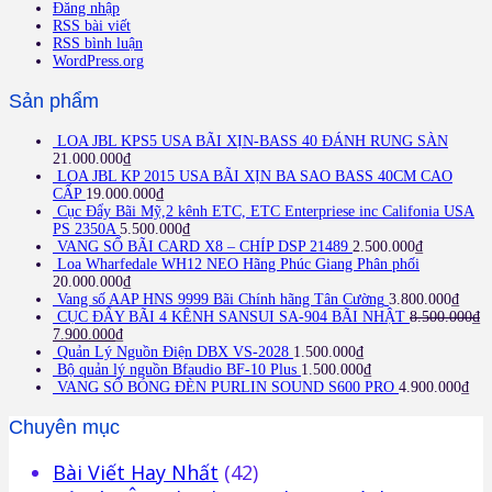
Đăng nhập
RSS bài viết
RSS bình luận
WordPress.org
Sản phẩm
LOA JBL KPS5 USA BÃI XỊN-BASS 40 ĐÁNH RUNG SÀN
21.000.000
₫
LOA JBL KP 2015 USA BÃI XỊN BA SAO BASS 40CM CAO
CẤP
19.000.000
₫
Cục Đẩy Bãi Mỹ,2 kênh ETC, ETC Enterpriese inc Califonia USA
PS 2350A
5.500.000
₫
VANG SỐ BÃI CARD X8 – CHÍP DSP 21489
2.500.000
₫
Loa Wharfedale WH12 NEO Hãng Phúc Giang Phân phối
20.000.000
₫
Vang số AAP HNS 9999 Bãi Chính hãng Tân Cường
3.800.000
₫
CỤC ĐẨY BÃI 4 KÊNH SANSUI SA-904 BÃI NHẬT
8.500.000
₫
7.900.000
₫
Quản Lý Nguồn Điện DBX VS-2028
1.500.000
₫
Bộ quản lý nguồn Bfaudio BF-10 Plus
1.500.000
₫
VANG SỐ BÓNG ĐÈN PURLIN SOUND S600 PRO
4.900.000
₫
Chuyên mục
Bài Viết Hay Nhất
(42)