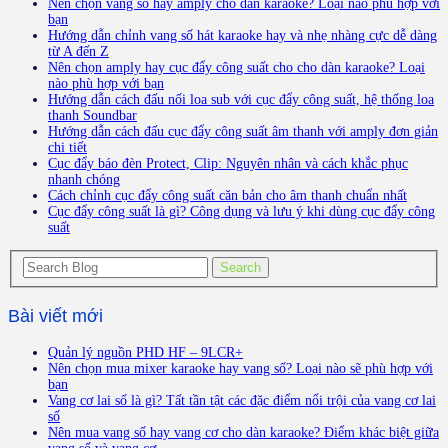
Nên chọn vang số hay amply cho dàn karaoke? Loại nào phù hợp với
bạn
Hướng dẫn chỉnh vang số hát karaoke hay và nhẹ nhàng cực dễ dàng
từ A đến Z
Nên chọn amply hay cục đẩy công suất cho cho dàn karaoke? Loại
nào phù hợp với bạn
Hướng dẫn cách đấu nối loa sub với cục đẩy công suất, hệ thống loa
thanh Soundbar
Hướng dẫn cách đấu cục đẩy công suất âm thanh với amply đơn giản
chi tiết
Cục đẩy báo đèn Protect, Clip: Nguyên nhân và cách khắc phục
nhanh chóng
Cách chỉnh cục đẩy công suất căn bản cho âm thanh chuẩn nhất
Cục đẩy công suất là gì? Công dụng và lưu ý khi dùng cục đẩy công
suất
Bài viết mới
Quản lý nguồn PHD HF – 9LCR+
Nên chọn mua mixer karaoke hay vang số? Loại nào sẽ phù hợp với
bạn
Vang cơ lai số là gì? Tất tần tật các đặc điểm nổi trội của vang cơ lai
số
Nên mua vang số hay vang cơ cho dàn karaoke? Điểm khác biệt giữa