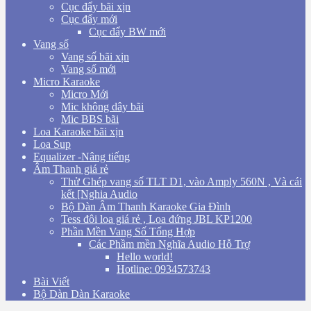
Cục đẩy bãi xịn
Cục đẩy mới
Cục đẩy BW mới
Vang số
Vang số bãi xịn
Vang số mới
Micro Karaoke
Micro Mới
Mic không dây bãi
Mic BBS bãi
Loa Karaoke bãi xịn
Loa Sup
Equalizer -Nâng tiếng
Âm Thanh giá rẻ
Thử Ghép vang số TLT D1, vào Amply 560N , Và cái
kết [Nghia Audio
Bộ Dàn Âm Thanh Karaoke Gia Đình
Tess đôi loa giá rẻ , Loa đứng JBL KP1200
Phần Mền Vang Số Tổng Hợp
Các Phầm mền Nghĩa Audio Hỗ Trợ
Hello world!
Hotline: 0934573743
Bài Viết
Bộ Dàn Dàn Karaoke