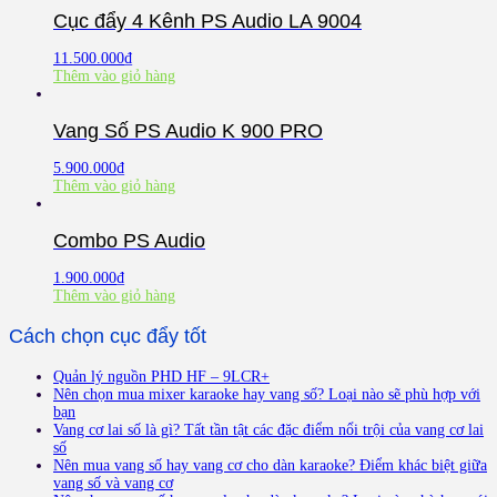
Cục đẩy 4 Kênh PS Audio LA 9004
11.500.000
₫
Thêm vào giỏ hàng
Vang Số PS Audio K 900 PRO
5.900.000
₫
Thêm vào giỏ hàng
Combo PS Audio
1.900.000
₫
Thêm vào giỏ hàng
Cách chọn cục đẩy tốt
Quản lý nguồn PHD HF – 9LCR+
Nên chọn mua mixer karaoke hay vang số? Loại nào sẽ phù hợp với
bạn
Vang cơ lai số là gì? Tất tần tật các đặc điểm nổi trội của vang cơ lai
số
Nên mua vang số hay vang cơ cho dàn karaoke? Điểm khác biệt giữa
vang số và vang cơ