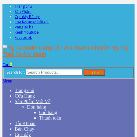
Trang chủ
Sản Phẩm
Cục đẩy Bãi xịn
Loa Karaoke bãi xịn
Vang số bãi
Kênh Youtube
Facebook
Cart
0
Search for:
Tìm kiếm
Menu
Trang chủ
Cửa Hàng
Sản Phẩm Mới Về
Đơn hàng
Giỏ hàng
Thanh toán
Tài Khoản
Bán Chạy
Cục đẩy