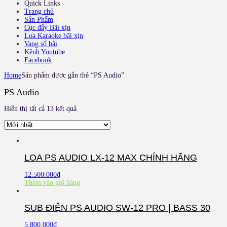
Quick Links
Trang chủ
Sản Phẩm
Cục đẩy Bãi xịn
Loa Karaoke bãi xịn
Vang số bãi
Kênh Youtube
Facebook
Home
Sản phẩm được gắn thẻ “PS Audio”
PS Audio
Hiển thị tất cả 13 kết quả
LOA PS AUDIO LX-12 MAX CHÍNH HÃNG
12.500.000
₫
Thêm vào giỏ hàng
SUB ĐIỆN PS AUDIO SW-12 PRO | BASS 30
5.800.000
₫