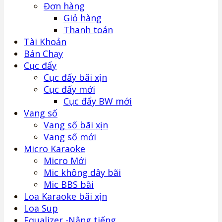
Đơn hàng
Giỏ hàng
Thanh toán
Tài Khoản
Bán Chạy
Cục đẩy
Cục đẩy bãi xịn
Cục đẩy mới
Cục đẩy BW mới
Vang số
Vang số bãi xịn
Vang số mới
Micro Karaoke
Micro Mới
Mic không dây bãi
Mic BBS bãi
Loa Karaoke bãi xịn
Loa Sup
Equalizer -Nâng tiếng