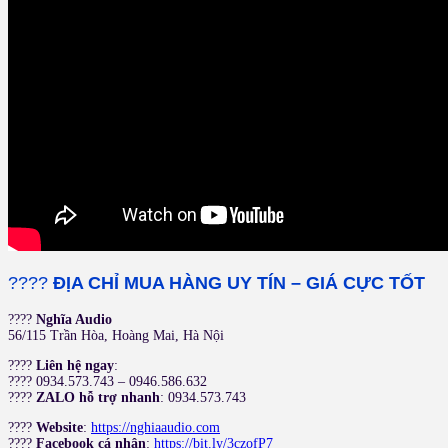
????
ĐỊA CHỈ MUA HÀNG UY TÍN – GIÁ CỰC TỐT
????
Nghĩa Audio
56/115 Trần Hòa, Hoàng Mai, Hà Nội
????
Liên hệ ngay
:
???? 0934.573.743 – 0946.586.632
????
ZALO hỗ trợ nhanh
: 0934.573.743
????
Website
:
https://nghiaaudio.com
????
Facebook cá nhân
:
https://bit.ly/3czofP7