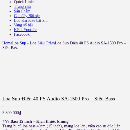
Quick Links
Trang chủ
Sản Phẩm
Cục đẩy Bãi xịn
Loa Karaoke bãi xịn
Vang số bãi
Kênh Youtube
Facebook
Home
Loa Sup - Loa Siêu Trầm
Loa Sub Điện 40 PS Audio SA-1500 Pro –
Siêu Bass
Loa Sub Điện 40 PS Audio SA-1500 Pro – Siêu Bass
5.800.000
₫
????
Bass 15 inch – Kích thước khủng
Trang bị củ loa bass 40cm (15 inch), màng loa lớn, viền cao su đúc liền,