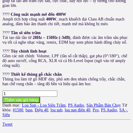
giúp tái tạo âm trầm cực sâu, cực chắc, đầy nội lực – lý tưởng cho không
gian lớn.
????
Công suất mạnh mẽ đến 400W
Ampli tích hợp công suất
400W
, mạch khuếch đại Class AB chuẩn mạch
analog, đảm bảo âm thanh chi tiết, mạnh mẽ mà không bị méo.
????
Tần số siêu trầm
Tái tạo dải tần từ
28Hz – 150Hz (-3dB)
, đánh được các âm trầm sâu phục
vụ tốt cả nghe nhạc vàng, remix, EDM hay xem phim hành động cháy nổ.
????
Tùy chỉnh linh hoạt
Gồm các nút chỉnh: Volume, LPF (tần số cắt thấp), gạt pha (0°/180°), chế
độ auto on/off, cổng RCA, XLR và cả Hi-Level Input (ngõ vào từ amply
công suất).
????
Thiết kế thùng gỗ chắc chắn
Thùng loa làm từ gỗ MDF dày, phủ sơn đen nhám chống trầy, chắc chắn,
hạn chế rung chấn – tăng độ bền và hiệu quả âm học.
Loa
Sub
Thêm vào giỏ hàng
Điện
Danh mục:
Loa Sup - Loa Siêu Trầm
,
PS Audio
,
Sản Phẩm Bán Chạy
Từ
40
khóa:
#1500
,
bass
,
Điện 40
,
loa sub
,
loa sup điên 40
,
Pro
,
PS Audio
,
SA -
,
PS
Siêu
Audio
SA-
Tweet
1500
Pro