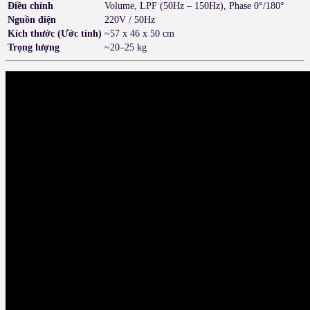
Điều chỉnh
Volume, LPF (50Hz – 150Hz), Phase 0°/180°
Nguồn điện
220V / 50Hz
Kích thước (Ước tính)
~57 x 46 x 50 cm
Trọng lượng
~20–25 kg