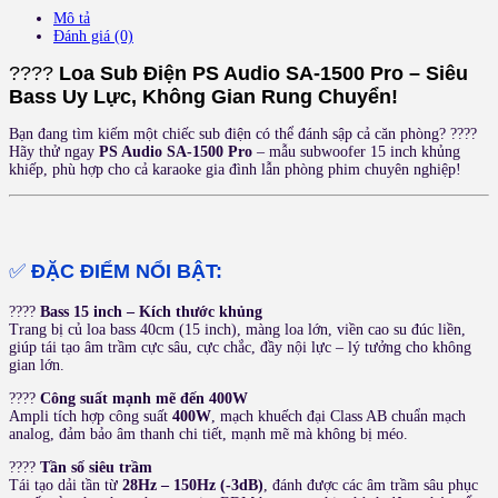
–
Mô tả
Siêu
Đánh giá (0)
Bass
số
????
Loa Sub Điện PS Audio SA-1500 Pro – Siêu
lượng
Bass Uy Lực, Không Gian Rung Chuyển!
Bạn đang tìm kiếm một chiếc sub điện có thể đánh sập cả căn phòng? ????
Hãy thử ngay
PS Audio SA-1500 Pro
– mẫu subwoofer 15 inch khủng
khiếp, phù hợp cho cả karaoke gia đình lẫn phòng phim chuyên nghiệp!
✅
ĐẶC ĐIỂM NỔI BẬT:
????
Bass 15 inch – Kích thước khủng
Trang bị củ loa bass 40cm (15 inch), màng loa lớn, viền cao su đúc liền,
giúp tái tạo âm trầm cực sâu, cực chắc, đầy nội lực – lý tưởng cho không
gian lớn.
????
Công suất mạnh mẽ đến 400W
Ampli tích hợp công suất
400W
, mạch khuếch đại Class AB chuẩn mạch
analog, đảm bảo âm thanh chi tiết, mạnh mẽ mà không bị méo.
????
Tần số siêu trầm
Tái tạo dải tần từ
28Hz – 150Hz (-3dB)
, đánh được các âm trầm sâu phục