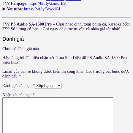
????
Fanpage
:
https://bit.ly/2zmofE9
▶️
Youtube
:
https://bit.ly/3cwklGI
????
PS Audio SA-1500 Pro
– Chơi nhạc đỉnh, xem phim đã, karaoke bốc!
???? Số lượng có hạn – Gọi ngay để được tư vấn và nhận giá tốt nhất!
Đánh giá
Chưa có đánh giá nào.
Hãy là người đầu tiên nhận xét “Loa Sub Điện 40 PS Audio SA-1500 Pro –
Siêu Bass”
Email của bạn sẽ không được hiển thị công khai.
Các trường bắt buộc được
đánh dấu
*
Đánh giá của bạn
*
Nhận xét của bạn
*