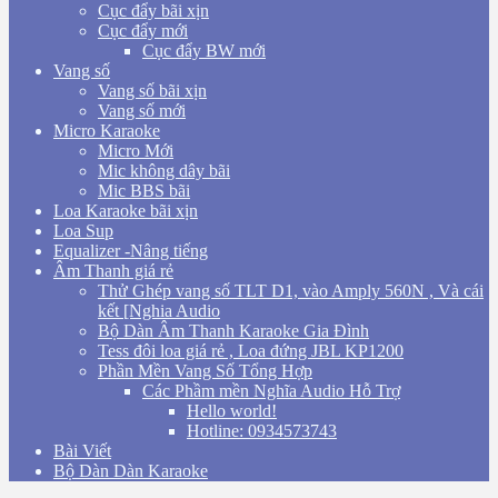
Cục đẩy bãi xịn
Cục đẩy mới
Cục đẩy BW mới
Vang số
Vang số bãi xịn
Vang số mới
Micro Karaoke
Micro Mới
Mic không dây bãi
Mic BBS bãi
Loa Karaoke bãi xịn
Loa Sup
Equalizer -Nâng tiếng
Âm Thanh giá rẻ
Thử Ghép vang số TLT D1, vào Amply 560N , Và cái
kết [Nghia Audio
Bộ Dàn Âm Thanh Karaoke Gia Đình
Tess đôi loa giá rẻ , Loa đứng JBL KP1200
Phần Mền Vang Số Tổng Hợp
Các Phầm mền Nghĩa Audio Hỗ Trợ
Hello world!
Hotline: 0934573743
Bài Viết
Bộ Dàn Dàn Karaoke