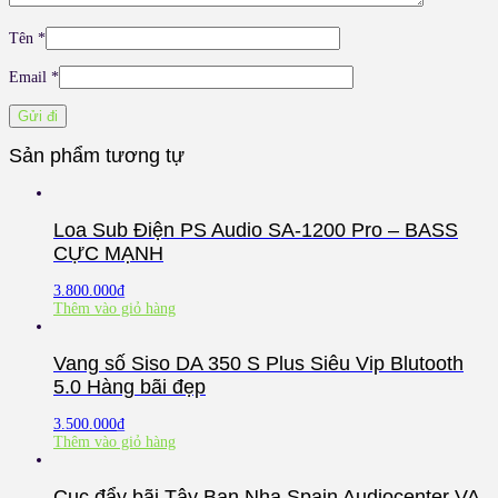
Tên
*
Email
*
Sản phẩm tương tự
Loa Sub Điện PS Audio SA-1200 Pro – BASS
CỰC MẠNH
3.800.000
₫
Thêm vào giỏ hàng
Vang số Siso DA 350 S Plus Siêu Vip Blutooth
5.0 Hàng bãi đẹp
3.500.000
₫
Thêm vào giỏ hàng
Cục đẩy bãi Tây Ban Nha Spain Audiocenter VA