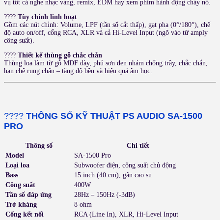
vụ tốt cả nghe nhạc vàng, remix, EDM hay xem phim hành động cháy nổ.
????
Tùy chỉnh linh hoạt
Gồm các nút chỉnh: Volume, LPF (tần số cắt thấp), gạt pha (0°/180°), chế
độ auto on/off, cổng RCA, XLR và cả Hi-Level Input (ngõ vào từ amply
công suất).
????
Thiết kế thùng gỗ chắc chắn
Thùng loa làm từ gỗ MDF dày, phủ sơn đen nhám chống trầy, chắc chắn,
hạn chế rung chấn – tăng độ bền và hiệu quả âm học.
????
THÔNG SỐ KỸ THUẬT PS AUDIO SA-1500
PRO
Thông số
Chi tiết
Model
SA-1500 Pro
Loại loa
Subwoofer điện, công suất chủ động
Bass
15 inch (40 cm), gân cao su
Công suất
400W
Tần số đáp ứng
28Hz – 150Hz (-3dB)
Trở kháng
8 ohm
Cổng kết nối
RCA (Line In), XLR, Hi-Level Input