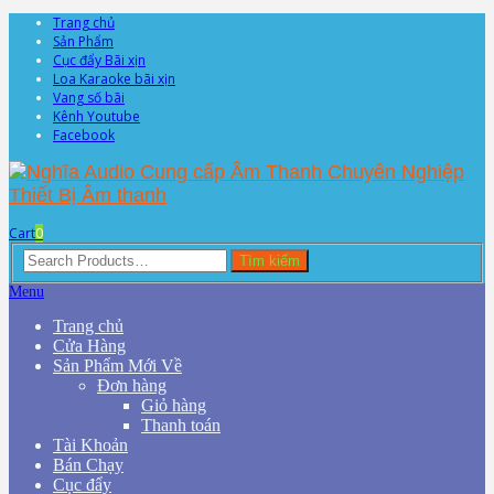
Trang chủ
Sản Phẩm
Cục đẩy Bãi xịn
Loa Karaoke bãi xịn
Vang số bãi
Kênh Youtube
Facebook
Cart
0
Search
Tìm kiếm
for:
Menu
Trang chủ
Cửa Hàng
Sản Phẩm Mới Về
Đơn hàng
Giỏ hàng
Thanh toán
Tài Khoản
Bán Chạy
Cục đẩy