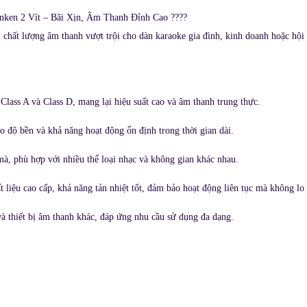
nken 2 Vít – Bãi Xịn, Âm Thanh Đỉnh Cao
????
chất lượng âm thanh vượt trội cho dàn karaoke gia đình, kinh doanh hoặc hội
lass A và Class D, mang lại hiệu suất cao và âm thanh trung thực.​
 độ bền và khả năng hoạt động ổn định trong thời gian dài.​
à, phù hợp với nhiều thể loại nhạc và không gian khác nhau.​
 liệu cao cấp, khả năng tản nhiệt tốt, đảm bảo hoạt động liên tục mà không lo q
à thiết bị âm thanh khác, đáp ứng nhu cầu sử dụng đa dạng.​