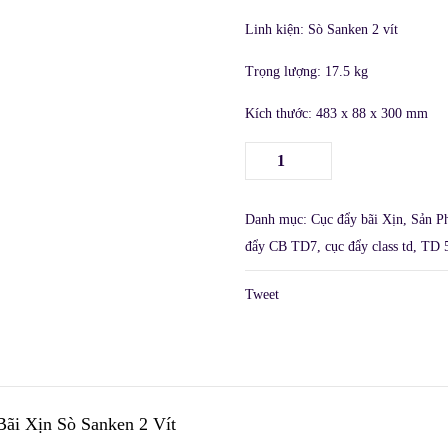
Linh kiện: Sò Sanken 2 vít​
Trọng lượng: 17.5 kg​
Kích thước: 483 x 88 x 300 mm​
Danh mục:
Cục đẩy bãi Xịn
,
Sản P
đẩy CB TD7
,
cục đẩy class td
,
TD 
Tweet
ãi Xịn Sò Sanken 2 Vít