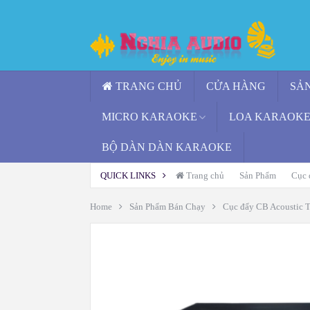
TRANG CHỦ
CỬA HÀNG
SẢN
MICRO KARAOKE
LOA KARAOKE 
BỘ DÀN DÀN KARAOKE
QUICK LINKS
Trang chủ
Sản Phẩm
Cục 
Home
Sản Phẩm Bán Chạy
Cục đẩy CB Acoustic T