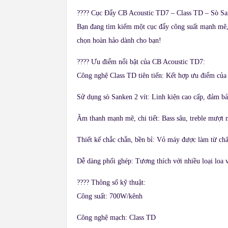
????
Cục Đẩy CB Acoustic TD7 – Class TD – Sò Sa
Bạn đang tìm kiếm một cục đẩy công suất mạnh mẽ, 
chọn hoàn hảo dành cho bạn!
????
Ưu điểm nổi bật của CB Acoustic TD7:
Công nghệ Class TD tiên tiến: Kết hợp ưu điểm của C
Sử dụng sò Sanken 2 vít: Linh kiện cao cấp, đảm bảo
Âm thanh mạnh mẽ, chi tiết: Bass sâu, treble mượt m
Thiết kế chắc chắn, bền bỉ: Vỏ máy được làm từ chất
Dễ dàng phối ghép: Tương thích với nhiều loại loa v
????
Thông số kỹ thuật:
Công suất: 700W/kênh​
Công nghệ mạch: Class TD​