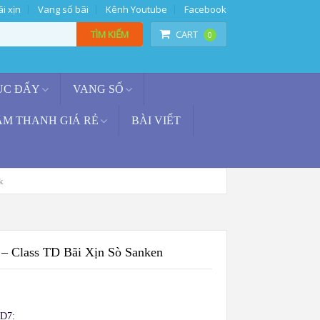
i xịn
Vang số bãi
Kênh Youtube
Facebook
TÌM KIẾM
CART
0
ỤC ĐẨY
VANG SỐ
ÂM THANH GIÁ RẺ
BÀI VIẾT
k
 – Class TD Bãi Xịn Sò Sanken
TD7: