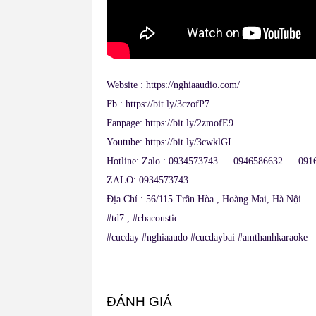
Website :
https://nghiaaudio.com/
Fb :
https://bit.ly/3czofP7
Fanpage:
https://bit.ly/2zmofE9
Youtube:
https://bit.ly/3cwklGI
Hotline: Zalo : 0934573743 — 0946586632 — 091
ZALO: 0934573743
Địa Chỉ : 56/115 Trần Hòa , Hoàng Mai, Hà Nội
#td7
,
#cbacoustic
#cucday
#nghiaaudo
#cucdaybai
#amthanhkaraoke
ĐÁNH GIÁ