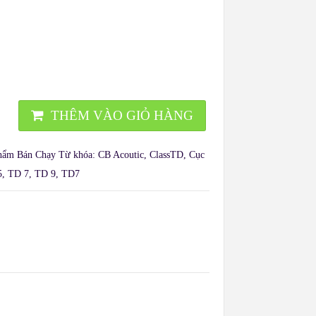
THÊM VÀO GIỎ HÀNG
hẩm Bán Chạy
Từ khóa:
CB Acoutic
,
ClassTD
,
Cục
5
,
TD 7
,
TD 9
,
TD7