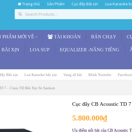
Trang chủ
Sản Phẩm
Cục đẩy Bãi xịn
Loa Karaoke bã
 PHẨM MỚI VỀ
TÀI KHOẢN
BÁN CHẠY
C
BÃI XỊN
LOA SUP
EQUALIZER -NÂNG TIẾNG
đẩy Bãi xịn
Loa Karaoke bãi xịn
Vang số bãi
Kênh Youtube
Faceboo
D 7 – Class TD Bãi Xịn Sò Sanken
Cục đẩy CB Acoustic TD 7
5.800.000
₫
Ưu điểm nổi bật của CB Acoustic 