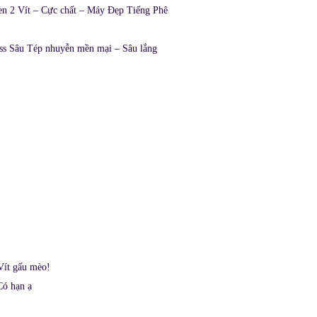
en 2 Vít – Cực chất – Máy Đẹp Tiếng Phê
ass Sâu Tép nhuyễn mền mại – Sâu lắng
Vít gấu mèo!
ó hạn ạ