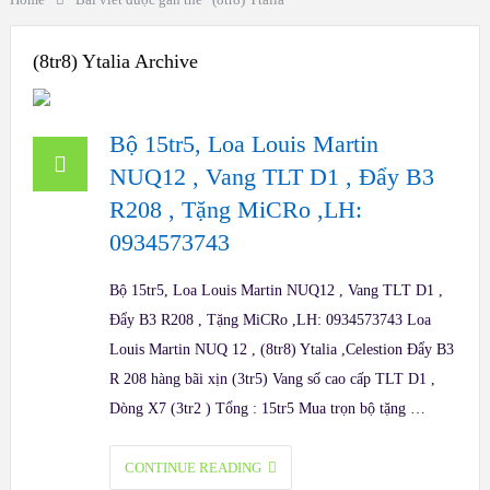
(8tr8) Ytalia Archive
Bộ 15tr5, Loa Louis Martin
NUQ12 , Vang TLT D1 , Đẩy B3
R208 , Tặng MiCRo ,LH:
0934573743
Bộ 15tr5, Loa Louis Martin NUQ12 , Vang TLT D1 ,
Đẩy B3 R208 , Tặng MiCRo ,LH: 0934573743 Loa
Louis Martin NUQ 12 , (8tr8) Ytalia ,Celestion Đẩy B3
R 208 hàng bãi xịn (3tr5) Vang số cao cấp TLT D1 ,
Dòng X7 (3tr2 ) Tổng : 15tr5 Mua trọn bộ tặng …
CONTINUE READING