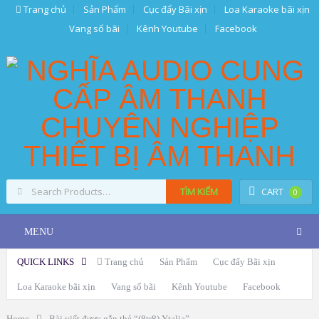
Trang chủ
Sản Phẩm
Cục đẩy Bãi xịn
Loa Karaoke bãi xịn
Vang số bãi
Kênh Youtube
Facebook
TÌM KIẾM
CART
0
MENU
QUICK LINKS
Trang chủ
Sản Phẩm
Cục đẩy Bãi xịn
Loa Karaoke bãi xịn
Vang số bãi
Kênh Youtube
Facebook
Home
Bài viết được gắn thẻ “(8tr8) Ytalia”