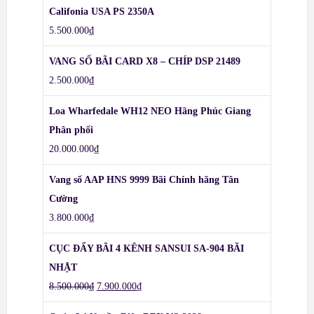
Califonia USA PS 2350A
5.500.000
₫
VANG SỐ BÃI CARD X8 – CHÍP DSP 21489
2.500.000
₫
Loa Wharfedale WH12 NEO Hãng Phúc Giang
Phân phối
20.000.000
₫
Vang số AAP HNS 9999 Bãi Chính hãng Tân
Cường
3.800.000
₫
CỤC ĐẨY BÃI 4 KÊNH SANSUI SA-904 BÃI
NHẬT
8.500.000
₫
7.900.000
₫