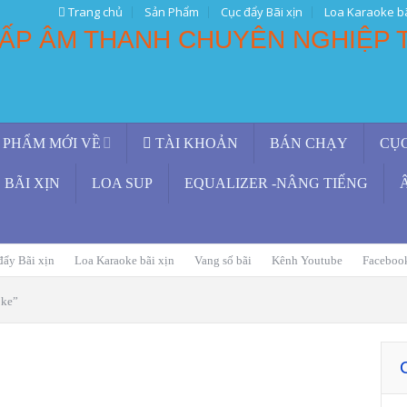
Trang chủ
Sản Phẩm
Cục đẩy Bãi xịn
Loa Karaoke bã
 PHẨM MỚI VỀ
TÀI KHOẢN
BÁN CHẠY
CỤ
BÃI XỊN
LOA SUP
EQUALIZER -NÂNG TIẾNG
đẩy Bãi xịn
Loa Karaoke bãi xịn
Vang số bãi
Kênh Youtube
Faceboo
oke”