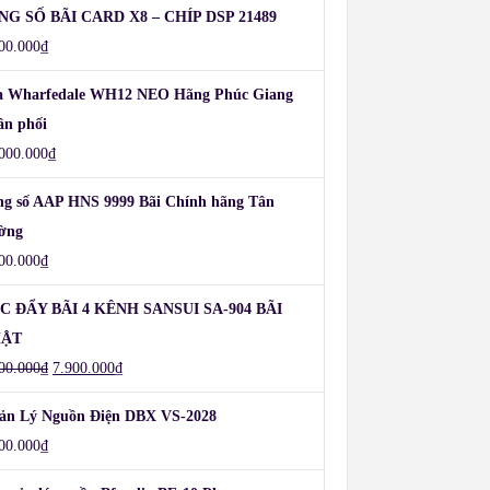
NG SỐ BÃI CARD X8 – CHÍP DSP 21489
00.000
₫
a Wharfedale WH12 NEO Hãng Phúc Giang
ân phối
000.000
₫
ng số AAP HNS 9999 Bãi Chính hãng Tân
ờng
00.000
₫
C ĐẨY BÃI 4 KÊNH SANSUI SA-904 BÃI
ẬT
00.000
₫
7.900.000
₫
ản Lý Nguồn Điện DBX VS-2028
00.000
₫