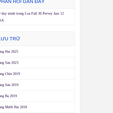
PHẢN HỒI GẦN ĐÂY
ê duy minh
trong
Loa Full 30 Pervey Jazz 12
SA
LƯU TRỮ
ng Hai 2025
ng Sáu 2023
ng Chín 2019
ng Sáu 2019
áng Ba 2019
áng Mười Hai 2018