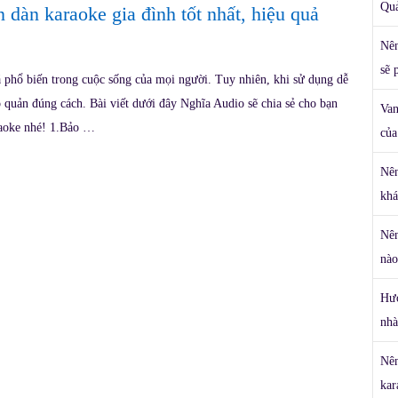
Qu
 dàn karaoke gia đình tốt nhất, hiệu quả
Nên
sẽ 
 phổ biến trong cuộc sống của mọi người. Tuy nhiên, khi sử dụng dễ
o quản đúng cách. Bài viết dưới đây Nghĩa Audio sẽ chia sẻ cho bạn
Van
raoke nhé! 1.Bảo …
của
Nên
khá
Nên
nào
Hướ
nhà
Nên
kar