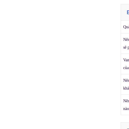
Qu
Nên
sẽ 
Van
của
Nên
khá
Nên
nào