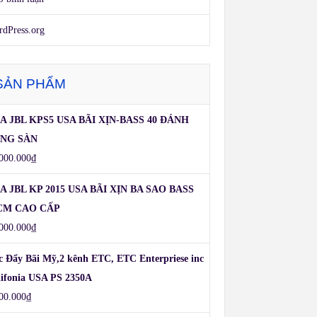
dPress.org
SẢN PHẨM
A JBL KPS5 USA BÃI XỊN-BASS 40 ĐÁNH
NG SÀN
000.000
₫
A JBL KP 2015 USA BÃI XỊN BA SAO BASS
CM CAO CẤP
000.000
₫
c Đẩy Bãi Mỹ,2 kênh ETC, ETC Enterpriese inc
lifonia USA PS 2350A
00.000
₫