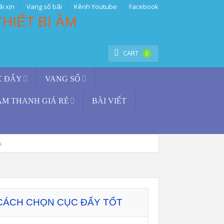
i xịn
Vang số bãi
Kênh Youtube
Facebook
TÌM KIẾM
CART
0
C ĐẨY
VANG SỐ
ÂM THANH GIÁ RẺ
BÀI VIẾT
k
CÁCH CHỌN CỤC ĐẨY TỐT