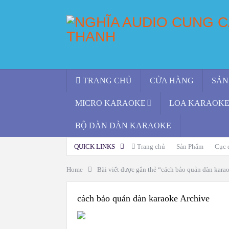
TRANG CHỦ
CỬA HÀNG
SẢN
MICRO KARAOKE
LOA KARAOKE 
BỘ DÀN DÀN KARAOKE
QUICK LINKS
Trang chủ
Sản Phẩm
Cục 
Home
Bài viết được gắn thẻ “cách bảo quản dàn kara
cách bảo quản dàn karaoke Archive