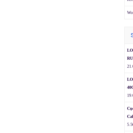
Wor
LO
RU
21.
LO
40
19.
Cụ
Ca
5.5