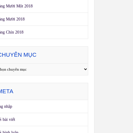
áng Mười Một 2018
áng Mười 2018
ng Chín 2018
CHUYÊN MỤC
META
ng nhập
 bài viết
 bình luận