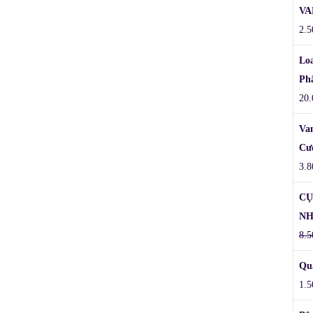
VA
2.5
Lo
Ph
20.
Va
Cư
3.8
CỤ
NH
8.5
Qu
1.5