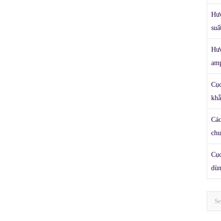
Hướ
suấ
Hướ
amp
Cục
khắ
Các
chu
Cục
dùn