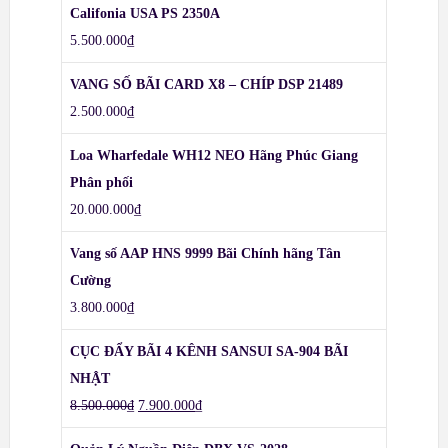
Califonia USA PS 2350A
5.500.000
₫
VANG SỐ BÃI CARD X8 – CHÍP DSP 21489
2.500.000
₫
Loa Wharfedale WH12 NEO Hãng Phúc Giang
Phân phối
20.000.000
₫
Vang số AAP HNS 9999 Bãi Chính hãng Tân
Cường
3.800.000
₫
CỤC ĐẨY BÃI 4 KÊNH SANSUI SA-904 BÃI
NHẬT
8.500.000
₫
7.900.000
₫