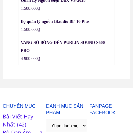
Quản Lý Nguồn Điện DBX VS-2028
1.500.000
₫
Bộ quản lý nguồn Bfaudio BF-10 Plus
1.500.000
₫
VANG SỐ BÓNG ĐÈN PURLIN SOUND S600
PRO
4.900.000
₫
CHUYÊN MỤC
DANH MỤC SẢN
FANPAGE
PHẨM
FACEBOOK
Bài Viết Hay
Nhất
(42)
Bộ Dàn Âm