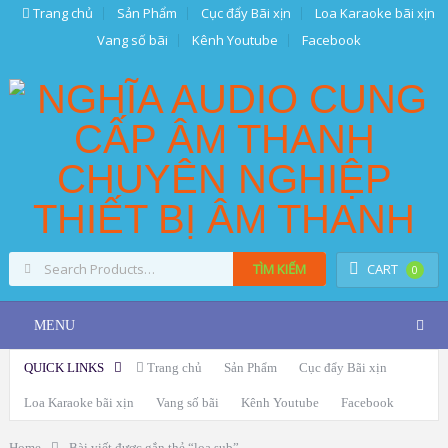
Trang chủ
Sản Phẩm
Cục đẩy Bãi xịn
Loa Karaoke bãi xịn
Vang số bãi
Kênh Youtube
Facebook
TÌM KIẾM
CART
0
MENU
QUICK LINKS
Trang chủ
Sản Phẩm
Cục đẩy Bãi xịn
Loa Karaoke bãi xịn
Vang số bãi
Kênh Youtube
Facebook
Home
Bài viết được gắn thẻ “loa sub”