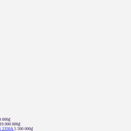
0.000
₫
19.000.000
₫
S 2350A
5.500.000
₫