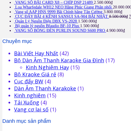
VANG SỐ BÃI CARD X8 – CHÍP DSP 21489
2.500.000
₫
Loa Wharfedale WH12 NEO Hãng Phúc Giang Phân phối
20.000.00
Vang số AAP HNS 9999 Bãi Chính hãng Tân Cường
3.800.000
₫
CỤC ĐẨY BÃI 4 KÊNH SANSUI SA-904 BÃI NHẬT
8.500.000
₫
7
Quản Lý Nguồn Điện DBX VS-2028
1.500.000
₫
Bộ quản lý nguồn Bfaudio BF-10 Plus
1.500.000
₫
VANG SỐ BÓNG ĐÈN PURLIN SOUND S600 PRO
4.900.000
₫
Chuyên mục
Bài Viết Hay Nhất
(42)
Bộ Dàn Âm Thanh Karaoke Gia Đình
(17)
Kinh Nghiệm Hay
(15)
Bộ Kraoke Giá rẻ
(8)
Cục đẩy BW
(4)
Dàn Âm Thanh Karakoke
(1)
Kinh nghiêm
(15)
Tải Xuống
(4)
Vang cơ lai số
(1)
Danh mục sản phẩm