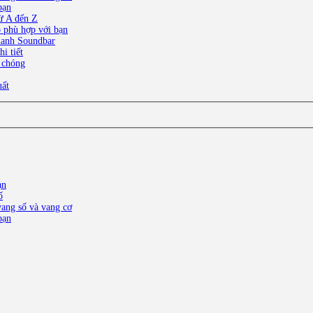
bạn
ừ A đến Z
o phù hợp với bạn
thanh Soundbar
i tiết
 chóng
uất
ạn
ố
ang số và vang cơ
bạn