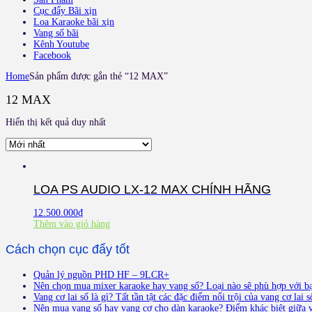
Cục đẩy Bãi xịn
Loa Karaoke bãi xịn
Vang số bãi
Kênh Youtube
Facebook
Home
Sản phẩm được gắn thẻ “12 MAX”
12 MAX
Hiển thị kết quả duy nhất
LOA PS AUDIO LX-12 MAX CHÍNH HÃNG
12.500.000
₫
Thêm vào giỏ hàng
Cách chọn cục đẩy tốt
Quản lý nguồn PHD HF – 9LCR+
Nên chọn mua mixer karaoke hay vang số? Loại nào sẽ phù hợp với b
Vang cơ lai số là gì? Tất tần tật các đặc điểm nổi trội của vang cơ lai s
Nên mua vang số hay vang cơ cho dàn karaoke? Điểm khác biệt giữa v