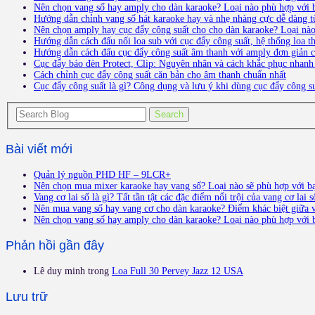
Nên chọn vang số hay amply cho dàn karaoke? Loại nào phù hợp với 
Hướng dẫn chỉnh vang số hát karaoke hay và nhẹ nhàng cực dễ dàng t
Nên chọn amply hay cục đẩy công suất cho cho dàn karaoke? Loại nà
Hướng dẫn cách đấu nối loa sub với cục đẩy công suất, hệ thống loa 
Hướng dẫn cách đấu cục đẩy công suất âm thanh với amply đơn giản ch
Cục đẩy báo đèn Protect, Clip: Nguyên nhân và cách khắc phục nhanh
Cách chỉnh cục đẩy công suất căn bản cho âm thanh chuẩn nhất
Cục đẩy công suất là gì? Công dụng và lưu ý khi dùng cục đẩy công s
Bài viết mới
Quản lý nguồn PHD HF – 9LCR+
Nên chọn mua mixer karaoke hay vang số? Loại nào sẽ phù hợp với b
Vang cơ lai số là gì? Tất tần tật các đặc điểm nổi trội của vang cơ lai s
Nên mua vang số hay vang cơ cho dàn karaoke? Điểm khác biệt giữa v
Nên chọn vang số hay amply cho dàn karaoke? Loại nào phù hợp với 
Phản hồi gần đây
Lê duy minh
trong
Loa Full 30 Pervey Jazz 12 USA
Lưu trữ