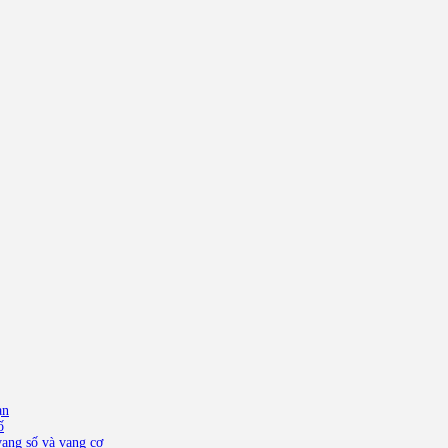
ạn
ố
ang số và vang cơ