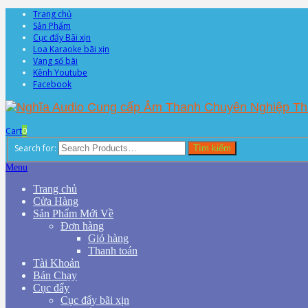
Trang chủ
Sản Phẩm
Cục đẩy Bãi xịn
Loa Karaoke bãi xịn
Vang số bãi
Kênh Youtube
Facebook
Cart
0
Search for:
Tìm kiếm
Menu
Trang chủ
Cửa Hàng
Sản Phẩm Mới Về
Đơn hàng
Giỏ hàng
Thanh toán
Tài Khoản
Bán Chạy
Cục đẩy
Cục đẩy bãi xịn