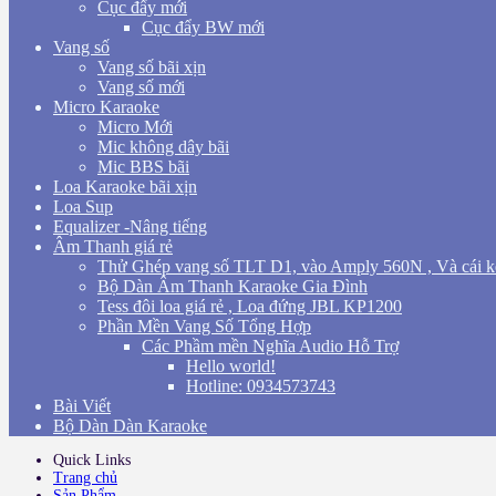
Cục đẩy mới
Cục đẩy BW mới
Vang số
Vang số bãi xịn
Vang số mới
Micro Karaoke
Micro Mới
Mic không dây bãi
Mic BBS bãi
Loa Karaoke bãi xịn
Loa Sup
Equalizer -Nâng tiếng
Âm Thanh giá rẻ
Thử Ghép vang số TLT D1, vào Amply 560N , Và cái k
Bộ Dàn Âm Thanh Karaoke Gia Đình
Tess đôi loa giá rẻ , Loa đứng JBL KP1200
Phần Mền Vang Số Tổng Hợp
Các Phầm mền Nghĩa Audio Hỗ Trợ
Hello world!
Hotline: 0934573743
Bài Viết
Bộ Dàn Dàn Karaoke
Quick Links
Trang chủ
Sản Phẩm