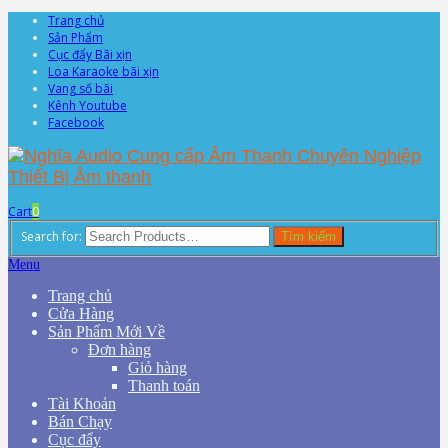
Trang chủ
Sản Phẩm
Cục đẩy Bãi xịn
Loa Karaoke bãi xịn
Vang số bãi
Kênh Youtube
Facebook
Cart
0
Search for:
Tìm kiếm
Menu
Trang chủ
Cửa Hàng
Sản Phẩm Mới Về
Đơn hàng
Giỏ hàng
Thanh toán
Tài Khoản
Bán Chạy
Cục đẩy