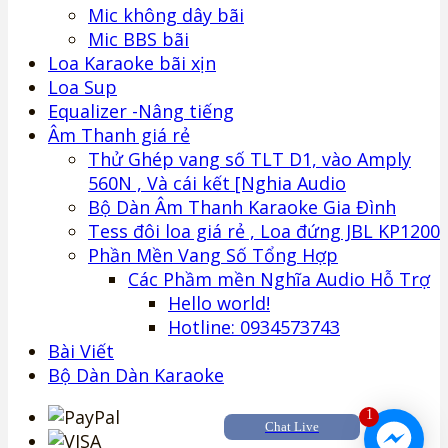
Mic không dây bãi
Mic BBS bãi
Loa Karaoke bãi xịn
Loa Sup
Equalizer -Nâng tiếng
Âm Thanh giá rẻ
Thử Ghép vang số TLT D1, vào Amply
560N , Và cái kết [Nghia Audio
Bộ Dàn Âm Thanh Karaoke Gia Đình
Tess đôi loa giá rẻ , Loa đứng JBL KP1200
Phần Mền Vang Số Tổng Hợp
Các Phầm mền Nghĩa Audio Hỗ Trợ
Hello world!
Hotline: 0934573743
Bài Viết
Bộ Dàn Dàn Karaoke
1
Chat Live