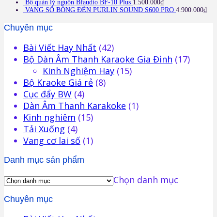
Bộ quản lý nguồn Bfaudio BF-10 Plus
1.500.000
₫
VANG SỐ BÓNG ĐÈN PURLIN SOUND S600 PRO
4.900.000
₫
Chuyên mục
Bài Viết Hay Nhất
(42)
Bộ Dàn Âm Thanh Karaoke Gia Đình
(17)
Kinh Nghiệm Hay
(15)
Bộ Kraoke Giá rẻ
(8)
Cục đẩy BW
(4)
Dàn Âm Thanh Karakoke
(1)
Kinh nghiêm
(15)
Tải Xuống
(4)
Vang cơ lai số
(1)
Danh mục sản phẩm
Chọn danh mục
Chuyên mục