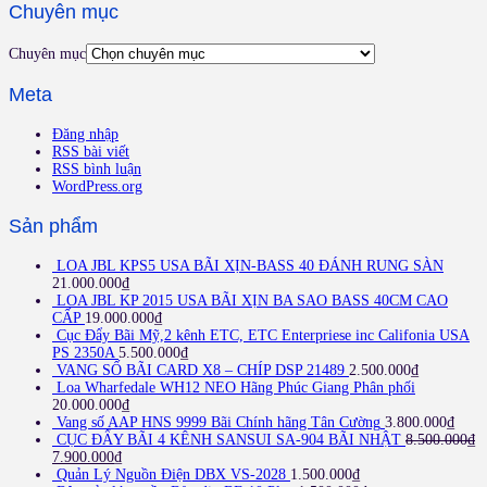
Chuyên mục
Chuyên mục
Meta
Đăng nhập
RSS bài viết
RSS bình luận
WordPress.org
Sản phẩm
LOA JBL KPS5 USA BÃI XỊN-BASS 40 ĐÁNH RUNG SÀN
21.000.000
₫
LOA JBL KP 2015 USA BÃI XỊN BA SAO BASS 40CM CAO
CẤP
19.000.000
₫
Cục Đẩy Bãi Mỹ,2 kênh ETC, ETC Enterpriese inc Califonia USA
PS 2350A
5.500.000
₫
VANG SỐ BÃI CARD X8 – CHÍP DSP 21489
2.500.000
₫
Loa Wharfedale WH12 NEO Hãng Phúc Giang Phân phối
20.000.000
₫
Vang số AAP HNS 9999 Bãi Chính hãng Tân Cường
3.800.000
₫
CỤC ĐẨY BÃI 4 KÊNH SANSUI SA-904 BÃI NHẬT
8.500.000
₫
7.900.000
₫
Quản Lý Nguồn Điện DBX VS-2028
1.500.000
₫