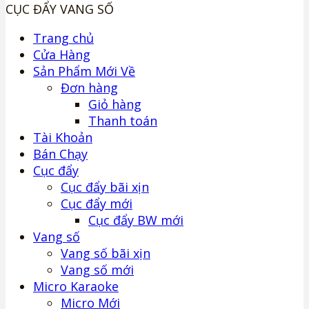
CỤC ĐẨY VANG SỐ
Trang chủ
Cửa Hàng
Sản Phẩm Mới Về
Đơn hàng
Giỏ hàng
Thanh toán
Tài Khoản
Bán Chạy
Cục đẩy
Cục đẩy bãi xịn
Cục đẩy mới
Cục đẩy BW mới
Vang số
Vang số bãi xịn
Vang số mới
Micro Karaoke
Micro Mới