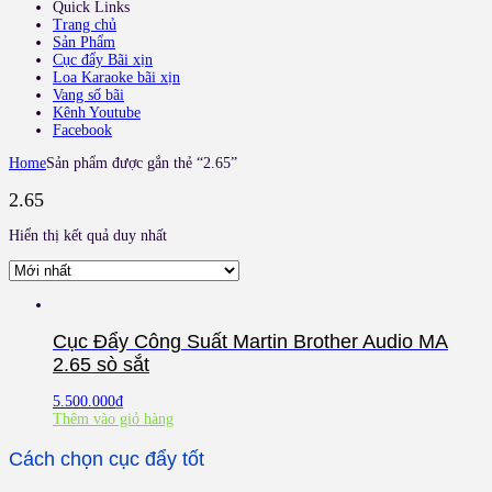
Quick Links
Trang chủ
Sản Phẩm
Cục đẩy Bãi xịn
Loa Karaoke bãi xịn
Vang số bãi
Kênh Youtube
Facebook
Home
Sản phẩm được gắn thẻ “2.65”
2.65
Hiển thị kết quả duy nhất
Cục Đẩy Công Suất Martin Brother Audio MA
2.65 sò sắt
5.500.000
₫
Thêm vào giỏ hàng
Cách chọn cục đẩy tốt