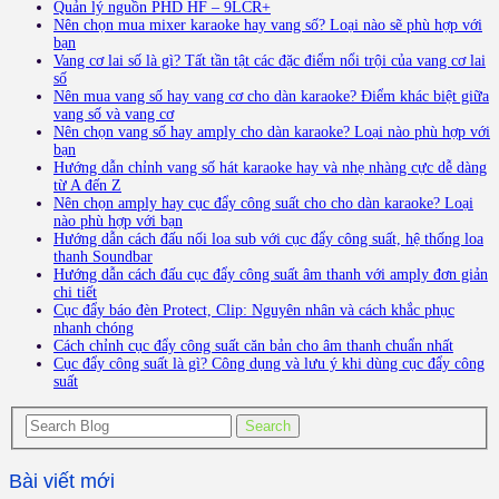
Quản lý nguồn PHD HF – 9LCR+
Nên chọn mua mixer karaoke hay vang số? Loại nào sẽ phù hợp với
bạn
Vang cơ lai số là gì? Tất tần tật các đặc điểm nổi trội của vang cơ lai
số
Nên mua vang số hay vang cơ cho dàn karaoke? Điểm khác biệt giữa
vang số và vang cơ
Nên chọn vang số hay amply cho dàn karaoke? Loại nào phù hợp với
bạn
Hướng dẫn chỉnh vang số hát karaoke hay và nhẹ nhàng cực dễ dàng
từ A đến Z
Nên chọn amply hay cục đẩy công suất cho cho dàn karaoke? Loại
nào phù hợp với bạn
Hướng dẫn cách đấu nối loa sub với cục đẩy công suất, hệ thống loa
thanh Soundbar
Hướng dẫn cách đấu cục đẩy công suất âm thanh với amply đơn giản
chi tiết
Cục đẩy báo đèn Protect, Clip: Nguyên nhân và cách khắc phục
nhanh chóng
Cách chỉnh cục đẩy công suất căn bản cho âm thanh chuẩn nhất
Cục đẩy công suất là gì? Công dụng và lưu ý khi dùng cục đẩy công
suất
Bài viết mới