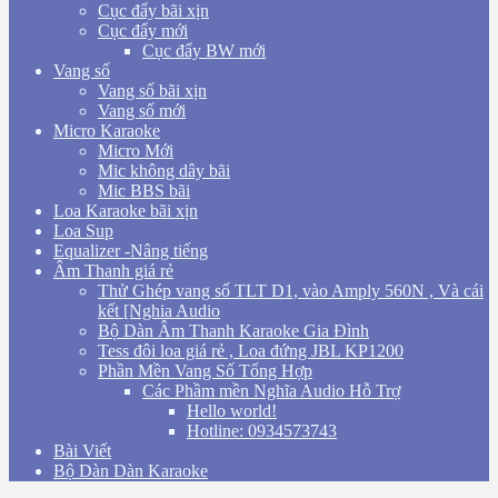
Cục đẩy bãi xịn
Cục đẩy mới
Cục đẩy BW mới
Vang số
Vang số bãi xịn
Vang số mới
Micro Karaoke
Micro Mới
Mic không dây bãi
Mic BBS bãi
Loa Karaoke bãi xịn
Loa Sup
Equalizer -Nâng tiếng
Âm Thanh giá rẻ
Thử Ghép vang số TLT D1, vào Amply 560N , Và cái
kết [Nghia Audio
Bộ Dàn Âm Thanh Karaoke Gia Đình
Tess đôi loa giá rẻ , Loa đứng JBL KP1200
Phần Mền Vang Số Tổng Hợp
Các Phầm mền Nghĩa Audio Hỗ Trợ
Hello world!
Hotline: 0934573743
Bài Viết
Bộ Dàn Dàn Karaoke