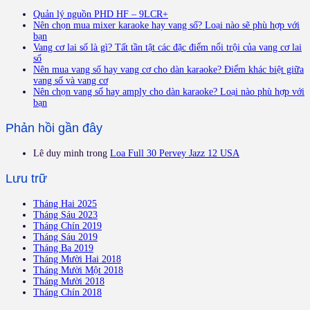
Quản lý nguồn PHD HF – 9LCR+
Nên chọn mua mixer karaoke hay vang số? Loại nào sẽ phù hợp với
bạn
Vang cơ lai số là gì? Tất tần tật các đặc điểm nổi trội của vang cơ lai
số
Nên mua vang số hay vang cơ cho dàn karaoke? Điểm khác biệt giữa
vang số và vang cơ
Nên chọn vang số hay amply cho dàn karaoke? Loại nào phù hợp với
bạn
Phản hồi gần đây
Lê duy minh
trong
Loa Full 30 Pervey Jazz 12 USA
Lưu trữ
Tháng Hai 2025
Tháng Sáu 2023
Tháng Chín 2019
Tháng Sáu 2019
Tháng Ba 2019
Tháng Mười Hai 2018
Tháng Mười Một 2018
Tháng Mười 2018
Tháng Chín 2018