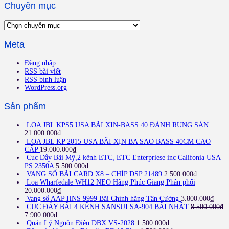
Chuyên mục
Chuyên
mục
Meta
Đăng nhập
RSS bài viết
RSS bình luận
WordPress.org
Sản phẩm
LOA JBL KPS5 USA BÃI XỊN-BASS 40 ĐÁNH RUNG SÀN
21.000.000
₫
LOA JBL KP 2015 USA BÃI XỊN BA SAO BASS 40CM CAO
CẤP
19.000.000
₫
Cục Đẩy Bãi Mỹ,2 kênh ETC, ETC Enterpriese inc Califonia USA
PS 2350A
5.500.000
₫
VANG SỐ BÃI CARD X8 – CHÍP DSP 21489
2.500.000
₫
Loa Wharfedale WH12 NEO Hãng Phúc Giang Phân phối
20.000.000
₫
Vang số AAP HNS 9999 Bãi Chính hãng Tân Cường
3.800.000
₫
CỤC ĐẨY BÃI 4 KÊNH SANSUI SA-904 BÃI NHẬT
8.500.000
₫
7.900.000
₫
Quản Lý Nguồn Điện DBX VS-2028
1.500.000
₫