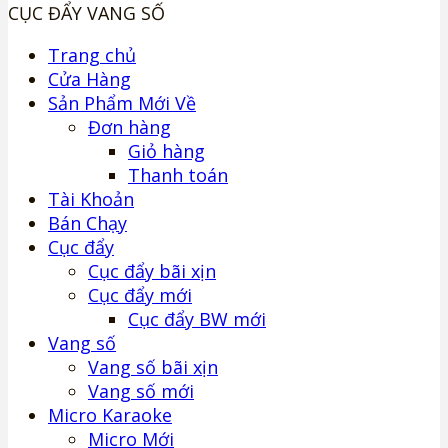
CỤC ĐẨY VANG SỐ
Trang chủ
Cửa Hàng
Sản Phẩm Mới Về
Đơn hàng
Giỏ hàng
Thanh toán
Tài Khoản
Bán Chạy
Cục đẩy
Cục đẩy bãi xịn
Cục đẩy mới
Cục đẩy BW mới
Vang số
Vang số bãi xịn
Vang số mới
Micro Karaoke
Micro Mới