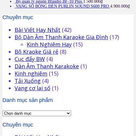
Bộ quản lý nguồn Bfaudio BF-10 Plus
1.500.000
₫
VANG SỐ BÓNG ĐÈN PURLIN SOUND S600 PRO
4.900.000
₫
Chuyên mục
Bài Viết Hay Nhất
(42)
Bộ Dàn Âm Thanh Karaoke Gia Đình
(17)
Kinh Nghiệm Hay
(15)
Bộ Kraoke Giá rẻ
(8)
Cục đẩy BW
(4)
Dàn Âm Thanh Karakoke
(1)
Kinh nghiêm
(15)
Tải Xuống
(4)
Vang cơ lai số
(1)
Danh mục sản phẩm
Chuyên mục