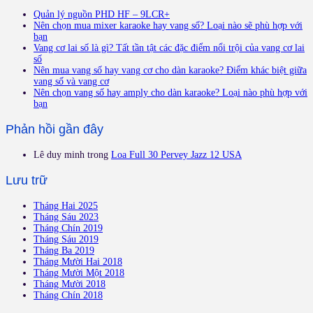
Quản lý nguồn PHD HF – 9LCR+
Nên chọn mua mixer karaoke hay vang số? Loại nào sẽ phù hợp với
bạn
Vang cơ lai số là gì? Tất tần tật các đặc điểm nổi trội của vang cơ lai
số
Nên mua vang số hay vang cơ cho dàn karaoke? Điểm khác biệt giữa
vang số và vang cơ
Nên chọn vang số hay amply cho dàn karaoke? Loại nào phù hợp với
bạn
Phản hồi gần đây
Lê duy minh
trong
Loa Full 30 Pervey Jazz 12 USA
Lưu trữ
Tháng Hai 2025
Tháng Sáu 2023
Tháng Chín 2019
Tháng Sáu 2019
Tháng Ba 2019
Tháng Mười Hai 2018
Tháng Mười Một 2018
Tháng Mười 2018
Tháng Chín 2018