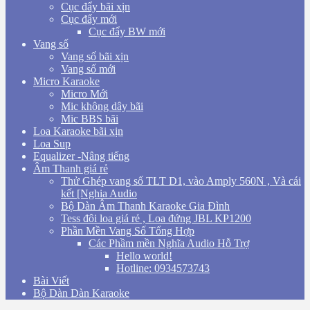
Cục đẩy bãi xịn
Cục đẩy mới
Cục đẩy BW mới
Vang số
Vang số bãi xịn
Vang số mới
Micro Karaoke
Micro Mới
Mic không dây bãi
Mic BBS bãi
Loa Karaoke bãi xịn
Loa Sup
Equalizer -Nâng tiếng
Âm Thanh giá rẻ
Thử Ghép vang số TLT D1, vào Amply 560N , Và cái
kết [Nghia Audio
Bộ Dàn Âm Thanh Karaoke Gia Đình
Tess đôi loa giá rẻ , Loa đứng JBL KP1200
Phần Mền Vang Số Tổng Hợp
Các Phầm mền Nghĩa Audio Hỗ Trợ
Hello world!
Hotline: 0934573743
Bài Viết
Bộ Dàn Dàn Karaoke