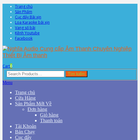
Trang chủ
Sản Phẩm
Cục đẩy Bãi xịn
Loa Karaoke bãi xịn
Vang số bãi
Kênh Youtube
Facebook
Cart
0
Search
Tìm kiếm
for:
Menu
Trang chủ
Cửa Hàng
Sản Phẩm Mới Về
Đơn hàng
Giỏ hàng
Thanh toán
Tài Khoản
Bán Chạy
Cục đẩy