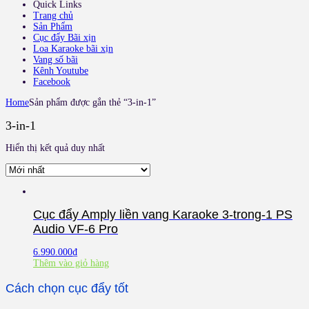
Quick Links
Trang chủ
Sản Phẩm
Cục đẩy Bãi xịn
Loa Karaoke bãi xịn
Vang số bãi
Kênh Youtube
Facebook
Home
Sản phẩm được gắn thẻ “3-in-1”
3-in-1
Hiển thị kết quả duy nhất
Cục đẩy Amply liền vang Karaoke 3-trong-1 PS
Audio VF-6 Pro
6.990.000
₫
Thêm vào giỏ hàng
Cách chọn cục đẩy tốt