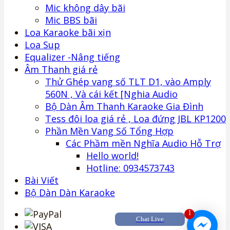
Mic không dây bãi
Mic BBS bãi
Loa Karaoke bãi xịn
Loa Sup
Equalizer -Nâng tiếng
Âm Thanh giá rẻ
Thử Ghép vang số TLT D1, vào Amply
560N , Và cái kết [Nghia Audio
Bộ Dàn Âm Thanh Karaoke Gia Đình
Tess đôi loa giá rẻ , Loa đứng JBL KP1200
Phần Mền Vang Số Tổng Hợp
Các Phầm mền Nghĩa Audio Hỗ Trợ
Hello world!
Hotline: 0934573743
Bài Viết
Bộ Dàn Dàn Karaoke
1
Chat Live