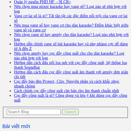
Quản lý nguồn PHD HF – 9LCR+
Nên chọn mua mixer karaoke hay vang số? Loại nào sẽ phù hợp với
bạn
Vang cơ lai số là gì? Tất tần tật các đặc điểm nổi trội của vang cơ lai
số
Nên mua vang số hay vang cơ cho dàn karaoke? Điểm khác biệt giữa
vang số và vang cơ
Nên chọn vang số hay amply cho dàn karaoke? Loại nào phù hợp với
bạn
Hướng dẫn chỉnh vang số hát karaoke hay và nhẹ nhàng cực dễ dàng
từ A đến Z
Nên chọn amply hay cục đẩy công suất cho cho dàn karaoke? Loại
nào phù hợp với bạn
Hướng dẫn cách đấu nối loa sub với cục đẩy công suất, hệ thống loa
thanh Soundbar
Hướng dẫn cách đấu cục đẩy công suất âm thanh với amply đơn giản
chi tiết
Cục đẩy báo đèn Protect, Clip: Nguyên nhân và cách khắc phục
nhanh chóng
Cách chỉnh cục đẩy công suất căn bản cho âm thanh chuẩn nhất
Cục đẩy công suất là gì? Công dụng và lưu ý khi dùng cục đẩy công
suất
Bài viết mới