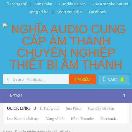
Trang chủ
Sản Phẩm
Cục đẩy Bãi xịn
Loa Karaoke bãi xịn
Vang số bãi
Kênh Youtube
Facebook
TÌM KIẾM
CART
0
MENU
QUICK LINKS
Trang chủ
Sản Phẩm
Cục đẩy Bãi xịn
Loa Karaoke bãi xịn
Vang số bãi
Kênh Youtube
Facebook
Home
Sản phẩm được gắn thẻ “60 cần -”