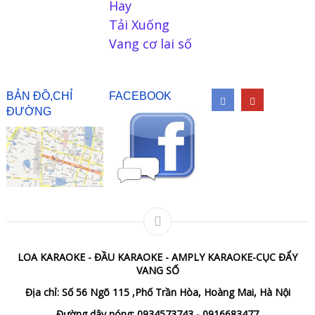
Hay
Tải Xuống
Vang cơ lai số
BẢN ĐỒ,CHỈ
FACEBOOK
ĐƯỜNG
LOA KARAOKE - ĐẦU KARAOKE - AMPLY KARAOKE-CỤC ĐẨY
VANG SỐ
Địa chỉ: Số 56 Ngõ 115 ,Phố Trần Hòa, Hoàng Mai, Hà Nội
Đường dây nóng: 0934573743 - 0916683477