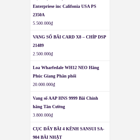
Enterpriese inc Califonia USA PS
2350A
5.500.000
₫
VANG SỐ BÃI CARD X8 – CHÍP DSP
21489
2.500.000
₫
Loa Wharfedale WH12 NEO Hãng
Phúc Giang Phân phối
20.000.000
₫
Vang số AAP HNS 9999 Bãi Chính
hãng Tân Cường
3.800.000
₫
CỤC ĐẨY BÃI 4 KÊNH SANSUI SA-
904 BÃI NHẬT