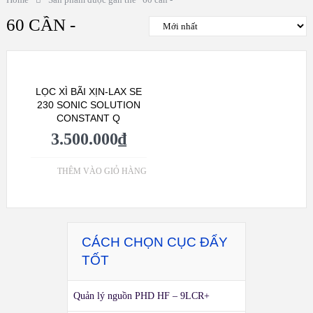
60 CẦN -
LỌC XÌ BÃI XỊN-LAX SE
230 SONIC SOLUTION
CONSTANT Q
3.500.000
₫
THÊM VÀO GIỎ HÀNG
CÁCH CHỌN CỤC ĐẨY
TỐT
Quản lý nguồn PHD HF – 9LCR+