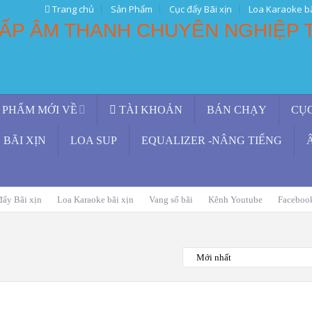
Trang chủ
Sản Phẩm
Cục đẩy Bãi xịn
Loa Karaoke bã
 PHẨM MỚI VỀ
TÀI KHOẢN
BÁN CHẠY
CỤ
BÃI XỊN
LOA SUP
EQUALIZER -NÂNG TIẾNG
đẩy Bãi xịn
Loa Karaoke bãi xịn
Vang số bãi
Kênh Youtube
Faceboo