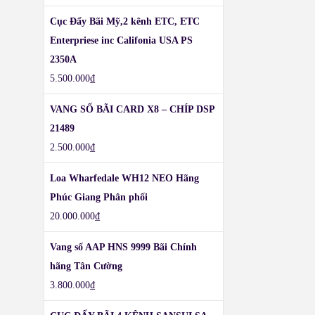
Cục Đẩy Bãi Mỹ,2 kênh ETC, ETC
Enterpriese inc Califonia USA PS
2350A
5.500.000
₫
VANG SỐ BÃI CARD X8 – CHÍP DSP
21489
2.500.000
₫
Loa Wharfedale WH12 NEO Hãng
Phúc Giang Phân phối
20.000.000
₫
Vang số AAP HNS 9999 Bãi Chính
hãng Tân Cường
3.800.000
₫