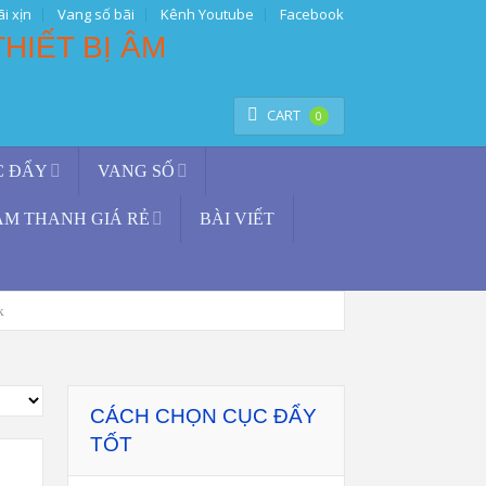
i xịn
Vang số bãi
Kênh Youtube
Facebook
TÌM KIẾM
CART
0
C ĐẨY
VANG SỐ
ÂM THANH GIÁ RẺ
BÀI VIẾT
k
CÁCH CHỌN CỤC ĐẨY
TỐT