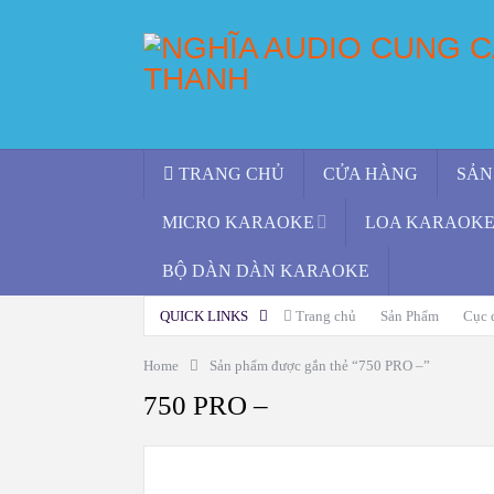
TRANG CHỦ
CỬA HÀNG
SẢN
MICRO KARAOKE
LOA KARAOKE 
BỘ DÀN DÀN KARAOKE
QUICK LINKS
Trang chủ
Sản Phẩm
Cục 
Home
Sản phẩm được gắn thẻ “750 PRO –”
750 PRO –