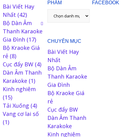
PHẨM
FACEBOOK
Bài Viết Hay
Nhất
(42)
Bộ Dàn Âm
Thanh Karaoke
Gia Đình
(17)
CHUYÊN MỤC
Bộ Kraoke Giá
Bài Viết Hay
rẻ
(8)
Nhất
Cục đẩy BW
(4)
Bộ Dàn Âm
Dàn Âm Thanh
Thanh Karaoke
Karakoke
(1)
Gia Đình
Kinh nghiêm
Bộ Kraoke Giá
(15)
rẻ
Tải Xuống
(4)
Cục đẩy BW
Vang cơ lai số
Dàn Âm Thanh
(1)
Karakoke
Kinh nghiêm