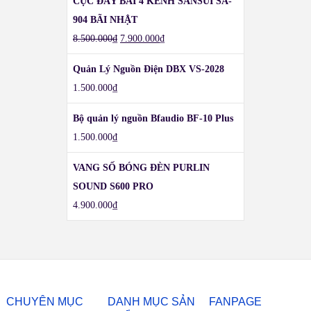
CỤC ĐẨY BÃI 4 KÊNH SANSUI SA-
904 BÃI NHẬT
8.500.000
₫
7.900.000
₫
Quản Lý Nguồn Điện DBX VS-2028
1.500.000
₫
Bộ quản lý nguồn Bfaudio BF-10 Plus
1.500.000
₫
VANG SỐ BÓNG ĐÈN PURLIN
SOUND S600 PRO
4.900.000
₫
CHUYÊN MỤC
DANH MỤC SẢN
FANPAGE