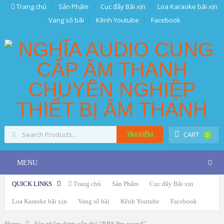
Trang chủ
Sản Phẩm
Cục đẩy Bãi xịn
Loa Karaoke bãi xịn
Vang số bãi
Kênh Youtube
Facebook
TÌM KIẾM
CART
0
MENU
QUICK LINKS
Trang chủ
Sản Phẩm
Cục đẩy Bãi xịn
Loa Karaoke bãi xịn
Vang số bãi
Kênh Youtube
Facebook
Home
Sản phẩm được gắn thẻ “BBS Pro sound”