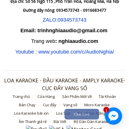
Địa chỉ: Số 56 Ngõ 115 ,Phố Trần Hòa, Hoàng Mai, Hà Nội
Đường dây nóng: 0934573743 - 0916683477
ZALO:0934573743
Email: trinhnghiaaudio@gmail.com
Trang web
: nghiaaudio.com
Youtube : www.youtube.com/c/AudioNghia/
LOA KARAOKE - ĐẦU KARAOKE - AMPLY KARAOKE-
CỤC ĐẨY VANG SỐ
Trang chủ
Cửa Hàng
Sản Phẩm Mới Về
Tài Khoản
Bán Chạy
Cục đẩy
Vang số
Micro Karaoke
1
Loa Karaoke bãi xịn
Loa Sup
Equalizer -Nâng tiếng
Chat Live
Âm Thanh giá rẻ
Bài Viết
Bộ Dàn Dàn Karaoke