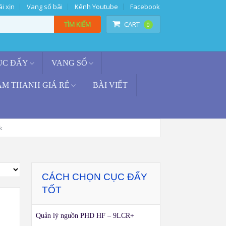
i xịn
Vang số bãi
Kênh Youtube
Facebook
TÌM KIẾM
CART
0
ỤC ĐẨY
VANG SỐ
ÂM THANH GIÁ RẺ
BÀI VIẾT
k
CÁCH CHỌN CỤC ĐẨY
TỐT
Quản lý nguồn PHD HF – 9LCR+