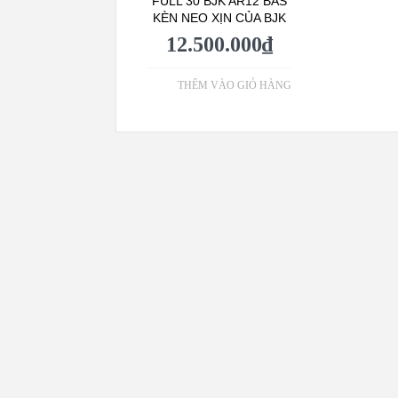
FULL 30 BJK AR12 BAS
KÈN NEO XỊN CỦA BJK
12.500.000
₫
THÊM VÀO GIỎ HÀNG