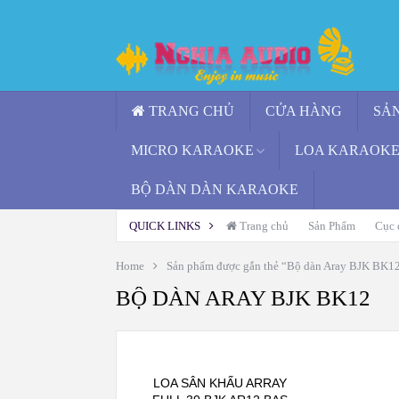
TRANG CHỦ
CỬA HÀNG
SẢN
MICRO KARAOKE
LOA KARAOKE 
BỘ DÀN DÀN KARAOKE
QUICK LINKS
Trang chủ
Sản Phẩm
Cục 
Home
Sản phẩm được gắn thẻ “Bộ dàn Aray BJK BK1
BỘ DÀN ARAY BJK BK12
LOA SÂN KHẤU ARRAY