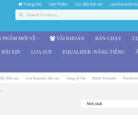
Trang chủ
Sản Phẩm
Cục đẩy Bãi xịn
Loa Karaoke bã
 PHẨM MỚI VỀ
TÀI KHOẢN
BÁN CHẠY
C
BÃI XỊN
LOA SUP
EQUALIZER -NÂNG TIẾNG
đẩy Bãi xịn
Loa Karaoke bãi xịn
Vang số bãi
Kênh Youtube
Faceboo
2”