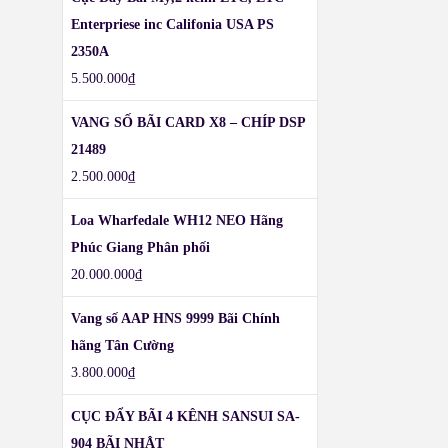
Enterpriese inc Califonia USA PS
2350A
5.500.000
₫
VANG SỐ BÃI CARD X8 – CHÍP DSP
21489
2.500.000
₫
Loa Wharfedale WH12 NEO Hãng
Phúc Giang Phân phối
20.000.000
₫
Vang số AAP HNS 9999 Bãi Chính
hãng Tân Cường
3.800.000
₫
CỤC ĐẨY BÃI 4 KÊNH SANSUI SA-
904 BÃI NHẬT