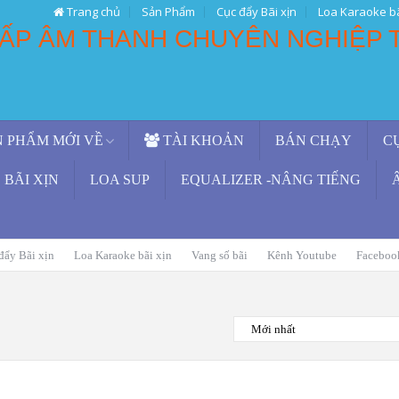
Trang chủ
Sản Phẩm
Cục đẩy Bãi xịn
Loa Karaoke bã
 PHẨM MỚI VỀ
TÀI KHOẢN
BÁN CHẠY
C
BÃI XỊN
LOA SUP
EQUALIZER -NÂNG TIẾNG
đẩy Bãi xịn
Loa Karaoke bãi xịn
Vang số bãi
Kênh Youtube
Faceboo