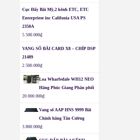
Cục Đẩy Bãi Mỹ,2 kênh ETC, ETC
Enterpriese inc Califonia USA PS
2350A
5.500.000
₫
VANG SỐ BÃI CARD X8 – CHÍP DSP
21489
2.500.000
₫
Loa Wharfedale WH12 NEO
Hãng Phúc Giang Phân phối
20.000.000
₫
Vang số AAP HNS 9999 Bãi
Chính hãng Tân Cường
3.800.000
₫