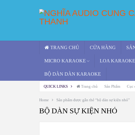
TRANG CHỦ
CỬA HÀNG
SẢN
MICRO KARAOKE
LOA KARAOKE 
BỘ DÀN DÀN KARAOKE
QUICK LINKS
Trang chủ
Sản Phẩm
Cục 
Home
Sản phẩm được gắn thẻ “bộ dàn sự kiện nhỏ”
BỘ DÀN SỰ KIỆN NHỎ