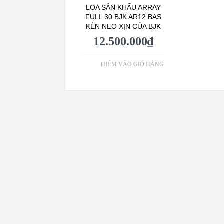
LOA SÂN KHẤU ARRAY
FULL 30 BJK AR12 BAS
KÈN NEO XỊN CỦA BJK
12.500.000
₫
THÊM VÀO GIỎ HÀNG