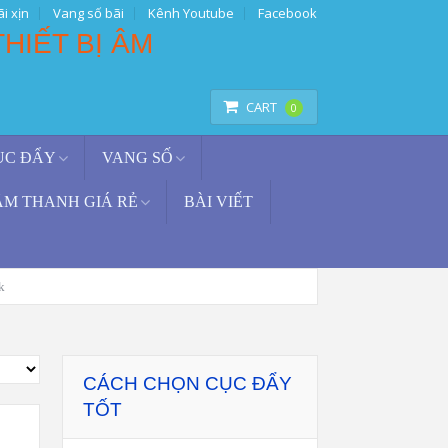
i xịn
Vang số bãi
Kênh Youtube
Facebook
TÌM KIẾM
CART
0
ỤC ĐẨY
VANG SỐ
ÂM THANH GIÁ RẺ
BÀI VIẾT
k
CÁCH CHỌN CỤC ĐẨY
TỐT