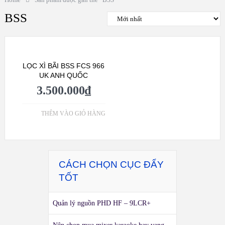
BSS
LỌC XÌ BÃI BSS FCS 966
UK ANH QUỐC
3.500.000
₫
THÊM VÀO GIỎ HÀNG
CÁCH CHỌN CỤC ĐẨY
TỐT
Quản lý nguồn PHD HF – 9LCR+