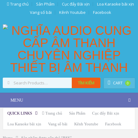
Trang chủ
Sản Phẩm
Cục đẩy Bãi xịn
Loa Karaoke bãi xịn
Vang số bãi
Kênh Youtube
Facebook
TÌM KIẾM
CART
0
MENU
QUICK LINKS
Trang chủ
Sản Phẩm
Cục đẩy Bãi xịn
Loa Karaoke bãi xịn
Vang số bãi
Kênh Youtube
Facebook
Home
Sản phẩm được gắn thẻ “BSS”