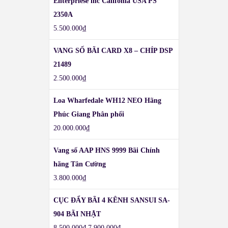
Enterpriese inc Califonia USA PS
2350A
5.500.000
₫
VANG SỐ BÃI CARD X8 – CHÍP DSP
21489
2.500.000
₫
Loa Wharfedale WH12 NEO Hãng
Phúc Giang Phân phối
20.000.000
₫
Vang số AAP HNS 9999 Bãi Chính
hãng Tân Cường
3.800.000
₫
CỤC ĐẨY BÃI 4 KÊNH SANSUI SA-
904 BÃI NHẬT
8.500.000
₫
7.900.000
₫