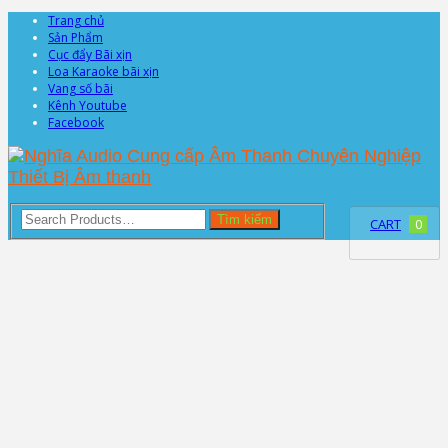
Trang chủ
Sản Phẩm
Cục đẩy Bãi xịn
Loa Karaoke bãi xịn
Vang số bãi
Kênh Youtube
Facebook
Tìm kiếm
CART
0