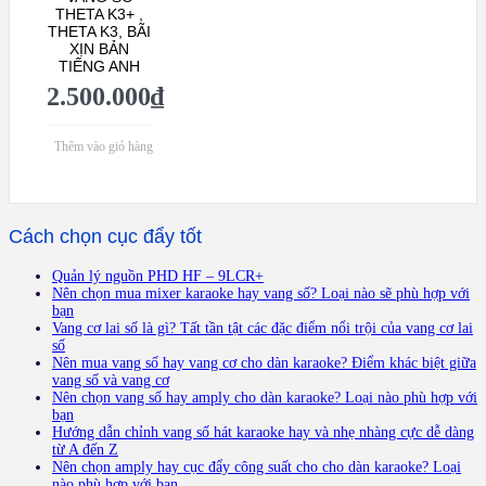
THETA K3+ ,
THETA K3, BÃI
XỊN BẢN
TIẾNG ANH
2.500.000
₫
Thêm vào giỏ hàng
Cách chọn cục đẩy tốt
Quản lý nguồn PHD HF – 9LCR+
Nên chọn mua mixer karaoke hay vang số? Loại nào sẽ phù hợp với
bạn
Vang cơ lai số là gì? Tất tần tật các đặc điểm nổi trội của vang cơ lai
số
Nên mua vang số hay vang cơ cho dàn karaoke? Điểm khác biệt giữa
vang số và vang cơ
Nên chọn vang số hay amply cho dàn karaoke? Loại nào phù hợp với
bạn
Hướng dẫn chỉnh vang số hát karaoke hay và nhẹ nhàng cực dễ dàng
từ A đến Z
Nên chọn amply hay cục đẩy công suất cho cho dàn karaoke? Loại
nào phù hợp với bạn