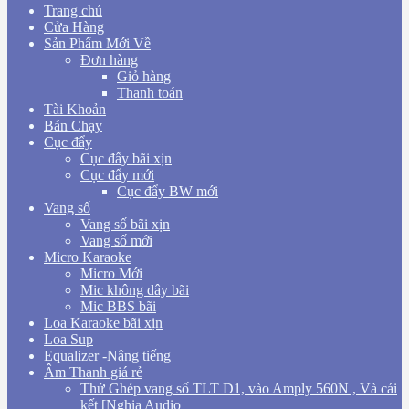
Trang chủ
Cửa Hàng
Sản Phẩm Mới Về
Đơn hàng
Giỏ hàng
Thanh toán
Tài Khoản
Bán Chạy
Cục đẩy
Cục đẩy bãi xịn
Cục đẩy mới
Cục đẩy BW mới
Vang số
Vang số bãi xịn
Vang số mới
Micro Karaoke
Micro Mới
Mic không dây bãi
Mic BBS bãi
Loa Karaoke bãi xịn
Loa Sup
Equalizer -Nâng tiếng
Âm Thanh giá rẻ
Thử Ghép vang số TLT D1, vào Amply 560N , Và cái
kết [Nghia Audio