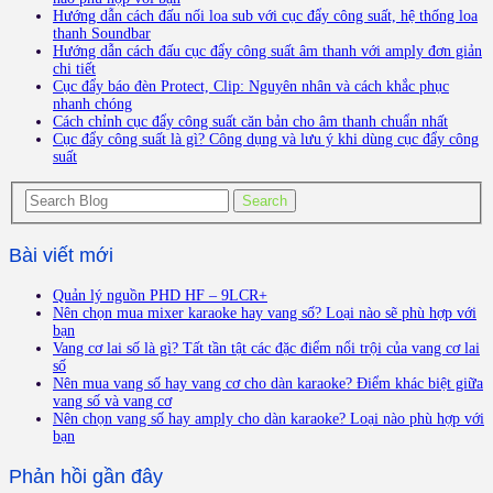
Hướng dẫn cách đấu nối loa sub với cục đẩy công suất, hệ thống loa
thanh Soundbar
Hướng dẫn cách đấu cục đẩy công suất âm thanh với amply đơn giản
chi tiết
Cục đẩy báo đèn Protect, Clip: Nguyên nhân và cách khắc phục
nhanh chóng
Cách chỉnh cục đẩy công suất căn bản cho âm thanh chuẩn nhất
Cục đẩy công suất là gì? Công dụng và lưu ý khi dùng cục đẩy công
suất
Bài viết mới
Quản lý nguồn PHD HF – 9LCR+
Nên chọn mua mixer karaoke hay vang số? Loại nào sẽ phù hợp với
bạn
Vang cơ lai số là gì? Tất tần tật các đặc điểm nổi trội của vang cơ lai
số
Nên mua vang số hay vang cơ cho dàn karaoke? Điểm khác biệt giữa
vang số và vang cơ
Nên chọn vang số hay amply cho dàn karaoke? Loại nào phù hợp với
bạn
Phản hồi gần đây