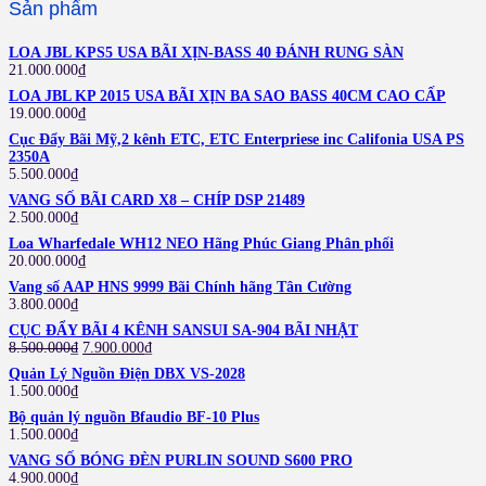
Sản phẩm
LOA JBL KPS5 USA BÃI XỊN-BASS 40 ĐÁNH RUNG SÀN
21.000.000
₫
LOA JBL KP 2015 USA BÃI XỊN BA SAO BASS 40CM CAO CẤP
19.000.000
₫
Cục Đẩy Bãi Mỹ,2 kênh ETC, ETC Enterpriese inc Califonia USA PS
2350A
5.500.000
₫
VANG SỐ BÃI CARD X8 – CHÍP DSP 21489
2.500.000
₫
Loa Wharfedale WH12 NEO Hãng Phúc Giang Phân phối
20.000.000
₫
Vang số AAP HNS 9999 Bãi Chính hãng Tân Cường
3.800.000
₫
CỤC ĐẨY BÃI 4 KÊNH SANSUI SA-904 BÃI NHẬT
8.500.000
₫
7.900.000
₫
Quản Lý Nguồn Điện DBX VS-2028
1.500.000
₫
Bộ quản lý nguồn Bfaudio BF-10 Plus
1.500.000
₫
VANG SỐ BÓNG ĐÈN PURLIN SOUND S600 PRO
4.900.000
₫