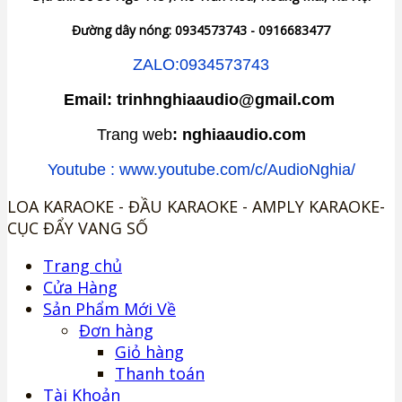
Đường dây nóng: 0934573743 - 0916683477
ZALO:0934573743
Email: trinhnghiaaudio@gmail.com
Trang web
: nghiaaudio.com
Youtube : www.youtube.com/c/AudioNghia/
LOA KARAOKE - ĐẦU KARAOKE - AMPLY KARAOKE-
CỤC ĐẨY VANG SỐ
Trang chủ
Cửa Hàng
Sản Phẩm Mới Về
Đơn hàng
Giỏ hàng
Thanh toán
Tài Khoản