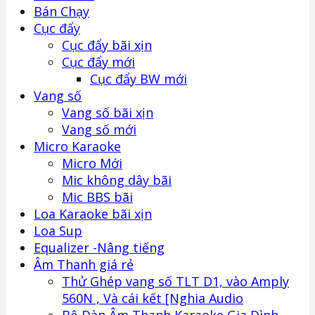
Bán Chạy
Cục đẩy
Cục đẩy bãi xịn
Cục đẩy mới
Cục đẩy BW mới
Vang số
Vang số bãi xịn
Vang số mới
Micro Karaoke
Micro Mới
Mic không dây bãi
Mic BBS bãi
Loa Karaoke bãi xịn
Loa Sup
Equalizer -Nâng tiếng
Âm Thanh giá rẻ
Thử Ghép vang số TLT D1, vào Amply
560N , Và cái kết [Nghia Audio
Bộ Dàn Âm Thanh Karaoke Gia Đình