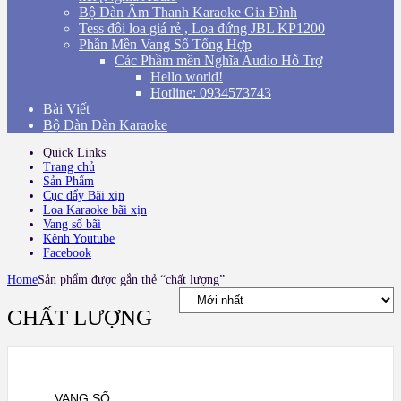
Bộ Dàn Âm Thanh Karaoke Gia Đình
Tess đôi loa giá rẻ , Loa đứng JBL KP1200
Phần Mền Vang Số Tổng Hợp
Các Phầm mền Nghĩa Audio Hỗ Trợ
Hello world!
Hotline: 0934573743
Bài Viết
Bộ Dàn Dàn Karaoke
Quick Links
Trang chủ
Sản Phẩm
Cục đẩy Bãi xịn
Loa Karaoke bãi xịn
Vang số bãi
Kênh Youtube
Facebook
Home
Sản phẩm được gắn thẻ “chất lượng”
CHẤT LƯỢNG
VANG SỐ