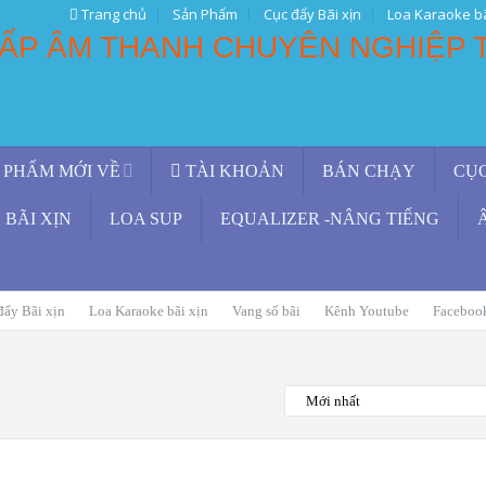
Trang chủ
Sản Phẩm
Cục đẩy Bãi xịn
Loa Karaoke bã
 PHẨM MỚI VỀ
TÀI KHOẢN
BÁN CHẠY
CỤ
BÃI XỊN
LOA SUP
EQUALIZER -NÂNG TIẾNG
đẩy Bãi xịn
Loa Karaoke bãi xịn
Vang số bãi
Kênh Youtube
Faceboo