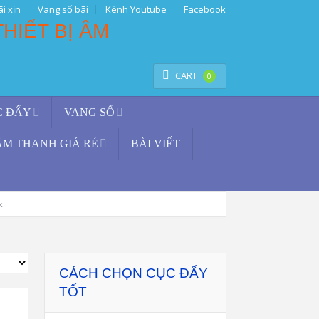
i xịn
Vang số bãi
Kênh Youtube
Facebook
TÌM KIẾM
CART
0
C ĐẨY
VANG SỐ
ÂM THANH GIÁ RẺ
BÀI VIẾT
k
CÁCH CHỌN CỤC ĐẨY
TỐT