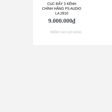
CỤC ĐẨY 3 KÊNH
CHÍNH HÃNG PS AUDIO
LA 2810
9.000.000
₫
THÊM VÀO GIỎ HÀNG