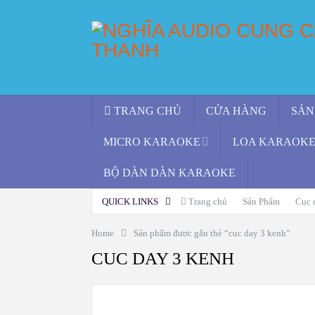
TRANG CHỦ
CỬA HÀNG
SẢN
MICRO KARAOKE
LOA KARAOKE 
BỘ DÀN DÀN KARAOKE
QUICK LINKS
Trang chủ
Sản Phẩm
Cục 
Home
Sản phẩm được gắn thẻ “cuc day 3 kenh”
CUC DAY 3 KENH