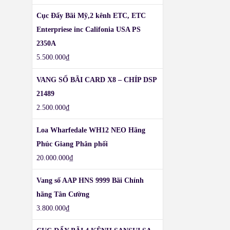
Cục Đẩy Bãi Mỹ,2 kênh ETC, ETC
Enterpriese inc Califonia USA PS
2350A
5.500.000
₫
VANG SỐ BÃI CARD X8 – CHÍP DSP
21489
2.500.000
₫
Loa Wharfedale WH12 NEO Hãng
Phúc Giang Phân phối
20.000.000
₫
Vang số AAP HNS 9999 Bãi Chính
hãng Tân Cường
3.800.000
₫