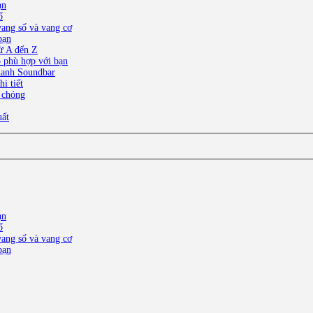
ạn
ố
ang số và vang cơ
bạn
ừ A đến Z
o phù hợp với bạn
thanh Soundbar
i tiết
 chóng
uất
ạn
ố
ang số và vang cơ
bạn