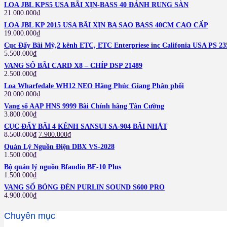
LOA JBL KPS5 USA BÃI XỊN-BASS 40 ĐÁNH RUNG SÀN
21.000.000
₫
LOA JBL KP 2015 USA BÃI XỊN BA SAO BASS 40CM CAO CẤP
19.000.000
₫
Cục Đẩy Bãi Mỹ,2 kênh ETC, ETC Enterpriese inc Califonia USA PS 2
5.500.000
₫
VANG SỐ BÃI CARD X8 – CHÍP DSP 21489
2.500.000
₫
Loa Wharfedale WH12 NEO Hãng Phúc Giang Phân phối
20.000.000
₫
Vang số AAP HNS 9999 Bãi Chính hãng Tân Cường
3.800.000
₫
CỤC ĐẨY BÃI 4 KÊNH SANSUI SA-904 BÃI NHẬT
8.500.000
₫
7.900.000
₫
Quản Lý Nguồn Điện DBX VS-2028
1.500.000
₫
Bộ quản lý nguồn Bfaudio BF-10 Plus
1.500.000
₫
VANG SỐ BÓNG ĐÈN PURLIN SOUND S600 PRO
4.900.000
₫
Chuyên mục