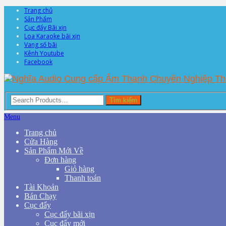
Trang chủ
Sản Phẩm
Cục đẩy Bãi xịn
Loa Karaoke bãi xịn
Vang số bãi
Kênh Youtube
Facebook
Tìm kiếm
Menu
Trang chủ
Cửa Hàng
Sản Phẩm Mới Về
Đơn hàng
Giỏ hàng
Thanh toán
Tài Khoản
Bán Chạy
Cục đẩy
Cục đẩy bãi xịn
Cục đẩy mới