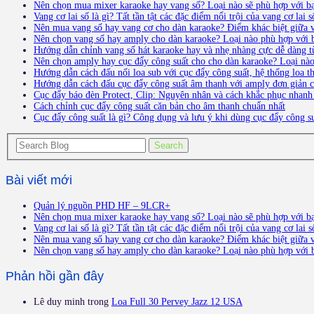
Nên chọn mua mixer karaoke hay vang số? Loại nào sẽ phù hợp với b
Vang cơ lai số là gì? Tất tần tật các đặc điểm nổi trội của vang cơ lai s
Nên mua vang số hay vang cơ cho dàn karaoke? Điểm khác biệt giữa v
Nên chọn vang số hay amply cho dàn karaoke? Loại nào phù hợp với 
Hướng dẫn chỉnh vang số hát karaoke hay và nhẹ nhàng cực dễ dàng t
Nên chọn amply hay cục đẩy công suất cho cho dàn karaoke? Loại nà
Hướng dẫn cách đấu nối loa sub với cục đẩy công suất, hệ thống loa 
Hướng dẫn cách đấu cục đẩy công suất âm thanh với amply đơn giản ch
Cục đẩy báo đèn Protect, Clip: Nguyên nhân và cách khắc phục nhanh
Cách chỉnh cục đẩy công suất căn bản cho âm thanh chuẩn nhất
Cục đẩy công suất là gì? Công dụng và lưu ý khi dùng cục đẩy công s
Bài viết mới
Quản lý nguồn PHD HF – 9LCR+
Nên chọn mua mixer karaoke hay vang số? Loại nào sẽ phù hợp với b
Vang cơ lai số là gì? Tất tần tật các đặc điểm nổi trội của vang cơ lai s
Nên mua vang số hay vang cơ cho dàn karaoke? Điểm khác biệt giữa v
Nên chọn vang số hay amply cho dàn karaoke? Loại nào phù hợp với 
Phản hồi gần đây
Lê duy minh
trong
Loa Full 30 Pervey Jazz 12 USA