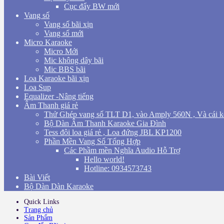
Cục đẩy BW mới
Vang số
Vang số bãi xịn
Vang số mới
Micro Karaoke
Micro Mới
Mic không dây bãi
Mic BBS bãi
Loa Karaoke bãi xịn
Loa Sup
Equalizer -Nâng tiếng
Âm Thanh giá rẻ
Thử Ghép vang số TLT D1, vào Amply 560N , Và cái k
Bộ Dàn Âm Thanh Karaoke Gia Đình
Tess đôi loa giá rẻ , Loa đứng JBL KP1200
Phần Mền Vang Số Tổng Hợp
Các Phầm mền Nghĩa Audio Hỗ Trợ
Hello world!
Hotline: 0934573743
Bài Viết
Bộ Dàn Dàn Karaoke
Quick Links
Trang chủ
Sản Phẩm