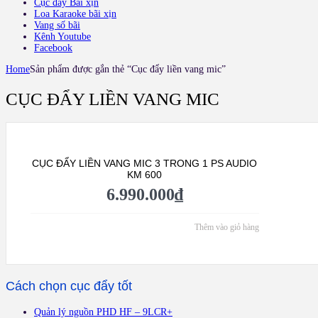
Cục đẩy Bãi xịn
Loa Karaoke bãi xịn
Vang số bãi
Kênh Youtube
Facebook
Home
Sản phẩm được gắn thẻ “Cục đẩy liền vang mic”
CỤC ĐẨY LIỀN VANG MIC
CỤC ĐẨY LIỀN VANG MIC 3 TRONG 1 PS AUDIO
KM 600
6.990.000
₫
Thêm vào giỏ hàng
Cách chọn cục đẩy tốt
Quản lý nguồn PHD HF – 9LCR+