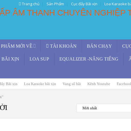
Trang chủ
Sản Phẩm
Cục đẩy Bãi xịn
Loa Karaoke bã
 PHẨM MỚI VỀ
TÀI KHOẢN
BÁN CHẠY
CỤ
BÃI XỊN
LOA SUP
EQUALIZER -NÂNG TIẾNG
đẩy Bãi xịn
Loa Karaoke bãi xịn
Vang số bãi
Kênh Youtube
Faceboo
ời”
ỜI