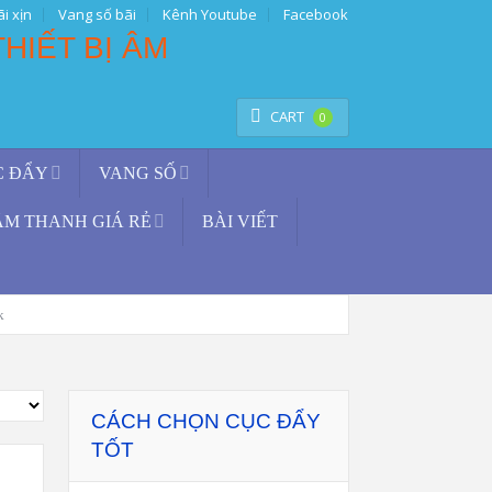
i xịn
Vang số bãi
Kênh Youtube
Facebook
TÌM KIẾM
CART
0
C ĐẨY
VANG SỐ
ÂM THANH GIÁ RẺ
BÀI VIẾT
k
CÁCH CHỌN CỤC ĐẨY
TỐT