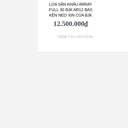
LOA SÂN KHẤU ARRAY
FULL 30 BJK AR12 BAS
KÈN NEO XỊN CỦA BJK
12.500.000
₫
THÊM VÀO GIỎ HÀNG