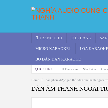
TRANG CHỦ
CỬA HÀNG
SẢN
MICRO KARAOKE
LOA KARAOKE 
BỘ DÀN DÀN KARAOKE
QUICK LINKS
Trang chủ
Sản Phẩm
Cục 
Home
Sản phẩm được gắn thẻ “dàn âm thanh ngoài tr
DÀN ÂM THANH NGOÀI TR