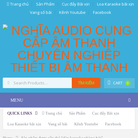
Trang chủ
Sản Phẩm
Cục đẩy Bãi xịn
Loa Karaoke bãi xịn
Vang số bãi
Kênh Youtube
Facebook
TÌM KIẾM
CART
0
MENU
QUICK LINKS
Trang chủ
Sản Phẩm
Cục đẩy Bãi xịn
Loa Karaoke bãi xịn
Vang số bãi
Kênh Youtube
Facebook
Home
Sản phẩm được gắn thẻ “dàn karaoke phòng hát”