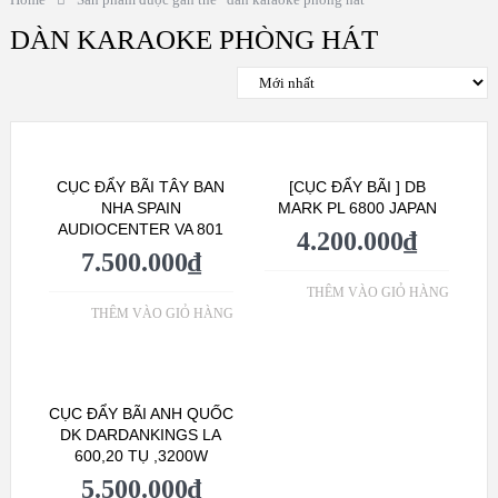
DÀN KARAOKE PHÒNG HÁT
CỤC ĐẨY BÃI TÂY BAN
[CỤC ĐẨY BÃI ] DB
NHA SPAIN
MARK PL 6800 JAPAN
AUDIOCENTER VA 801
4.200.000
₫
7.500.000
₫
THÊM VÀO GIỎ HÀNG
THÊM VÀO GIỎ HÀNG
CỤC ĐẨY BÃI ANH QUỐC
DK DARDANKINGS LA
600,20 TỤ ,3200W
5.500.000
₫