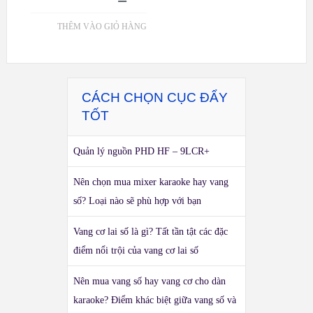
THÊM VÀO GIỎ HÀNG
CÁCH CHỌN CỤC ĐẨY
TỐT
Quản lý nguồn PHD HF – 9LCR+
Nên chọn mua mixer karaoke hay vang
số? Loại nào sẽ phù hợp với bạn
Vang cơ lai số là gì? Tất tần tật các đặc
điểm nổi trội của vang cơ lai số
Nên mua vang số hay vang cơ cho dàn
karaoke? Điểm khác biệt giữa vang số và