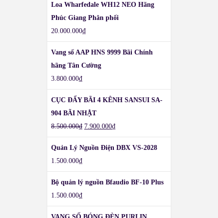
Loa Wharfedale WH12 NEO Hãng
Phúc Giang Phân phối
20.000.000
₫
Vang số AAP HNS 9999 Bãi Chính
hãng Tân Cường
3.800.000
₫
CỤC ĐẨY BÃI 4 KÊNH SANSUI SA-
904 BÃI NHẬT
8.500.000
₫
7.900.000
₫
Quản Lý Nguồn Điện DBX VS-2028
1.500.000
₫
Bộ quản lý nguồn Bfaudio BF-10 Plus
1.500.000
₫
VANG SỐ BÓNG ĐÈN PURLIN