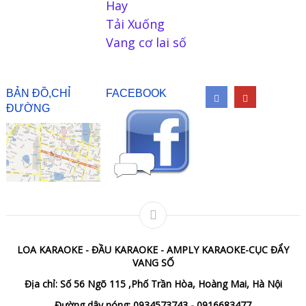
Hay
Tải Xuống
Vang cơ lai số
BẢN ĐỒ,CHỈ
FACEBOOK
ĐƯỜNG
LOA KARAOKE - ĐẦU KARAOKE - AMPLY KARAOKE-CỤC ĐẨY
VANG SỐ
Địa chỉ: Số 56 Ngõ 115 ,Phố Trần Hòa, Hoàng Mai, Hà Nội
Đường dây nóng: 0934573743 - 0916683477