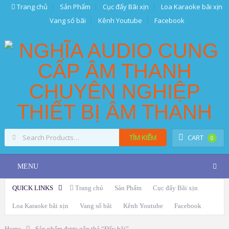
Trang chủ
Sản Phẩm
Cục đẩy Bãi xịn
Loa Karaoke bãi xịn
Vang số bãi
Kênh Youtube
Facebook
TÌM KIẾM
CART
0
MENU
QUICK LINKS
Trang chủ
Sản Phẩm
Cục đẩy Bãi xịn
Loa Karaoke bãi xịn
Vang số bãi
Kênh Youtube
Facebook
Home
Sản phẩm được gắn thẻ “Đẩy bãi”