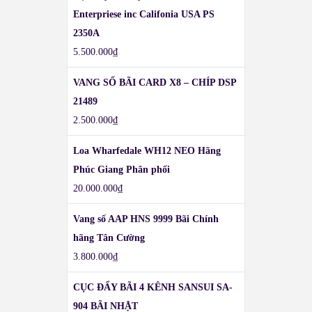
Enterpriese inc Califonia USA PS
2350A
5.500.000
₫
VANG SỐ BÃI CARD X8 – CHÍP DSP
21489
2.500.000
₫
Loa Wharfedale WH12 NEO Hãng
Phúc Giang Phân phối
20.000.000
₫
Vang số AAP HNS 9999 Bãi Chính
hãng Tân Cường
3.800.000
₫
CỤC ĐẨY BÃI 4 KÊNH SANSUI SA-
904 BÃI NHẬT