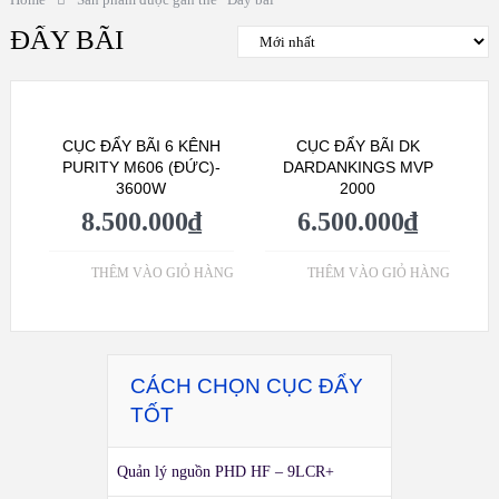
ĐẨY BÃI
CỤC ĐẨY BÃI 6 KÊNH
CỤC ĐẨY BÃI DK
PURITY M606 (ĐỨC)-
DARDANKINGS MVP
3600W
2000
8.500.000
₫
6.500.000
₫
THÊM VÀO GIỎ HÀNG
THÊM VÀO GIỎ HÀNG
CÁCH CHỌN CỤC ĐẨY
TỐT
Quản lý nguồn PHD HF – 9LCR+