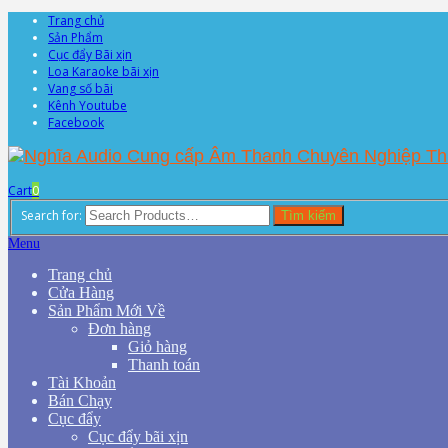
Trang chủ
Sản Phẩm
Cục đẩy Bãi xịn
Loa Karaoke bãi xịn
Vang số bãi
Kênh Youtube
Facebook
Cart
0
Search for:
Tìm kiếm
Menu
Trang chủ
Cửa Hàng
Sản Phẩm Mới Về
Đơn hàng
Giỏ hàng
Thanh toán
Tài Khoản
Bán Chạy
Cục đẩy
Cục đẩy bãi xịn