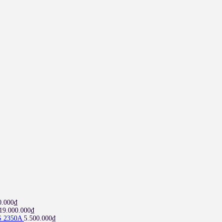
0.000
₫
19.000.000
₫
S 2350A
5.500.000
₫