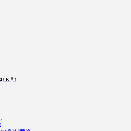
Sự Kiện
ạn
ố
ang số và vang cơ