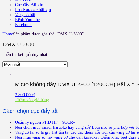
Cục đẩy Bãi xịn
Loa Karaoke bãi xịn
Vang số bãi
Kênh Youtube
Facebook
Home
Sản phẩm được gắn thẻ “DMX U-2800”
DMX U-2800
Hiển thị kết quả duy nhất
Micro không dây DMX U-2800 (1200CH) Bãi Xịn 
2.800.000
₫
Thêm vào giỏ hàng
Cách chọn cục đẩy tốt
Quản lý nguồn PHD HF – 9LCR+
Nên chọn mua mixer karaoke hay vang số? Loại nào sẽ phù hợp với b
Vang cơ lai số là gì? Tất tần tật các đặc điểm nổi trội của vang cơ lai s
Nên mua vang số hay vang cơ cho dàn karaoke? Điểm khác biệt giữa v