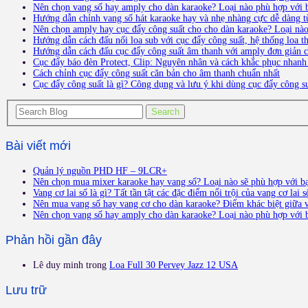
Nên chọn vang số hay amply cho dàn karaoke? Loại nào phù hợp với 
Hướng dẫn chỉnh vang số hát karaoke hay và nhẹ nhàng cực dễ dàng t
Nên chọn amply hay cục đẩy công suất cho cho dàn karaoke? Loại nà
Hướng dẫn cách đấu nối loa sub với cục đẩy công suất, hệ thống loa 
Hướng dẫn cách đấu cục đẩy công suất âm thanh với amply đơn giản ch
Cục đẩy báo đèn Protect, Clip: Nguyên nhân và cách khắc phục nhanh
Cách chỉnh cục đẩy công suất căn bản cho âm thanh chuẩn nhất
Cục đẩy công suất là gì? Công dụng và lưu ý khi dùng cục đẩy công s
Bài viết mới
Quản lý nguồn PHD HF – 9LCR+
Nên chọn mua mixer karaoke hay vang số? Loại nào sẽ phù hợp với b
Vang cơ lai số là gì? Tất tần tật các đặc điểm nổi trội của vang cơ lai s
Nên mua vang số hay vang cơ cho dàn karaoke? Điểm khác biệt giữa v
Nên chọn vang số hay amply cho dàn karaoke? Loại nào phù hợp với 
Phản hồi gần đây
Lê duy minh
trong
Loa Full 30 Pervey Jazz 12 USA
Lưu trữ