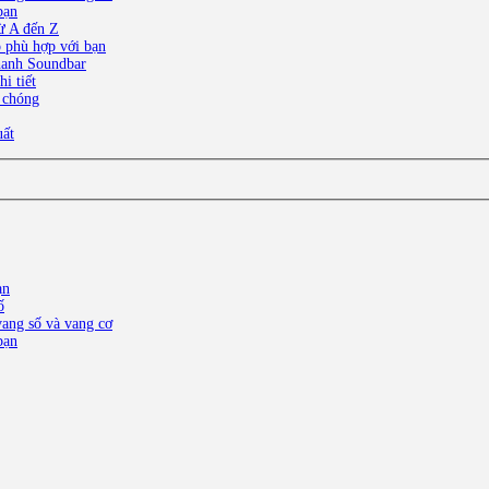
bạn
ừ A đến Z
o phù hợp với bạn
thanh Soundbar
i tiết
 chóng
uất
ạn
ố
ang số và vang cơ
bạn