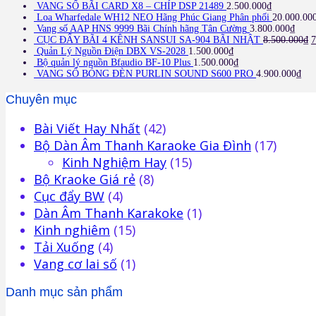
VANG SỐ BÃI CARD X8 – CHÍP DSP 21489
2.500.000
₫
Loa Wharfedale WH12 NEO Hãng Phúc Giang Phân phối
20.000.00
Vang số AAP HNS 9999 Bãi Chính hãng Tân Cường
3.800.000
₫
CỤC ĐẨY BÃI 4 KÊNH SANSUI SA-904 BÃI NHẬT
8.500.000
₫
7
Quản Lý Nguồn Điện DBX VS-2028
1.500.000
₫
Bộ quản lý nguồn Bfaudio BF-10 Plus
1.500.000
₫
VANG SỐ BÓNG ĐÈN PURLIN SOUND S600 PRO
4.900.000
₫
Chuyên mục
Bài Viết Hay Nhất
(42)
Bộ Dàn Âm Thanh Karaoke Gia Đình
(17)
Kinh Nghiệm Hay
(15)
Bộ Kraoke Giá rẻ
(8)
Cục đẩy BW
(4)
Dàn Âm Thanh Karakoke
(1)
Kinh nghiêm
(15)
Tải Xuống
(4)
Vang cơ lai số
(1)
Danh mục sản phẩm