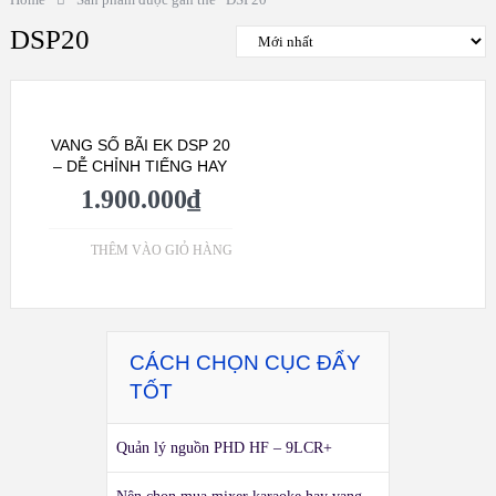
DSP20
VANG SỐ BÃI EK DSP 20
– DỄ CHỈNH TIẾNG HAY
1.900.000
₫
THÊM VÀO GIỎ HÀNG
CÁCH CHỌN CỤC ĐẨY
TỐT
Quản lý nguồn PHD HF – 9LCR+