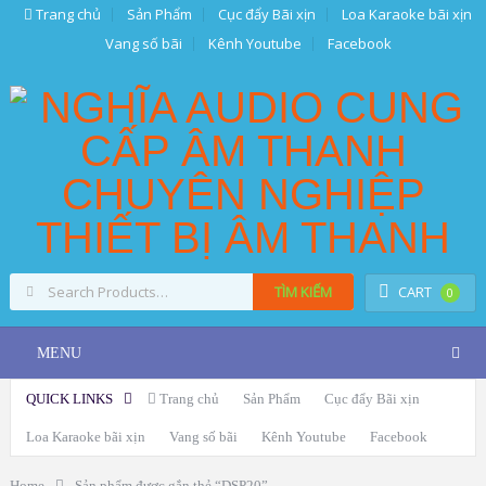
Trang chủ
Sản Phẩm
Cục đẩy Bãi xịn
Loa Karaoke bãi xịn
Vang số bãi
Kênh Youtube
Facebook
TÌM KIẾM
CART
0
MENU
QUICK LINKS
Trang chủ
Sản Phẩm
Cục đẩy Bãi xịn
Loa Karaoke bãi xịn
Vang số bãi
Kênh Youtube
Facebook
Home
Sản phẩm được gắn thẻ “DSP20”