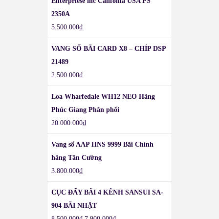
Enterpriese inc Califonia USA PS
2350A
5.500.000
₫
VANG SỐ BÃI CARD X8 – CHÍP DSP
21489
2.500.000
₫
Loa Wharfedale WH12 NEO Hãng
Phúc Giang Phân phối
20.000.000
₫
Vang số AAP HNS 9999 Bãi Chính
hãng Tân Cường
3.800.000
₫
CỤC ĐẨY BÃI 4 KÊNH SANSUI SA-
904 BÃI NHẬT
8.500.000
₫
7.900.000
₫