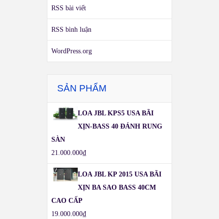
RSS bài viết
RSS bình luận
WordPress.org
SẢN PHẨM
LOA JBL KPS5 USA BÃI
XỊN-BASS 40 ĐÁNH RUNG
SÀN
21.000.000
₫
LOA JBL KP 2015 USA BÃI
XỊN BA SAO BASS 40CM
CAO CẤP
19.000.000
₫