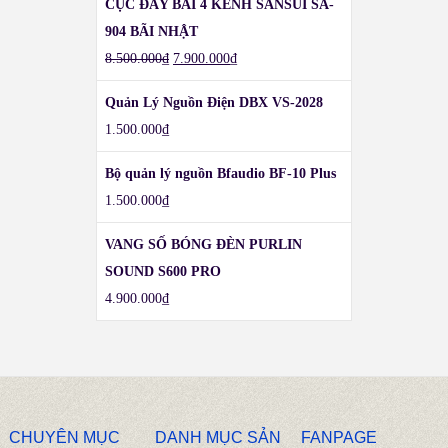
CỤC ĐẨY BÃI 4 KÊNH SANSUI SA-
904 BÃI NHẬT
8.500.000
₫
7.900.000
₫
Quản Lý Nguồn Điện DBX VS-2028
1.500.000
₫
Bộ quản lý nguồn Bfaudio BF-10 Plus
1.500.000
₫
VANG SỐ BÓNG ĐÈN PURLIN
SOUND S600 PRO
4.900.000
₫
CHUYÊN MỤC
DANH MỤC SẢN
FANPAGE