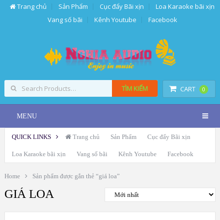
Trang chủ
Sản Phẩm
Cục đẩy Bãi xịn
Loa Karaoke bãi xịn
Vang số bãi
Kênh Youtube
Facebook
TÌM KIẾM
CART
0
MENU
QUICK LINKS
Trang chủ
Sản Phẩm
Cục đẩy Bãi xịn
Loa Karaoke bãi xịn
Vang số bãi
Kênh Youtube
Facebook
Home
Sản phẩm được gắn thẻ “giá loa”
GIÁ LOA