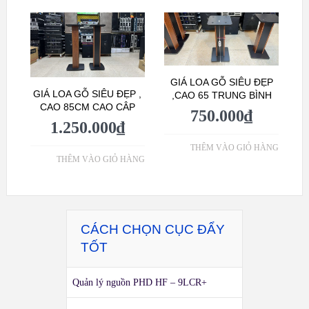
GIÁ LOA GỖ SIÊU ĐẸP
GIÁ LOA GỖ SIÊU ĐẸP ,
,CAO 65 TRUNG BÌNH
CAO 85CM CAO CÂP
750.000
₫
1.250.000
₫
THÊM VÀO GIỎ HÀNG
THÊM VÀO GIỎ HÀNG
CÁCH CHỌN CỤC ĐẨY
TỐT
Quản lý nguồn PHD HF – 9LCR+