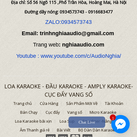
Địa chỉ: Số 56 Ngõ 115 ,Phố Trần Hòa, Hoàng Mai, Hà Nội
Đường dây nóng: 0934573743 - 0916683477
ZALO:0934573743
Email: trinhnghiaaudio@gmail.com
Trang web
: nghiaaudio.com
Youtube : www.youtube.com/c/AudioNghia/
LOA KARAOKE - ĐẦU KARAOKE - AMPLY KARAOKE-
CỤC ĐẨY VANG SỐ
Trang chủ
Cửa Hàng
Sản Phẩm Mới Về
Tài Khoản
Bán Chạy
Cục đẩy
Vang số
Micro Karaoke
1
Loa Karaoke bãi xịn
Loa Sup
Equalizer -Nâng tiếng
Chat Live
Âm Thanh giá rẻ
Bài Viết
Bộ Dàn Dàn Karaoke