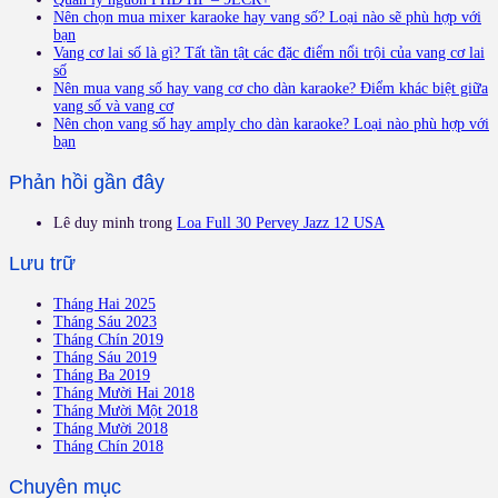
Nên chọn mua mixer karaoke hay vang số? Loại nào sẽ phù hợp với
bạn
Vang cơ lai số là gì? Tất tần tật các đặc điểm nổi trội của vang cơ lai
số
Nên mua vang số hay vang cơ cho dàn karaoke? Điểm khác biệt giữa
vang số và vang cơ
Nên chọn vang số hay amply cho dàn karaoke? Loại nào phù hợp với
bạn
Phản hồi gần đây
Lê duy minh
trong
Loa Full 30 Pervey Jazz 12 USA
Lưu trữ
Tháng Hai 2025
Tháng Sáu 2023
Tháng Chín 2019
Tháng Sáu 2019
Tháng Ba 2019
Tháng Mười Hai 2018
Tháng Mười Một 2018
Tháng Mười 2018
Tháng Chín 2018
Chuyên mục