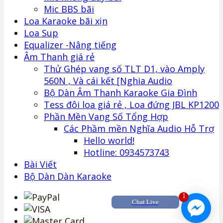
Mic BBS bãi
Loa Karaoke bãi xịn
Loa Sup
Equalizer -Nâng tiếng
Âm Thanh giá rẻ
Thử Ghép vang số TLT D1, vào Amply
560N , Và cái kết [Nghia Audio
Bộ Dàn Âm Thanh Karaoke Gia Đình
Tess đôi loa giá rẻ , Loa đứng JBL KP1200
Phần Mền Vang Số Tổng Hợp
Các Phầm mền Nghĩa Audio Hỗ Trợ
Hello world!
Hotline: 0934573743
Bài Viết
Bộ Dàn Dàn Karaoke
1
Chat Live