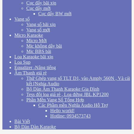
Cục đẩy bãi xịn
Cục đẩy mới
Cục đẩy BW mới
Vang số
Vang số bãi xịn
Vang số mới
Micro Karaoke
Micro Mới
Mic không dây bãi
Mic BBS bãi
Loa Karaoke bãi xịn
Loa Sup
Equalizer -Nâng tiếng
Âm Thanh giá rẻ
Thử Ghép vang số TLT D1, vào Amply 560N , Và cái
kết [Nghia Audio
Bộ Dàn Âm Thanh Karaoke Gia Đình
Tess đôi loa giá rẻ , Loa đứng JBL KP1200
Phần Mền Vang Số Tổng Hợp
Các Phầm mền Nghĩa Audio Hỗ Trợ
Hello world!
Hotline: 0934573743
Bài Viết
Bộ Dàn Dàn Karaoke