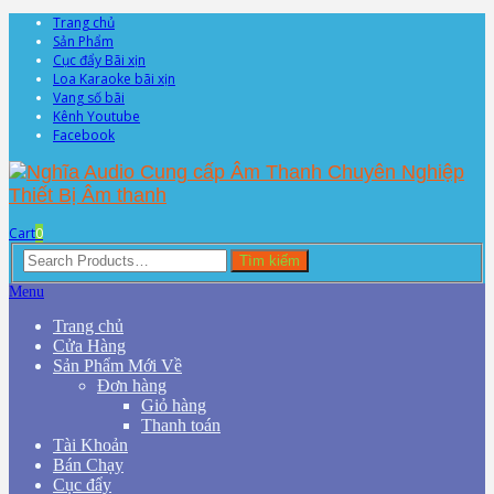
Trang chủ
Sản Phẩm
Cục đẩy Bãi xịn
Loa Karaoke bãi xịn
Vang số bãi
Kênh Youtube
Facebook
Cart
0
Search
Tìm kiếm
for:
Menu
Trang chủ
Cửa Hàng
Sản Phẩm Mới Về
Đơn hàng
Giỏ hàng
Thanh toán
Tài Khoản
Bán Chạy
Cục đẩy