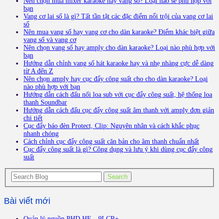
Nên chọn mua mixer karaoke hay vang số? Loại nào sẽ phù hợp với
bạn
Vang cơ lai số là gì? Tất tần tật các đặc điểm nổi trội của vang cơ lai
số
Nên mua vang số hay vang cơ cho dàn karaoke? Điểm khác biệt giữa
vang số và vang cơ
Nên chọn vang số hay amply cho dàn karaoke? Loại nào phù hợp với
bạn
Hướng dẫn chỉnh vang số hát karaoke hay và nhẹ nhàng cực dễ dàng
từ A đến Z
Nên chọn amply hay cục đẩy công suất cho cho dàn karaoke? Loại
nào phù hợp với bạn
Hướng dẫn cách đấu nối loa sub với cục đẩy công suất, hệ thống loa
thanh Soundbar
Hướng dẫn cách đấu cục đẩy công suất âm thanh với amply đơn giản
chi tiết
Cục đẩy báo đèn Protect, Clip: Nguyên nhân và cách khắc phục
nhanh chóng
Cách chỉnh cục đẩy công suất căn bản cho âm thanh chuẩn nhất
Cục đẩy công suất là gì? Công dụng và lưu ý khi dùng cục đẩy công
suất
Bài viết mới
Quản lý nguồn PHD HF – 9LCR+