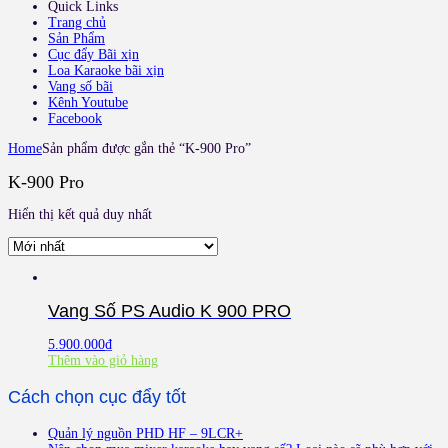
Quick Links
Trang chủ
Sản Phẩm
Cục đẩy Bãi xịn
Loa Karaoke bãi xịn
Vang số bãi
Kênh Youtube
Facebook
Home
Sản phẩm được gắn thẻ “K-900 Pro”
K-900 Pro
Hiển thị kết quả duy nhất
Vang Số PS Audio K 900 PRO
5.900.000
₫
Thêm vào giỏ hàng
Cách chọn cục đẩy tốt
Quản lý nguồn PHD HF – 9LCR+