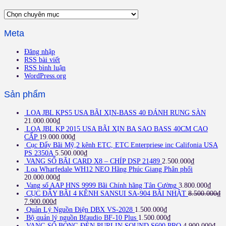
Chuyên
mục
Meta
Đăng nhập
RSS bài viết
RSS bình luận
WordPress.org
Sản phẩm
LOA JBL KPS5 USA BÃI XỊN-BASS 40 ĐÁNH RUNG SÀN
21.000.000
₫
LOA JBL KP 2015 USA BÃI XỊN BA SAO BASS 40CM CAO
CẤP
19.000.000
₫
Cục Đẩy Bãi Mỹ,2 kênh ETC, ETC Enterpriese inc Califonia USA
PS 2350A
5.500.000
₫
VANG SỐ BÃI CARD X8 – CHÍP DSP 21489
2.500.000
₫
Loa Wharfedale WH12 NEO Hãng Phúc Giang Phân phối
20.000.000
₫
Vang số AAP HNS 9999 Bãi Chính hãng Tân Cường
3.800.000
₫
CỤC ĐẨY BÃI 4 KÊNH SANSUI SA-904 BÃI NHẬT
8.500.000
₫
7.900.000
₫
Quản Lý Nguồn Điện DBX VS-2028
1.500.000
₫
Bộ quản lý nguồn Bfaudio BF-10 Plus
1.500.000
₫
VANG SỐ BÓNG ĐÈN PURLIN SOUND S600 PRO
4.900.000
₫