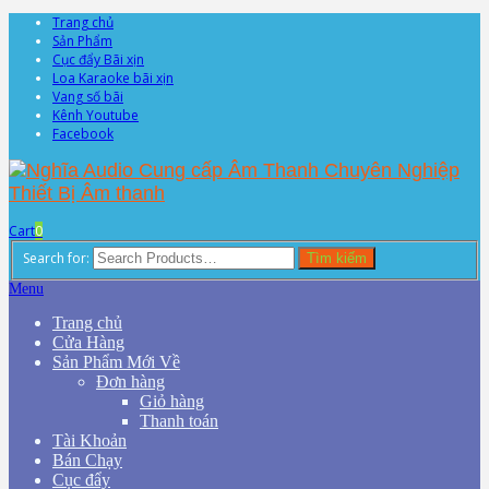
Trang chủ
Sản Phẩm
Cục đẩy Bãi xịn
Loa Karaoke bãi xịn
Vang số bãi
Kênh Youtube
Facebook
Cart
0
Search for:
Tìm kiếm
Menu
Trang chủ
Cửa Hàng
Sản Phẩm Mới Về
Đơn hàng
Giỏ hàng
Thanh toán
Tài Khoản
Bán Chạy
Cục đẩy