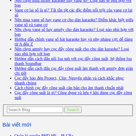
Nên chọn mua mixer karaoke hay vang số? Loại nào sẽ phù hợp với
bạn
Vang cơ lai số là gì? Tất tần tật các đặc điểm nổi trội của vang cơ lai
số
Nên mua vang số hay vang cơ cho dàn karaoke? Điểm khác biệt giữa
vang số và vang cơ
Nên chọn vang số hay amply cho dàn karaoke? Loại nào phù hợp với
bạn
Hướng dẫn chỉnh vang số hát karaoke hay và nhẹ nhàng cực dễ dàng
từ A đến Z
Nên chọn amply hay cục đẩy công suất cho cho dàn karaoke? Loại
nào phù hợp với bạn
Hướng dẫn cách đấu nối loa sub với cục đẩy công suất, hệ thống loa
thanh Soundbar
Hướng dẫn cách đấu cục đẩy công suất âm thanh với amply đơn giản
chi tiết
Cục đẩy báo đèn Protect, Clip: Nguyên nhân và cách khắc phục
nhanh chóng
Cách chỉnh cục đẩy công suất căn bản cho âm thanh chuẩn nhất
Cục đẩy công suất là gì? Công dụng và lưu ý khi dùng cục đẩy công
suất
Bài viết mới
Quản lý nguồn PHD HF – 9LCR+