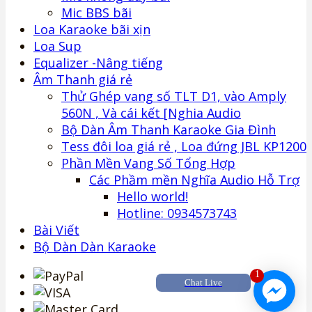
Mic BBS bãi
Loa Karaoke bãi xịn
Loa Sup
Equalizer -Nâng tiếng
Âm Thanh giá rẻ
Thử Ghép vang số TLT D1, vào Amply
560N , Và cái kết [Nghia Audio
Bộ Dàn Âm Thanh Karaoke Gia Đình
Tess đôi loa giá rẻ , Loa đứng JBL KP1200
Phần Mền Vang Số Tổng Hợp
Các Phầm mền Nghĩa Audio Hỗ Trợ
Hello world!
Hotline: 0934573743
Bài Viết
Bộ Dàn Dàn Karaoke
1
Chat Live