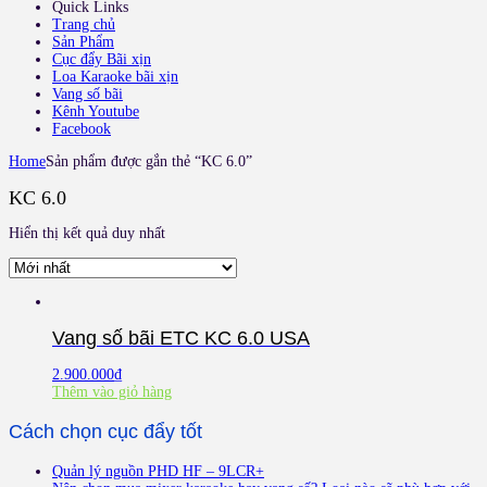
Quick Links
Trang chủ
Sản Phẩm
Cục đẩy Bãi xịn
Loa Karaoke bãi xịn
Vang số bãi
Kênh Youtube
Facebook
Home
Sản phẩm được gắn thẻ “KC 6.0”
KC 6.0
Hiển thị kết quả duy nhất
Vang số bãi ETC KC 6.0 USA
2.900.000
₫
Thêm vào giỏ hàng
Cách chọn cục đẩy tốt
Quản lý nguồn PHD HF – 9LCR+