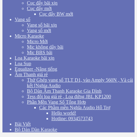
Cục đẩy bãi xịn
Cục đẩy mới
Cục đẩy BW mới
Vang số
Vang số bãi xịn
Vang số mới
Micro Karaoke
Micro Mới
Mic không dây bãi
Mic BBS bãi
Loa Karaoke bãi xịn
Loa Sup
Equalizer -Nâng tiếng
Âm Thanh giá rẻ
Thử Ghép vang số TLT D1, vào Amply 560N , Và cái
kết [Nghia Audio
Bộ Dàn Âm Thanh Karaoke Gia Đình
Tess đôi loa giá rẻ , Loa đứng JBL KP1200
Phần Mền Vang Số Tổng Hợp
Các Phầm mền Nghĩa Audio Hỗ Trợ
Hello world!
Hotline: 0934573743
Bài Viết
Bộ Dàn Dàn Karaoke