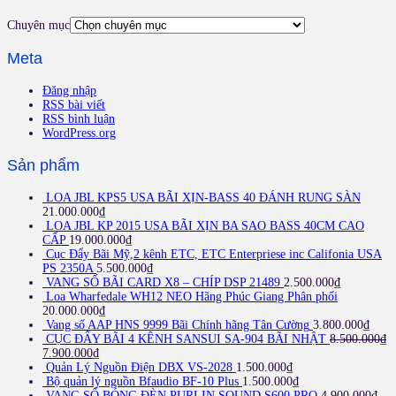
Chuyên mục
Meta
Đăng nhập
RSS bài viết
RSS bình luận
WordPress.org
Sản phẩm
LOA JBL KPS5 USA BÃI XỊN-BASS 40 ĐÁNH RUNG SÀN
21.000.000
₫
LOA JBL KP 2015 USA BÃI XỊN BA SAO BASS 40CM CAO
CẤP
19.000.000
₫
Cục Đẩy Bãi Mỹ,2 kênh ETC, ETC Enterpriese inc Califonia USA
PS 2350A
5.500.000
₫
VANG SỐ BÃI CARD X8 – CHÍP DSP 21489
2.500.000
₫
Loa Wharfedale WH12 NEO Hãng Phúc Giang Phân phối
20.000.000
₫
Vang số AAP HNS 9999 Bãi Chính hãng Tân Cường
3.800.000
₫
CỤC ĐẨY BÃI 4 KÊNH SANSUI SA-904 BÃI NHẬT
8.500.000
₫
7.900.000
₫
Quản Lý Nguồn Điện DBX VS-2028
1.500.000
₫
Bộ quản lý nguồn Bfaudio BF-10 Plus
1.500.000
₫
VANG SỐ BÓNG ĐÈN PURLIN SOUND S600 PRO
4.900.000
₫