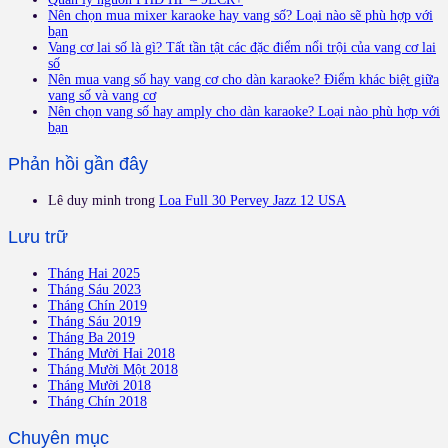
Nên chọn mua mixer karaoke hay vang số? Loại nào sẽ phù hợp với
bạn
Vang cơ lai số là gì? Tất tần tật các đặc điểm nổi trội của vang cơ lai
số
Nên mua vang số hay vang cơ cho dàn karaoke? Điểm khác biệt giữa
vang số và vang cơ
Nên chọn vang số hay amply cho dàn karaoke? Loại nào phù hợp với
bạn
Phản hồi gần đây
Lê duy minh
trong
Loa Full 30 Pervey Jazz 12 USA
Lưu trữ
Tháng Hai 2025
Tháng Sáu 2023
Tháng Chín 2019
Tháng Sáu 2019
Tháng Ba 2019
Tháng Mười Hai 2018
Tháng Mười Một 2018
Tháng Mười 2018
Tháng Chín 2018
Chuyên mục