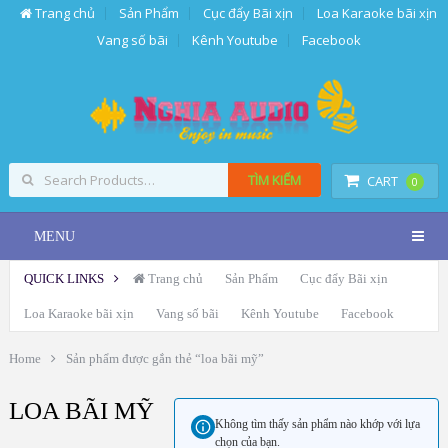
Trang chủ
Sản Phẩm
Cục đẩy Bãi xịn
Loa Karaoke bãi xịn
Vang số bãi
Kênh Youtube
Facebook
TÌM KIẾM
CART
0
MENU
QUICK LINKS
Trang chủ
Sản Phẩm
Cục đẩy Bãi xịn
Loa Karaoke bãi xịn
Vang số bãi
Kênh Youtube
Facebook
Home
Sản phẩm được gắn thẻ “loa bãi mỹ”
LOA BÃI MỸ
Không tìm thấy sản phẩm nào khớp với lựa
chọn của bạn.