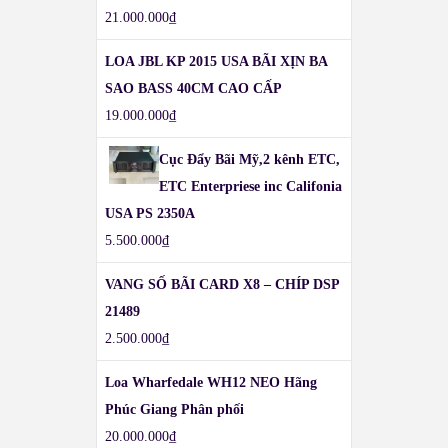
21.000.000
₫
LOA JBL KP 2015 USA BÃI XỊN BA
SAO BASS 40CM CAO CẤP
19.000.000
₫
Cục Đẩy Bãi Mỹ,2 kênh ETC,
ETC Enterpriese inc Califonia
USA PS 2350A
5.500.000
₫
VANG SỐ BÃI CARD X8 – CHÍP DSP
21489
2.500.000
₫
Loa Wharfedale WH12 NEO Hãng
Phúc Giang Phân phối
20.000.000
₫