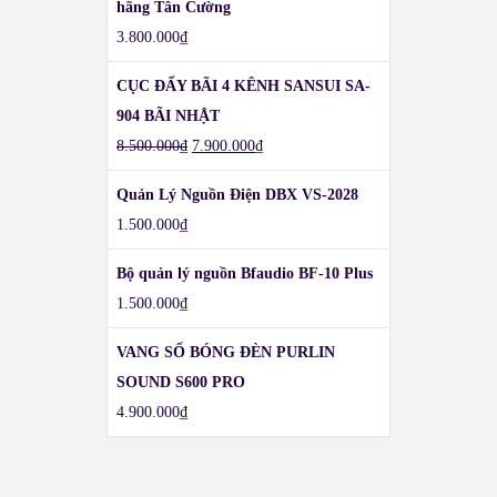
hãng Tân Cường
3.800.000
₫
CỤC ĐẨY BÃI 4 KÊNH SANSUI SA-
904 BÃI NHẬT
8.500.000
₫
7.900.000
₫
Quản Lý Nguồn Điện DBX VS-2028
1.500.000
₫
Bộ quản lý nguồn Bfaudio BF-10 Plus
1.500.000
₫
VANG SỐ BÓNG ĐÈN PURLIN
SOUND S600 PRO
4.900.000
₫