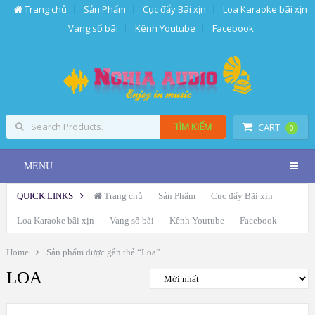
Trang chủ
Sản Phẩm
Cục đẩy Bãi xịn
Loa Karaoke bãi xịn
Vang số bãi
Kênh Youtube
Facebook
TÌM KIẾM
CART
0
MENU
QUICK LINKS
Trang chủ
Sản Phẩm
Cục đẩy Bãi xịn
Loa Karaoke bãi xịn
Vang số bãi
Kênh Youtube
Facebook
Home
Sản phẩm được gắn thẻ “Loa”
LOA