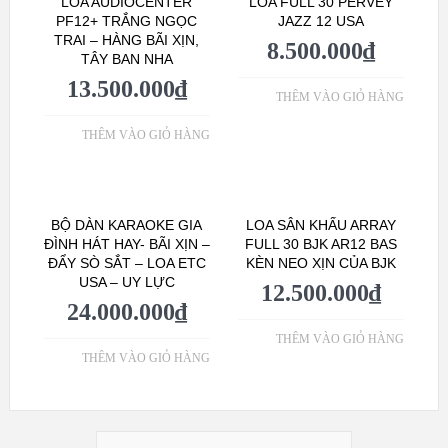
LOA AUDIOCENTER
LOA FULL 30 PERVEY
PF12+ TRẮNG NGỌC
JAZZ 12 USA
TRAI – HÀNG BÃI XỊN,
8.500.000
₫
TÂY BAN NHA
13.500.000
₫
THÊM VÀO GIỎ HÀNG
THÊM VÀO GIỎ HÀNG
BỘ DÀN KARAOKE GIA
LOA SÂN KHẤU ARRAY
ĐÌNH HÁT HAY- BÃI XỊN –
FULL 30 BJK AR12 BAS
ĐẨY SÒ SẮT – LOA ETC
KÈN NEO XỊN CỦA BJK
USA – UY LỰC
12.500.000
₫
24.000.000
₫
THÊM VÀO GIỎ HÀNG
THÊM VÀO GIỎ HÀNG