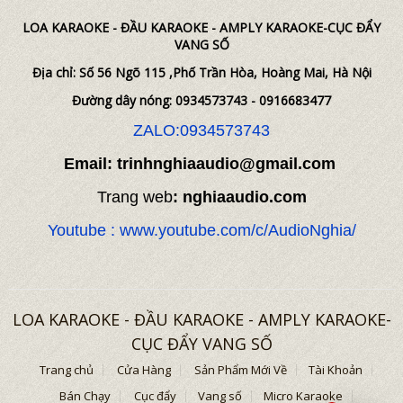
LOA KARAOKE - ĐẦU KARAOKE - AMPLY KARAOKE-CỤC ĐẨY
VANG SỐ
Địa chỉ: Số 56 Ngõ 115 ,Phố Trần Hòa, Hoàng Mai, Hà Nội
Đường dây nóng: 0934573743 - 0916683477
ZALO:0934573743
Email: trinhnghiaaudio@gmail.com
Trang web
: nghiaaudio.com
Youtube : www.youtube.com/c/AudioNghia/
LOA KARAOKE - ĐẦU KARAOKE - AMPLY KARAOKE-
CỤC ĐẨY VANG SỐ
Trang chủ
Cửa Hàng
Sản Phẩm Mới Về
Tài Khoản
Bán Chạy
Cục đẩy
Vang số
Micro Karaoke