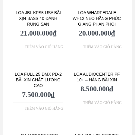
LOA JBL KPS5 USA BÃI
LOA WHARFEDALE
XỊN-BASS 40 ĐÁNH
WH12 NEO HÃNG PHÚC
RUNG SÀN
GIANG PHÂN PHỐI
21.000.000
₫
20.000.000
₫
THÊM VÀO GIỎ HÀNG
THÊM VÀO GIỎ HÀNG
LOA FULL 25 DMX PD-2
LOA AUDIOCENTER PF
BÃI XỊN CHẤT LƯỢNG
10+ – HÀNG BÃI XỊN
CAO
8.500.000
₫
7.500.000
₫
THÊM VÀO GIỎ HÀNG
THÊM VÀO GIỎ HÀNG