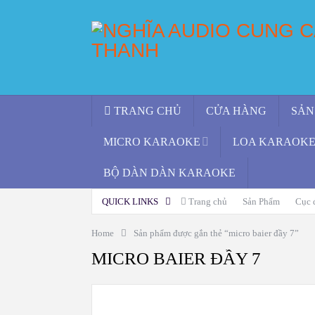
TRANG CHỦ
CỬA HÀNG
SẢN
MICRO KARAOKE
LOA KARAOKE 
BỘ DÀN DÀN KARAOKE
QUICK LINKS
Trang chủ
Sản Phẩm
Cục 
Home
Sản phẩm được gắn thẻ “micro baier đầy 7”
MICRO BAIER ĐẦY 7