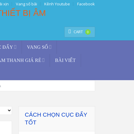
i xịn
Vang số bãi
Kênh Youtube
Facebook
TÌM KIẾM
CART
0
C ĐẨY
VANG SỐ
ÂM THANH GIÁ RẺ
BÀI VIẾT
k
CÁCH CHỌN CỤC ĐẨY
TỐT