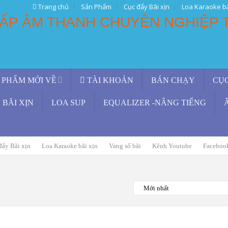
Trang chủ
Sản Phẩm
Cục đẩy Bãi xịn
Loa Karaoke bã
 PHẨM MỚI VỀ
TÀI KHOẢN
BÁN CHẠY
CỤ
BÃI XỊN
LOA SUP
EQUALIZER -NÂNG TIẾNG
đẩy Bãi xịn
Loa Karaoke bãi xịn
Vang số bãi
Kênh Youtube
Faceboo