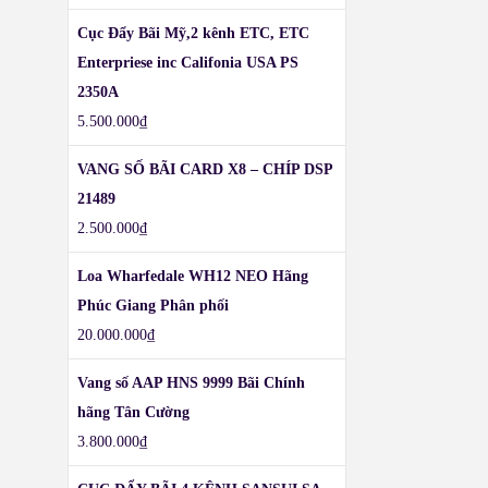
Cục Đẩy Bãi Mỹ,2 kênh ETC, ETC
Enterpriese inc Califonia USA PS
2350A
5.500.000
₫
VANG SỐ BÃI CARD X8 – CHÍP DSP
21489
2.500.000
₫
Loa Wharfedale WH12 NEO Hãng
Phúc Giang Phân phối
20.000.000
₫
Vang số AAP HNS 9999 Bãi Chính
hãng Tân Cường
3.800.000
₫