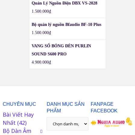
Quản Lý Nguồn Điện DBX VS-2028
1.500.000
₫
Bộ quản lý nguồn Bfaudio BF-10 Plus
1.500.000
₫
VANG SỐ BÓNG ĐÈN PURLIN
SOUND S600 PRO
4.900.000
₫
CHUYÊN MỤC
DANH MỤC SẢN
FANPAGE
PHẨM
FACEBOOK
Bài Viết Hay
Nhất
(42)
Bộ Dàn Âm