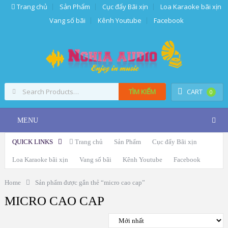
Trang chủ
Sản Phẩm
Cục đẩy Bãi xịn
Loa Karaoke bãi xịn
Vang số bãi
Kênh Youtube
Facebook
TÌM KIẾM
CART
0
MENU
QUICK LINKS
Trang chủ
Sản Phẩm
Cục đẩy Bãi xịn
Loa Karaoke bãi xịn
Vang số bãi
Kênh Youtube
Facebook
Home
Sản phẩm được gắn thẻ “micro cao cap”
MICRO CAO CAP