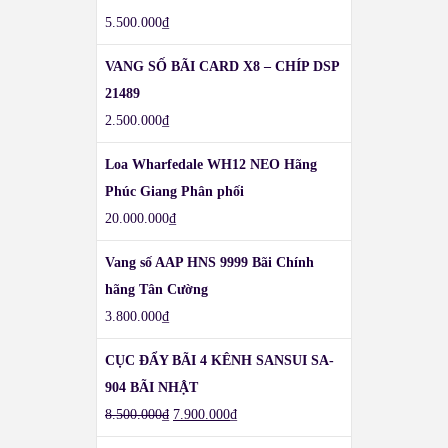
5.500.000
₫
VANG SỐ BÃI CARD X8 – CHÍP DSP
21489
2.500.000
₫
Loa Wharfedale WH12 NEO Hãng
Phúc Giang Phân phối
20.000.000
₫
Vang số AAP HNS 9999 Bãi Chính
hãng Tân Cường
3.800.000
₫
CỤC ĐẨY BÃI 4 KÊNH SANSUI SA-
904 BÃI NHẬT
8.500.000
₫
7.900.000
₫