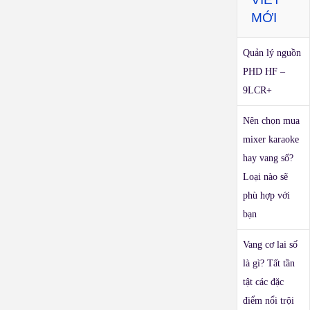
MỚI
Quản lý nguồn
PHD HF –
9LCR+
Nên chọn mua
mixer karaoke
hay vang số?
Loại nào sẽ
phù hợp với
bạn
Vang cơ lai số
là gì? Tất tần
tật các đặc
điểm nổi trội