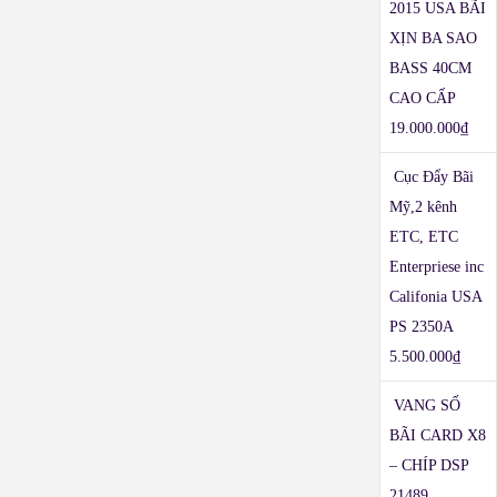
2015 USA BÃI
XỊN BA SAO
BASS 40CM
CAO CẤP
19.000.000
₫
Cục Đẩy Bãi
Mỹ,2 kênh
ETC, ETC
Enterpriese inc
Califonia USA
PS 2350A
5.500.000
₫
VANG SỐ
BÃI CARD X8
– CHÍP DSP
21489