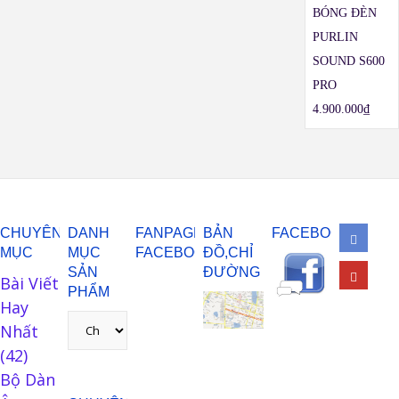
BÓNG ĐÈN
PURLIN
SOUND S600
PRO
4.900.000
₫
CHUYÊN
DANH
FANPAGE
BẢN
FACEBOOK
MỤC
MỤC
FACEBOOK
ĐỒ,CHỈ
SẢN
ĐƯỜNG
Bài Viết
PHẨM
Hay
Nhất
(42)
Bộ Dàn