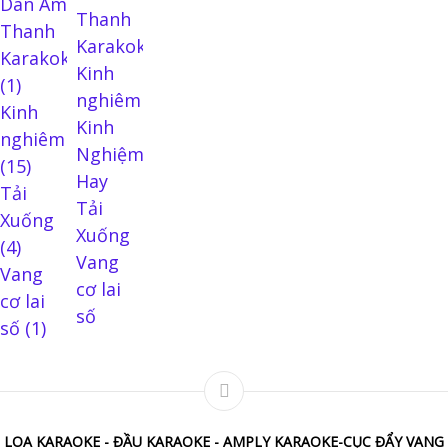
Dàn Âm
Thanh
Thanh
Karakoke
Karakoke
Kinh
(1)
nghiêm
Kinh
Kinh
nghiêm
Nghiệm
(15)
Hay
Tải
Tải
Xuống
Xuống
(4)
Vang
Vang
cơ lai
cơ lai
số
số
(1)
LOA KARAOKE - ĐẦU KARAOKE - AMPLY KARAOKE-CỤC ĐẨY VANG