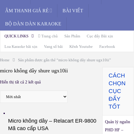
ÂM THANH GIÁ RẺ
BÀI VIẾT
BỘ DÀN DÀN KARAOKE
QUICK LINKS
Trang chủ
Sản Phẩm
Cục đẩy Bãi xịn
Loa Karaoke bãi xịn
Vang số bãi
Kênh Youtube
Facebook
Home
Sản phẩm được gắn thẻ “micro không dây shure ugx10ii”
micro không dây shure ugx10ii
CÁCH
Hiển thị tất cả 2 kết quả
CHỌN
CỤC
ĐẨY
TỐT
Micro không dây – Relacart ER-9800
Quản lý nguồn
Mã cao cấp USA
PHD HF –