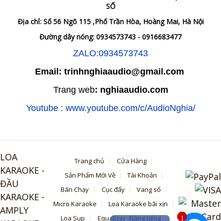
SỐ
Địa chỉ: Số 56 Ngõ 115 ,Phố Trần Hòa, Hoàng Mai, Hà Nội
Đường dây nóng: 0934573743 - 0916683477
ZALO:0934573743
Email: trinhnghiaaudio@gmail.com
Trang web
: nghiaaudio.com
Youtube : www.youtube.com/c/AudioNghia/
LOA
Trang chủ
Cửa Hàng
KARAOKE -
Sản Phẩm Mới Về
Tài Khoản
ĐẦU
Bán Chạy
Cục đẩy
Vang số
KARAOKE -
Micro Karaoke
Loa Karaoke bãi xịn
AMPLY
Loa Sup
Equalizer -Nâng tiếng
1