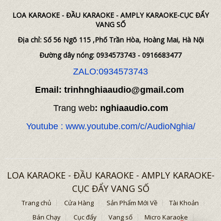
LOA KARAOKE - ĐẦU KARAOKE - AMPLY KARAOKE-CỤC ĐẨY
VANG SỐ
Địa chỉ: Số 56 Ngõ 115 ,Phố Trần Hòa, Hoàng Mai, Hà Nội
Đường dây nóng: 0934573743 - 0916683477
ZALO:0934573743
Email: trinhnghiaaudio@gmail.com
Trang web
: nghiaaudio.com
Youtube : www.youtube.com/c/AudioNghia/
LOA KARAOKE - ĐẦU KARAOKE - AMPLY KARAOKE-
CỤC ĐẨY VANG SỐ
Trang chủ
Cửa Hàng
Sản Phẩm Mới Về
Tài Khoản
Bán Chạy
Cục đẩy
Vang số
Micro Karaoke