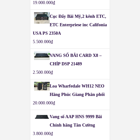
19.000.000
₫
Cục Đẩy Bãi Mỹ,2 kênh ETC,
ETC Enterpriese inc Califonia
USA PS 2350A
5.500.000
₫
VANG SỐ BÃI CARD X8 –
CHÍP DSP 21489
2.500.000
₫
Loa Wharfedale WH12 NEO
Hãng Phúc Giang Phân phối
20.000.000
₫
Vang số AAP HNS 9999 Bãi
Chính hãng Tân Cường
3.800.000
₫