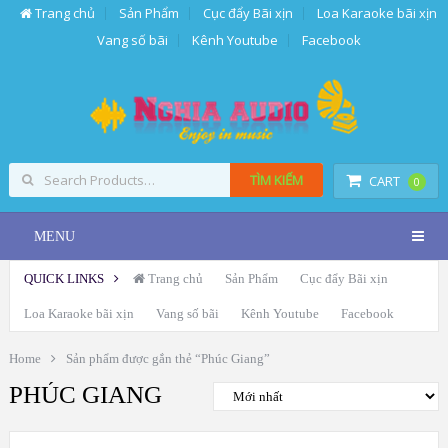
Trang chủ
Sản Phẩm
Cục đẩy Bãi xịn
Loa Karaoke bãi xịn
Vang số bãi
Kênh Youtube
Facebook
TÌM KIẾM
CART
0
MENU
QUICK LINKS
Trang chủ
Sản Phẩm
Cục đẩy Bãi xịn
Loa Karaoke bãi xịn
Vang số bãi
Kênh Youtube
Facebook
Home
Sản phẩm được gắn thẻ “Phúc Giang”
PHÚC GIANG