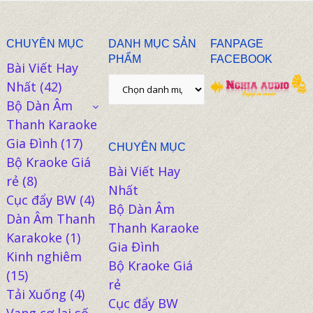
CHUYÊN MỤC
DANH MỤC SẢN
FANPAGE
PHẨM
FACEBOOK
Bài Viết Hay
Nhất
(42)
Bộ Dàn Âm
Thanh Karaoke
Gia Đình
(17)
CHUYÊN MỤC
Bộ Kraoke Giá
Bài Viết Hay
rẻ
(8)
Nhất
Cục đẩy BW
(4)
Bộ Dàn Âm
Dàn Âm Thanh
Thanh Karaoke
Karakoke
(1)
Gia Đình
Kinh nghiêm
Bộ Kraoke Giá
(15)
rẻ
Tải Xuống
(4)
Cục đẩy BW
Vang cơ lai số