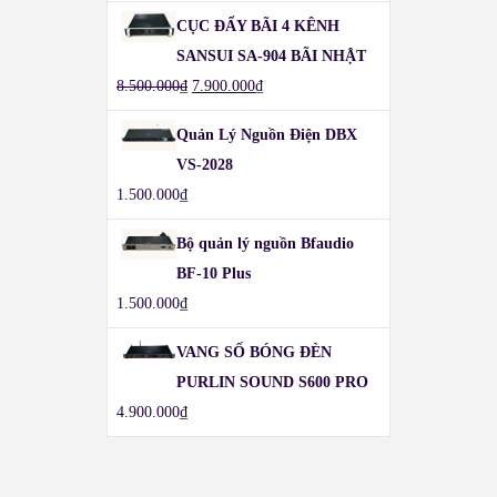
CỤC ĐẨY BÃI 4 KÊNH
SANSUI SA-904 BÃI NHẬT
8.500.000
₫
7.900.000
₫
Quản Lý Nguồn Điện DBX
VS-2028
1.500.000
₫
Bộ quản lý nguồn Bfaudio
BF-10 Plus
1.500.000
₫
VANG SỐ BÓNG ĐÈN
PURLIN SOUND S600 PRO
4.900.000
₫