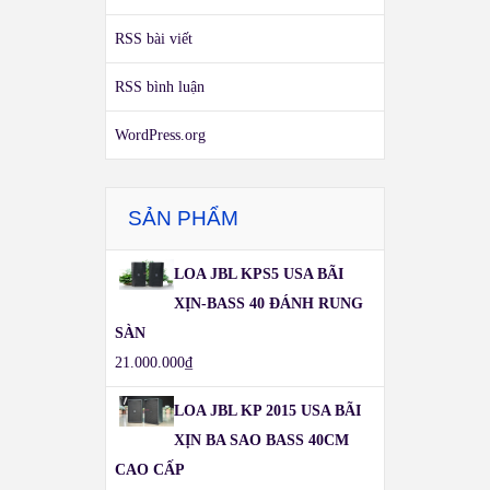
RSS bài viết
RSS bình luận
WordPress.org
SẢN PHẨM
LOA JBL KPS5 USA BÃI
XỊN-BASS 40 ĐÁNH RUNG
SÀN
21.000.000
₫
LOA JBL KP 2015 USA BÃI
XỊN BA SAO BASS 40CM
CAO CẤP