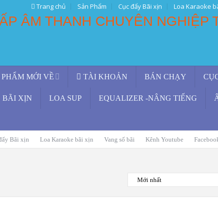
Trang chủ
Sản Phẩm
Cục đẩy Bãi xịn
Loa Karaoke bã
 PHẨM MỚI VỀ
TÀI KHOẢN
BÁN CHẠY
CỤ
BÃI XỊN
LOA SUP
EQUALIZER -NÂNG TIẾNG
đẩy Bãi xịn
Loa Karaoke bãi xịn
Vang số bãi
Kênh Youtube
Faceboo