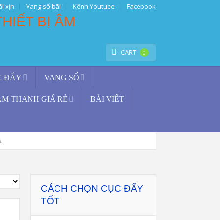
i xịn
Vang số bãi
Kênh Youtube
Facebook
TÌM KIẾM
CART
0
C ĐẨY
VANG SỐ
ÂM THANH GIÁ RẺ
BÀI VIẾT
k
CÁCH CHỌN CỤC ĐẨY
TỐT