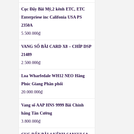
Cục Đẩy Bãi Mỹ,2 kênh ETC, ETC
Enterpriese inc Califonia USA PS
2350A
5.500.000
₫
VANG SỐ BÃI CARD X8 – CHÍP DSP
21489
2.500.000
₫
Loa Wharfedale WH12 NEO Hãng
Phúc Giang Phân phối
20.000.000
₫
Vang số AAP HNS 9999 Bãi Chính
hãng Tân Cường
3.800.000
₫