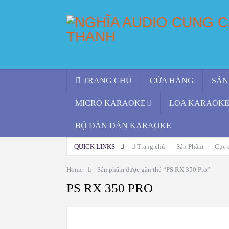
TRANG CHỦ
CỬA HÀNG
SẢN
MICRO KARAOKE
LOA KARAOKE 
BỘ DÀN DÀN KARAOKE
QUICK LINKS
Trang chủ
Sản Phẩm
Cục 
Home
Sản phẩm được gắn thẻ “PS RX 350 Pro”
PS RX 350 PRO