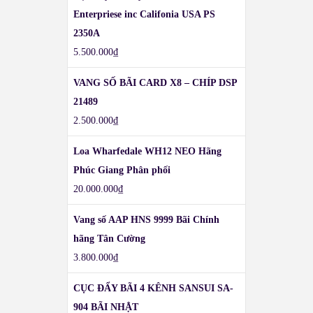
Enterpriese inc Califonia USA PS
2350A
5.500.000
₫
VANG SỐ BÃI CARD X8 – CHÍP DSP
21489
2.500.000
₫
Loa Wharfedale WH12 NEO Hãng
Phúc Giang Phân phối
20.000.000
₫
Vang số AAP HNS 9999 Bãi Chính
hãng Tân Cường
3.800.000
₫
CỤC ĐẨY BÃI 4 KÊNH SANSUI SA-
904 BÃI NHẬT