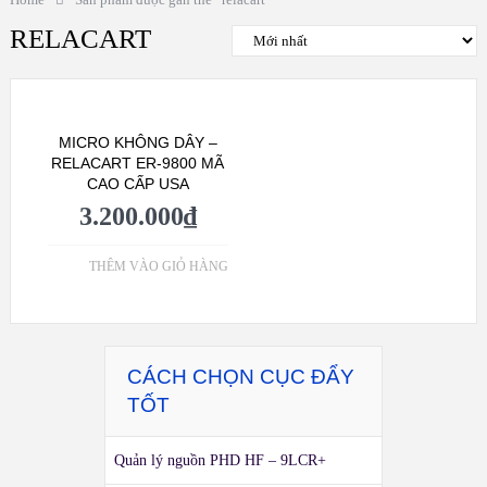
RELACART
MICRO KHÔNG DÂY –
RELACART ER-9800 MÃ
CAO CẤP USA
3.200.000
₫
THÊM VÀO GIỎ HÀNG
CÁCH CHỌN CỤC ĐẨY
TỐT
Quản lý nguồn PHD HF – 9LCR+