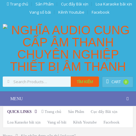
Trang chủ
Sản Phẩm
Cục đẩy Bãi xịn
Loa Karaoke bãi xịn
Vang số bãi
Kênh Youtube
Facebook
TÌM KIẾM
CART
0
MENU
QUICK LINKS
Trang chủ
Sản Phẩm
Cục đẩy Bãi xịn
Loa Karaoke bãi xịn
Vang số bãi
Kênh Youtube
Facebook
Home
Sản phẩm được gắn thẻ “relacart”