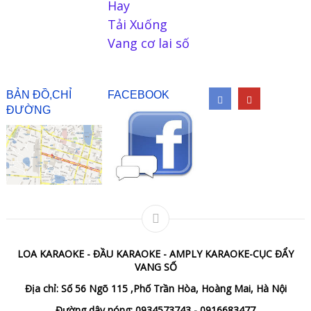
Hay
Tải Xuống
Vang cơ lai số
BẢN ĐỒ,CHỈ
FACEBOOK
ĐƯỜNG
LOA KARAOKE - ĐẦU KARAOKE - AMPLY KARAOKE-CỤC ĐẨY
VANG SỐ
Địa chỉ: Số 56 Ngõ 115 ,Phố Trần Hòa, Hoàng Mai, Hà Nội
Đường dây nóng: 0934573743 - 0916683477