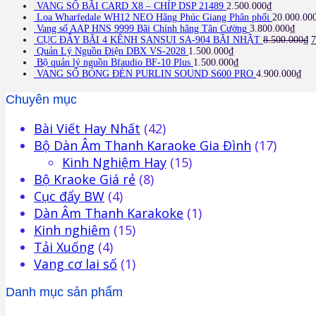
VANG SỐ BÃI CARD X8 – CHÍP DSP 21489
2.500.000
₫
Loa Wharfedale WH12 NEO Hãng Phúc Giang Phân phối
20.000.00
Vang số AAP HNS 9999 Bãi Chính hãng Tân Cường
3.800.000
₫
CỤC ĐẨY BÃI 4 KÊNH SANSUI SA-904 BÃI NHẬT
8.500.000
₫
7
Quản Lý Nguồn Điện DBX VS-2028
1.500.000
₫
Bộ quản lý nguồn Bfaudio BF-10 Plus
1.500.000
₫
VANG SỐ BÓNG ĐÈN PURLIN SOUND S600 PRO
4.900.000
₫
Chuyên mục
Bài Viết Hay Nhất
(42)
Bộ Dàn Âm Thanh Karaoke Gia Đình
(17)
Kinh Nghiệm Hay
(15)
Bộ Kraoke Giá rẻ
(8)
Cục đẩy BW
(4)
Dàn Âm Thanh Karakoke
(1)
Kinh nghiêm
(15)
Tải Xuống
(4)
Vang cơ lai số
(1)
Danh mục sản phẩm