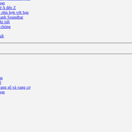
bạn
ừ A đến Z
o phù hợp với bạn
thanh Soundbar
i tiết
 chóng
uất
ạn
ố
ang số và vang cơ
bạn