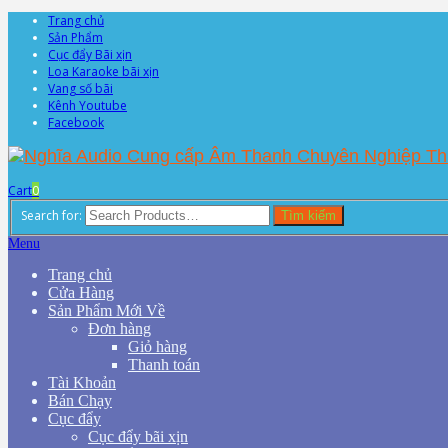
Trang chủ
Sản Phẩm
Cục đẩy Bãi xịn
Loa Karaoke bãi xịn
Vang số bãi
Kênh Youtube
Facebook
Cart
0
Search for:
Tìm kiếm
Menu
Trang chủ
Cửa Hàng
Sản Phẩm Mới Về
Đơn hàng
Giỏ hàng
Thanh toán
Tài Khoản
Bán Chạy
Cục đẩy
Cục đẩy bãi xịn