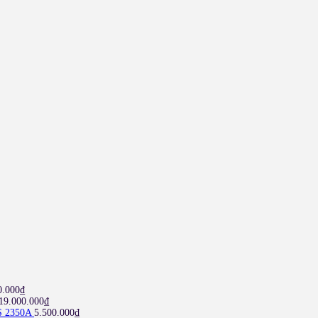
0.000
₫
19.000.000
₫
S 2350A
5.500.000
₫