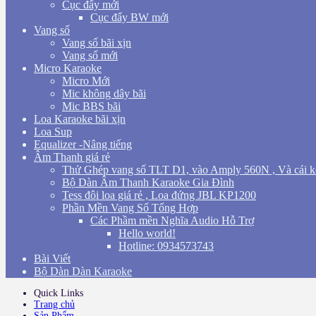
Cục đẩy mới
Cục đẩy BW mới
Vang số
Vang số bãi xịn
Vang số mới
Micro Karaoke
Micro Mới
Mic không dây bãi
Mic BBS bãi
Loa Karaoke bãi xịn
Loa Sup
Equalizer -Nâng tiếng
Âm Thanh giá rẻ
Thử Ghép vang số TLT D1, vào Amply 560N , Và cái k
Bộ Dàn Âm Thanh Karaoke Gia Đình
Tess đôi loa giá rẻ , Loa đứng JBL KP1200
Phần Mền Vang Số Tổng Hợp
Các Phầm mền Nghĩa Audio Hỗ Trợ
Hello world!
Hotline: 0934573743
Bài Viết
Bộ Dàn Dàn Karaoke
Quick Links
Trang chủ
Sản Phẩm