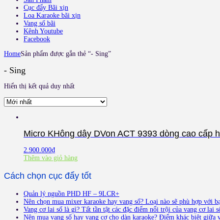
Cục đẩy Bãi xịn
Loa Karaoke bãi xịn
Vang số bãi
Kênh Youtube
Facebook
Home
Sản phẩm được gắn thẻ “- Sing”
- Sing
Hiển thị kết quả duy nhất
Micro KHông dây DVon ACT 9393 dòng cao cấp h
2.900.000
₫
Thêm vào giỏ hàng
Cách chọn cục đẩy tốt
Quản lý nguồn PHD HF – 9LCR+
Nên chọn mua mixer karaoke hay vang số? Loại nào sẽ phù hợp với b
Vang cơ lai số là gì? Tất tần tật các đặc điểm nổi trội của vang cơ lai s
Nên mua vang số hay vang cơ cho dàn karaoke? Điểm khác biệt giữa v