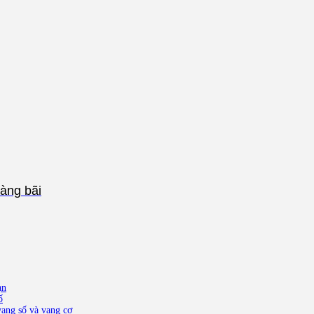
àng bãi
ạn
ố
ang số và vang cơ