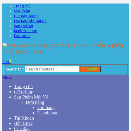
Trang chủ
Sản Phẩm
Cục đẩy Bãi xịn
Loa Karaoke bãi xịn
Vang số bãi
Kênh Youtube
Facebook
Cart
0
Search for:
Tìm kiếm
Menu
Trang chủ
Cửa Hàng
Sản Phẩm Mới Về
Đơn hàng
Giỏ hàng
Thanh toán
Tài Khoản
Bán Chạy
Cục đẩy