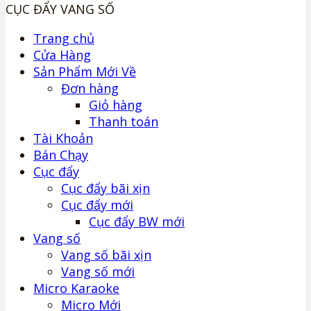
CỤC ĐẨY VANG SỐ
Trang chủ
Cửa Hàng
Sản Phẩm Mới Về
Đơn hàng
Giỏ hàng
Thanh toán
Tài Khoản
Bán Chạy
Cục đẩy
Cục đẩy bãi xịn
Cục đẩy mới
Cục đẩy BW mới
Vang số
Vang số bãi xịn
Vang số mới
Micro Karaoke
Micro Mới