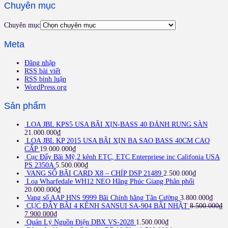
Chuyên mục
Chuyên mục
Meta
Đăng nhập
RSS bài viết
RSS bình luận
WordPress.org
Sản phẩm
LOA JBL KPS5 USA BÃI XỊN-BASS 40 ĐÁNH RUNG SÀN
21.000.000
₫
LOA JBL KP 2015 USA BÃI XỊN BA SAO BASS 40CM CAO
CẤP
19.000.000
₫
Cục Đẩy Bãi Mỹ,2 kênh ETC, ETC Enterpriese inc Califonia USA
PS 2350A
5.500.000
₫
VANG SỐ BÃI CARD X8 – CHÍP DSP 21489
2.500.000
₫
Loa Wharfedale WH12 NEO Hãng Phúc Giang Phân phối
20.000.000
₫
Vang số AAP HNS 9999 Bãi Chính hãng Tân Cường
3.800.000
₫
CỤC ĐẨY BÃI 4 KÊNH SANSUI SA-904 BÃI NHẬT
8.500.000
₫
7.900.000
₫
Quản Lý Nguồn Điện DBX VS-2028
1.500.000
₫