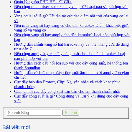
Quản lý nguồn PHD HF – 9LCR+
Nên chọn mua mixer karaoke hay vang số? Loại nào sẽ phù hợp với
bạn
Vang cơ lai số là gì? Tất tần tật các đặc điểm nổi trội của vang cơ lai
số
Nên mua vang số hay vang cơ cho dàn karaoke? Điểm khác biệt giữa
vang số và vang cơ
Nên chọn vang số hay amply cho dàn karaoke? Loại nào phù hợp với
bạn
Hướng dẫn chỉnh vang số hát karaoke hay và nhẹ nhàng cực dễ dàng
từ A đến Z
Nên chọn amply hay cục đẩy công suất cho cho dàn karaoke? Loại
nào phù hợp với bạn
Hướng dẫn cách đấu nối loa sub với cục đẩy công suất, hệ thống loa
thanh Soundbar
Hướng dẫn cách đấu cục đẩy công suất âm thanh với amply đơn giản
chi tiết
Cục đẩy báo đèn Protect, Clip: Nguyên nhân và cách khắc phục
nhanh chóng
Cách chỉnh cục đẩy công suất căn bản cho âm thanh chuẩn nhất
Cục đẩy công suất là gì? Công dụng và lưu ý khi dùng cục đẩy công
suất
Bài viết mới