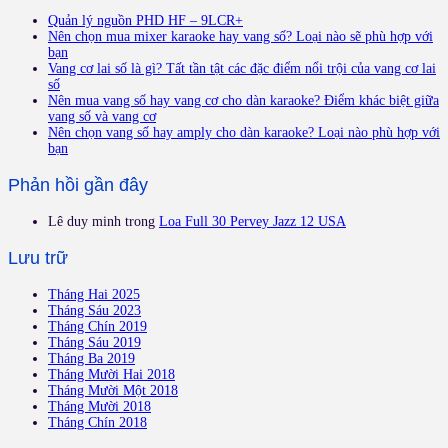
Quản lý nguồn PHD HF – 9LCR+
Nên chọn mua mixer karaoke hay vang số? Loại nào sẽ phù hợp với
bạn
Vang cơ lai số là gì? Tất tần tật các đặc điểm nổi trội của vang cơ lai
số
Nên mua vang số hay vang cơ cho dàn karaoke? Điểm khác biệt giữa
vang số và vang cơ
Nên chọn vang số hay amply cho dàn karaoke? Loại nào phù hợp với
bạn
Phản hồi gần đây
Lê duy minh
trong
Loa Full 30 Pervey Jazz 12 USA
Lưu trữ
Tháng Hai 2025
Tháng Sáu 2023
Tháng Chín 2019
Tháng Sáu 2019
Tháng Ba 2019
Tháng Mười Hai 2018
Tháng Mười Một 2018
Tháng Mười 2018
Tháng Chín 2018