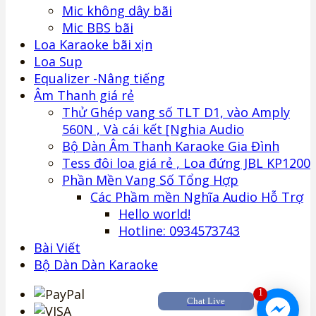
Mic không dây bãi
Mic BBS bãi
Loa Karaoke bãi xịn
Loa Sup
Equalizer -Nâng tiếng
Âm Thanh giá rẻ
Thử Ghép vang số TLT D1, vào Amply
560N , Và cái kết [Nghia Audio
Bộ Dàn Âm Thanh Karaoke Gia Đình
Tess đôi loa giá rẻ , Loa đứng JBL KP1200
Phần Mền Vang Số Tổng Hợp
Các Phầm mền Nghĩa Audio Hỗ Trợ
Hello world!
Hotline: 0934573743
Bài Viết
Bộ Dàn Dàn Karaoke
1
Chat Live