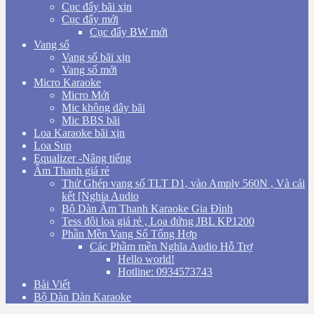
Cục đẩy bãi xịn
Cục đẩy mới
Cục đẩy BW mới
Vang số
Vang số bãi xịn
Vang số mới
Micro Karaoke
Micro Mới
Mic không dây bãi
Mic BBS bãi
Loa Karaoke bãi xịn
Loa Sup
Equalizer -Nâng tiếng
Âm Thanh giá rẻ
Thử Ghép vang số TLT D1, vào Amply 560N , Và cái
kết [Nghia Audio
Bộ Dàn Âm Thanh Karaoke Gia Đình
Tess đôi loa giá rẻ , Loa đứng JBL KP1200
Phần Mền Vang Số Tổng Hợp
Các Phầm mền Nghĩa Audio Hỗ Trợ
Hello world!
Hotline: 0934573743
Bài Viết
Bộ Dàn Dàn Karaoke