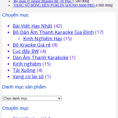
Bộ quản lý nguồn Bfaudio BF-10 Plus
1.500.000
₫
VANG SỐ BÓNG ĐÈN PURLIN SOUND S600 PRO
4.900.000
₫
Chuyên mục
Bài Viết Hay Nhất
(42)
Bộ Dàn Âm Thanh Karaoke Gia Đình
(17)
Kinh Nghiệm Hay
(15)
Bộ Kraoke Giá rẻ
(8)
Cục đẩy BW
(4)
Dàn Âm Thanh Karakoke
(1)
Kinh nghiêm
(15)
Tải Xuống
(4)
Vang cơ lai số
(1)
Danh mục sản phẩm
Chuyên mục