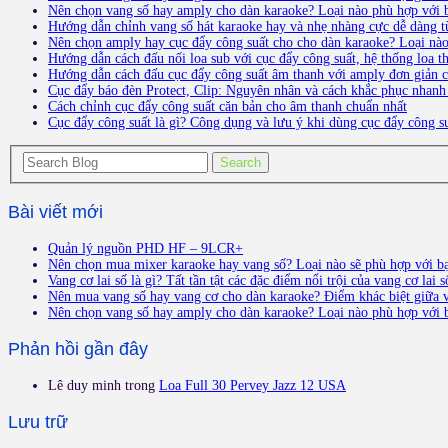
Nên chọn vang số hay amply cho dàn karaoke? Loại nào phù hợp với 
Hướng dẫn chỉnh vang số hát karaoke hay và nhẹ nhàng cực dễ dàng t
Nên chọn amply hay cục đẩy công suất cho cho dàn karaoke? Loại nà
Hướng dẫn cách đấu nối loa sub với cục đẩy công suất, hệ thống loa 
Hướng dẫn cách đấu cục đẩy công suất âm thanh với amply đơn giản ch
Cục đẩy báo đèn Protect, Clip: Nguyên nhân và cách khắc phục nhanh
Cách chỉnh cục đẩy công suất căn bản cho âm thanh chuẩn nhất
Cục đẩy công suất là gì? Công dụng và lưu ý khi dùng cục đẩy công s
Bài viết mới
Quản lý nguồn PHD HF – 9LCR+
Nên chọn mua mixer karaoke hay vang số? Loại nào sẽ phù hợp với b
Vang cơ lai số là gì? Tất tần tật các đặc điểm nổi trội của vang cơ lai s
Nên mua vang số hay vang cơ cho dàn karaoke? Điểm khác biệt giữa v
Nên chọn vang số hay amply cho dàn karaoke? Loại nào phù hợp với 
Phản hồi gần đây
Lê duy minh
trong
Loa Full 30 Pervey Jazz 12 USA
Lưu trữ