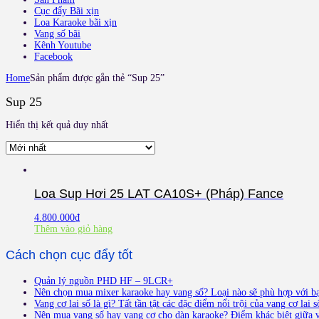
Cục đẩy Bãi xịn
Loa Karaoke bãi xịn
Vang số bãi
Kênh Youtube
Facebook
Home
Sản phẩm được gắn thẻ “Sup 25”
Sup 25
Hiển thị kết quả duy nhất
Loa Sup Hơi 25 LAT CA10S+ (Pháp) Fance
4.800.000
₫
Thêm vào giỏ hàng
Cách chọn cục đẩy tốt
Quản lý nguồn PHD HF – 9LCR+
Nên chọn mua mixer karaoke hay vang số? Loại nào sẽ phù hợp với b
Vang cơ lai số là gì? Tất tần tật các đặc điểm nổi trội của vang cơ lai s
Nên mua vang số hay vang cơ cho dàn karaoke? Điểm khác biệt giữa v