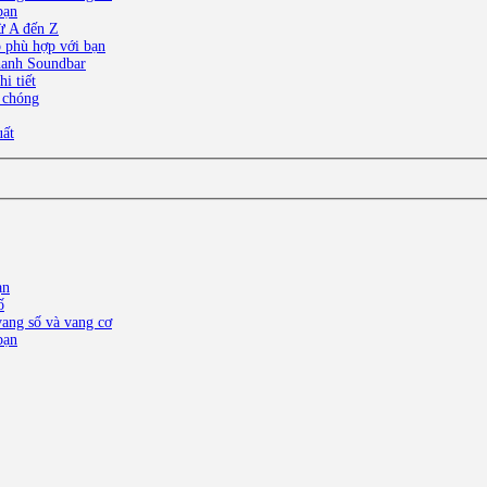
bạn
ừ A đến Z
o phù hợp với bạn
thanh Soundbar
i tiết
 chóng
uất
ạn
ố
ang số và vang cơ
bạn