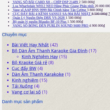
VANG SỐ BÃI CARD X8 – CHÍP DSP 21489
2.500.000
₫
Loa Wharfedale WH12 NEO Hãng Phúc Giang Phân phối
20.000.00
Vang số AAP HNS 9999 Bãi Chính hãng Tân Cường
3.800.000
₫
CỤC ĐẨY BÃI 4 KÊNH SANSUI SA-904 BÃI NHẬT
8.500.000
₫
7
Quản Lý Nguồn Điện DBX VS-2028
1.500.000
₫
Bộ quản lý nguồn Bfaudio BF-10 Plus
1.500.000
₫
VANG SỐ BÓNG ĐÈN PURLIN SOUND S600 PRO
4.900.000
₫
Chuyên mục
Bài Viết Hay Nhất
(42)
Bộ Dàn Âm Thanh Karaoke Gia Đình
(17)
Kinh Nghiệm Hay
(15)
Bộ Kraoke Giá rẻ
(8)
Cục đẩy BW
(4)
Dàn Âm Thanh Karakoke
(1)
Kinh nghiêm
(15)
Tải Xuống
(4)
Vang cơ lai số
(1)
Danh mục sản phẩm