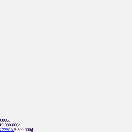
0.000
₫
19.000.000
₫
S 2350A
5.500.000
₫