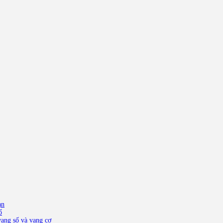
ạn
ố
ang số và vang cơ