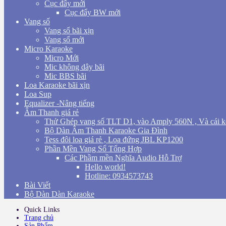
Cục đẩy mới
Cục đẩy BW mới
Vang số
Vang số bãi xịn
Vang số mới
Micro Karaoke
Micro Mới
Mic không dây bãi
Mic BBS bãi
Loa Karaoke bãi xịn
Loa Sup
Equalizer -Nâng tiếng
Âm Thanh giá rẻ
Thử Ghép vang số TLT D1, vào Amply 560N , Và cái k
Bộ Dàn Âm Thanh Karaoke Gia Đình
Tess đôi loa giá rẻ , Loa đứng JBL KP1200
Phần Mền Vang Số Tổng Hợp
Các Phầm mền Nghĩa Audio Hỗ Trợ
Hello world!
Hotline: 0934573743
Bài Viết
Bộ Dàn Dàn Karaoke
Quick Links
Trang chủ
Sản Phẩm