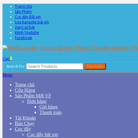
Trang chủ
Sản Phẩm
Cục đẩy Bãi xịn
Loa Karaoke bãi xịn
Vang số bãi
Kênh Youtube
Facebook
Cart
0
Search for:
Tìm kiếm
Menu
Trang chủ
Cửa Hàng
Sản Phẩm Mới Về
Đơn hàng
Giỏ hàng
Thanh toán
Tài Khoản
Bán Chạy
Cục đẩy
Cục đẩy bãi xịn