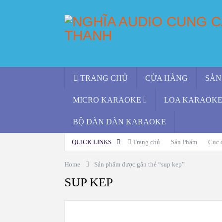
TRANG CHỦ
CỬA HÀNG
SẢN
MICRO KARAOKE
LOA KARAOKE 
BỘ DÀN DÀN KARAOKE
QUICK LINKS
Trang chủ
Sản Phẩm
Cục 
Home
Sản phẩm được gắn thẻ “sup kep”
SUP KEP