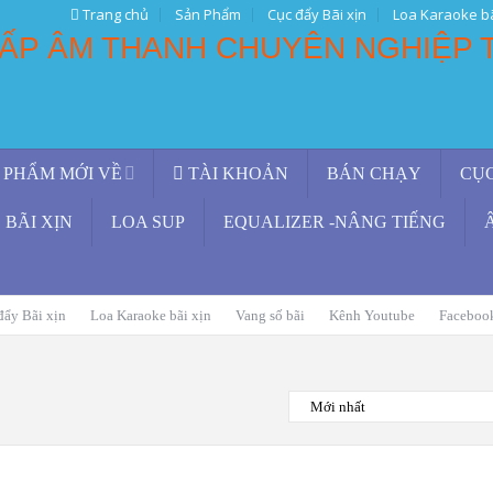
Trang chủ
Sản Phẩm
Cục đẩy Bãi xịn
Loa Karaoke bã
 PHẨM MỚI VỀ
TÀI KHOẢN
BÁN CHẠY
CỤ
BÃI XỊN
LOA SUP
EQUALIZER -NÂNG TIẾNG
đẩy Bãi xịn
Loa Karaoke bãi xịn
Vang số bãi
Kênh Youtube
Faceboo