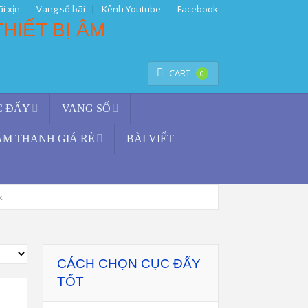
i xịn
Vang số bãi
Kênh Youtube
Facebook
TÌM KIẾM
CART
0
C ĐẨY
VANG SỐ
ÂM THANH GIÁ RẺ
BÀI VIẾT
k
CÁCH CHỌN CỤC ĐẨY
TỐT