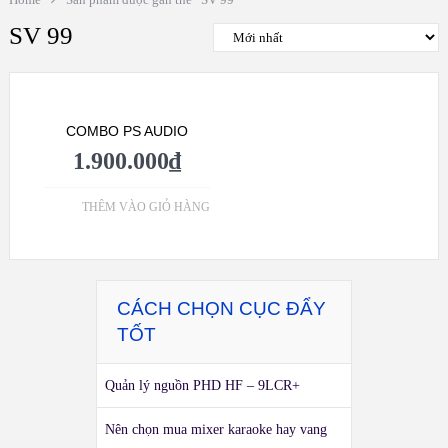
SV 99
COMBO PS AUDIO
1.900.000
₫
THÊM VÀO GIỎ HÀNG
CÁCH CHỌN CỤC ĐẨY
TỐT
Quản lý nguồn PHD HF – 9LCR+
Nên chọn mua mixer karaoke hay vang