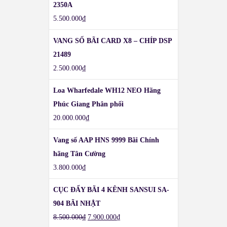
2350A
5.500.000
₫
VANG SỐ BÃI CARD X8 – CHÍP DSP
21489
2.500.000
₫
Loa Wharfedale WH12 NEO Hãng
Phúc Giang Phân phối
20.000.000
₫
Vang số AAP HNS 9999 Bãi Chính
hãng Tân Cường
3.800.000
₫
CỤC ĐẨY BÃI 4 KÊNH SANSUI SA-
904 BÃI NHẬT
8.500.000
₫
7.900.000
₫