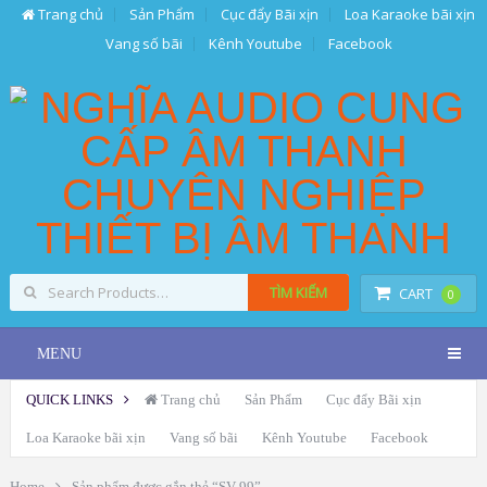
Trang chủ
Sản Phẩm
Cục đẩy Bãi xịn
Loa Karaoke bãi xịn
Vang số bãi
Kênh Youtube
Facebook
TÌM KIẾM
CART
0
MENU
QUICK LINKS
Trang chủ
Sản Phẩm
Cục đẩy Bãi xịn
Loa Karaoke bãi xịn
Vang số bãi
Kênh Youtube
Facebook
Home
Sản phẩm được gắn thẻ “SV 99”