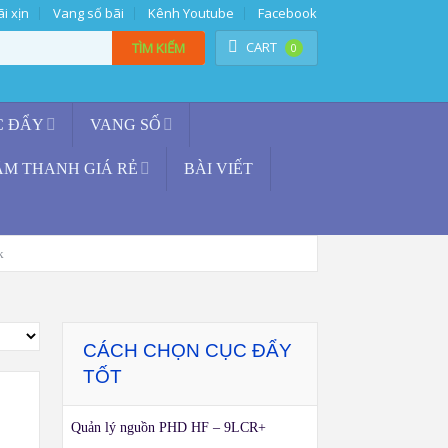
i xịn
Vang số bãi
Kênh Youtube
Facebook
CART
TÌM KIẾM
0
C ĐẨY
VANG SỐ
ÂM THANH GIÁ RẺ
BÀI VIẾT
k
CÁCH CHỌN CỤC ĐẨY
TỐT
Quản lý nguồn PHD HF – 9LCR+