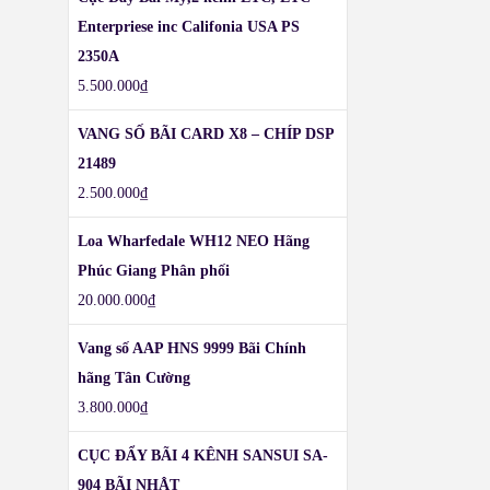
Enterpriese inc Califonia USA PS
2350A
5.500.000
₫
VANG SỐ BÃI CARD X8 – CHÍP DSP
21489
2.500.000
₫
Loa Wharfedale WH12 NEO Hãng
Phúc Giang Phân phối
20.000.000
₫
Vang số AAP HNS 9999 Bãi Chính
hãng Tân Cường
3.800.000
₫
CỤC ĐẨY BÃI 4 KÊNH SANSUI SA-
904 BÃI NHẬT