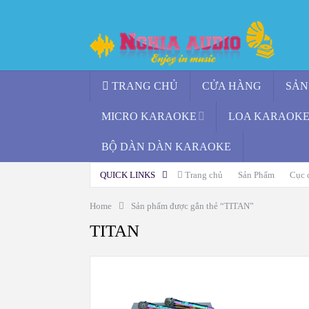
TRANG CHỦ
CỬA HÀNG
SẢN
MICRO KARAOKE
LOA KARAOKE 
BỘ DÀN DÀN KARAOKE
QUICK LINKS
Trang chủ
Sản Phẩm
Cục 
Home
Sản phẩm được gắn thẻ “TITAN”
TITAN