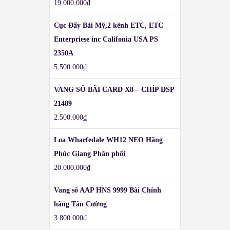
19.000.000
₫
Cục Đẩy Bãi Mỹ,2 kênh ETC, ETC
Enterpriese inc Califonia USA PS
2350A
5.500.000
₫
VANG SỐ BÃI CARD X8 – CHÍP DSP
21489
2.500.000
₫
Loa Wharfedale WH12 NEO Hãng
Phúc Giang Phân phối
20.000.000
₫
Vang số AAP HNS 9999 Bãi Chính
hãng Tân Cường
3.800.000
₫