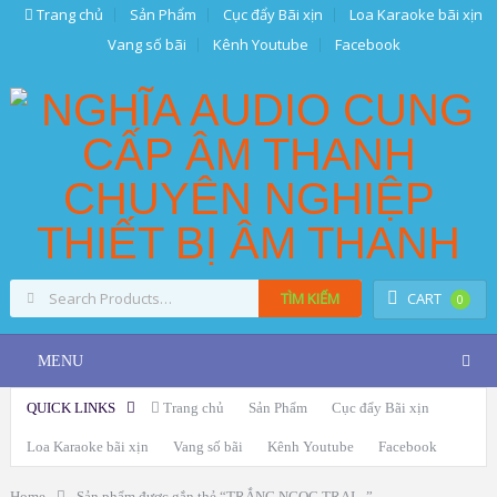
Trang chủ
Sản Phẩm
Cục đẩy Bãi xịn
Loa Karaoke bãi xịn
Vang số bãi
Kênh Youtube
Facebook
TÌM KIẾM
CART
0
MENU
QUICK LINKS
Trang chủ
Sản Phẩm
Cục đẩy Bãi xịn
Loa Karaoke bãi xịn
Vang số bãi
Kênh Youtube
Facebook
Home
Sản phẩm được gắn thẻ “TRẮNG NGỌC TRAI –”