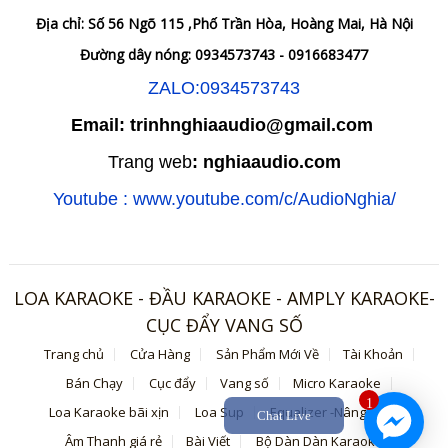
Địa chỉ: Số 56 Ngõ 115 ,Phố Trần Hòa, Hoàng Mai, Hà Nội
Đường dây nóng: 0934573743 - 0916683477
ZALO:0934573743
Email: trinhnghiaaudio@gmail.com
Trang web
: nghiaaudio.com
Youtube : www.youtube.com/c/AudioNghia/
LOA KARAOKE - ĐẦU KARAOKE - AMPLY KARAOKE-
CỤC ĐẨY VANG SỐ
Trang chủ
Cửa Hàng
Sản Phẩm Mới Về
Tài Khoản
Bán Chạy
Cục đẩy
Vang số
Micro Karaoke
1
Loa Karaoke bãi xịn
Loa Sup
Equalizer -Nâng tiếng
Chat Live
Âm Thanh giá rẻ
Bài Viết
Bộ Dàn Dàn Karaoke