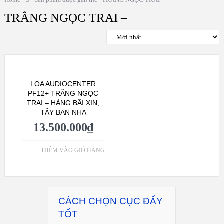
TRẮNG NGỌC TRAI –
LOA AUDIOCENTER
PF12+ TRẮNG NGỌC
TRAI – HÀNG BÃI XỊN,
TÂY BAN NHA
13.500.000
₫
THÊM VÀO GIỎ HÀNG
CÁCH CHỌN CỤC ĐẨY
TỐT