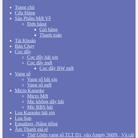
Trang chủ
Cửa Hàng
Sản Phẩm Mới Về
Đơn hàng
Giỏ hàng
Thanh toán
Tài Khoản
Bán Chạy
Cục đẩy
Cục đẩy bãi xịn
Cục đẩy mới
Cục đẩy BW mới
Vang số
Vang số bãi xịn
Vang số mới
Micro Karaoke
Micro Mới
Mic không dây bãi
Mic BBS bãi
Loa Karaoke bãi xịn
Loa Sup
Equalizer -Nâng tiếng
Âm Thanh giá rẻ
Thử Ghép vang số TLT D1, vào Amply 560N , Và cái