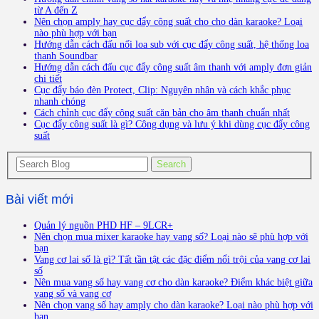
từ A đến Z
Nên chọn amply hay cục đẩy công suất cho cho dàn karaoke? Loại
nào phù hợp với bạn
Hướng dẫn cách đấu nối loa sub với cục đẩy công suất, hệ thống loa
thanh Soundbar
Hướng dẫn cách đấu cục đẩy công suất âm thanh với amply đơn giản
chi tiết
Cục đẩy báo đèn Protect, Clip: Nguyên nhân và cách khắc phục
nhanh chóng
Cách chỉnh cục đẩy công suất căn bản cho âm thanh chuẩn nhất
Cục đẩy công suất là gì? Công dụng và lưu ý khi dùng cục đẩy công
suất
Bài viết mới
Quản lý nguồn PHD HF – 9LCR+
Nên chọn mua mixer karaoke hay vang số? Loại nào sẽ phù hợp với
bạn
Vang cơ lai số là gì? Tất tần tật các đặc điểm nổi trội của vang cơ lai
số
Nên mua vang số hay vang cơ cho dàn karaoke? Điểm khác biệt giữa
vang số và vang cơ
Nên chọn vang số hay amply cho dàn karaoke? Loại nào phù hợp với
bạn