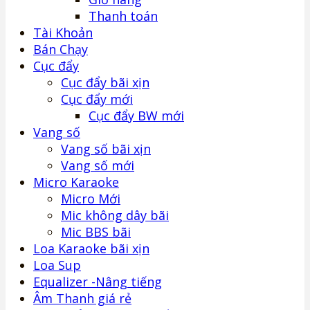
Thanh toán
Tài Khoản
Bán Chạy
Cục đẩy
Cục đẩy bãi xịn
Cục đẩy mới
Cục đẩy BW mới
Vang số
Vang số bãi xịn
Vang số mới
Micro Karaoke
Micro Mới
Mic không dây bãi
Mic BBS bãi
Loa Karaoke bãi xịn
Loa Sup
Equalizer -Nâng tiếng
Âm Thanh giá rẻ