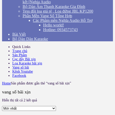
kết [Nghia Audio
Bộ Dàn Âm Thanh Karaoke Gia Đình
Tess đôi loa giá rẻ , Loa đứng JBL KP1200
Phần Mền Vang Số Tổng Hợp
Các Phầm mền Nghĩa Audio Hỗ Trợ
Hello world!
Hotline: 0934573743
Bài Viết
Bộ Dàn Dàn Karaoke
Quick Links
Trang chủ
Sản Phẩm
Cục đẩy Bãi xịn
Loa Karaoke bãi xịn
Vang số bãi
Kênh Youtube
Facebook
Home
Sản phẩm được gắn thẻ “vang số bãi xịn”
vang số bãi xịn
Hiển thị tất cả 2 kết quả