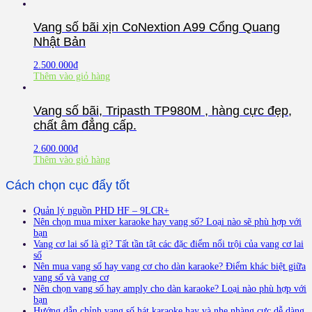
Vang số bãi xịn CoNextion A99 Cổng Quang
Nhật Bản
2.500.000
₫
Thêm vào giỏ hàng
Vang số bãi, Tripasth TP980M , hàng cực đẹp,
chất âm đẳng cấp.
2.600.000
₫
Thêm vào giỏ hàng
Cách chọn cục đẩy tốt
Quản lý nguồn PHD HF – 9LCR+
Nên chọn mua mixer karaoke hay vang số? Loại nào sẽ phù hợp với
bạn
Vang cơ lai số là gì? Tất tần tật các đặc điểm nổi trội của vang cơ lai
số
Nên mua vang số hay vang cơ cho dàn karaoke? Điểm khác biệt giữa
vang số và vang cơ
Nên chọn vang số hay amply cho dàn karaoke? Loại nào phù hợp với
bạn
Hướng dẫn chỉnh vang số hát karaoke hay và nhẹ nhàng cực dễ dàng