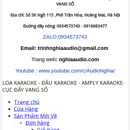
VANG SỐ
Địa chỉ: Số 56 Ngõ 115 ,Phố Trần Hòa, Hoàng Mai, Hà Nội
Đường dây nóng: 0934573743 - 0916683477
ZALO:0934573743
Email: trinhnghiaaudio@gmail.com
Trang web
: nghiaaudio.com
Youtube : www.youtube.com/c/AudioNghia/
LOA KARAOKE - ĐẦU KARAOKE - AMPLY KARAOKE-
CỤC ĐẨY VANG SỐ
Trang chủ
Cửa Hàng
Sản Phẩm Mới Về
Đơn hàng
Giỏ hàng