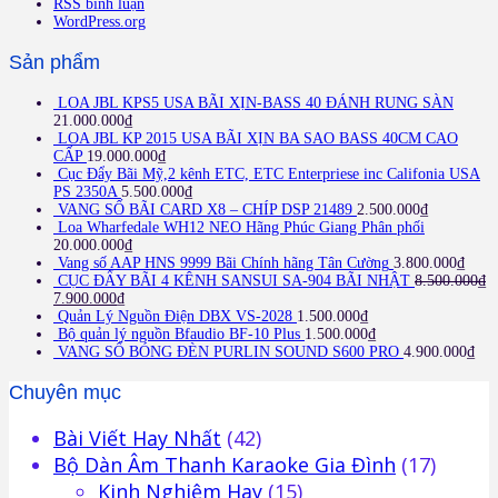
RSS bình luận
WordPress.org
Sản phẩm
LOA JBL KPS5 USA BÃI XỊN-BASS 40 ĐÁNH RUNG SÀN
21.000.000
₫
LOA JBL KP 2015 USA BÃI XỊN BA SAO BASS 40CM CAO
CẤP
19.000.000
₫
Cục Đẩy Bãi Mỹ,2 kênh ETC, ETC Enterpriese inc Califonia USA
PS 2350A
5.500.000
₫
VANG SỐ BÃI CARD X8 – CHÍP DSP 21489
2.500.000
₫
Loa Wharfedale WH12 NEO Hãng Phúc Giang Phân phối
20.000.000
₫
Vang số AAP HNS 9999 Bãi Chính hãng Tân Cường
3.800.000
₫
CỤC ĐẨY BÃI 4 KÊNH SANSUI SA-904 BÃI NHẬT
8.500.000
₫
7.900.000
₫
Quản Lý Nguồn Điện DBX VS-2028
1.500.000
₫
Bộ quản lý nguồn Bfaudio BF-10 Plus
1.500.000
₫
VANG SỐ BÓNG ĐÈN PURLIN SOUND S600 PRO
4.900.000
₫
Chuyên mục
Bài Viết Hay Nhất
(42)
Bộ Dàn Âm Thanh Karaoke Gia Đình
(17)
Kinh Nghiệm Hay
(15)