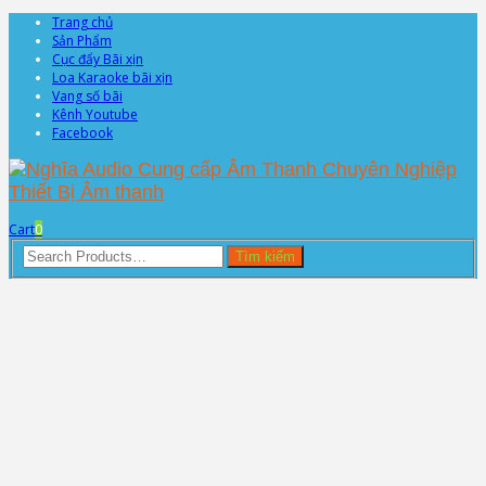
Trang chủ
Sản Phẩm
Cục đẩy Bãi xịn
Loa Karaoke bãi xịn
Vang số bãi
Kênh Youtube
Facebook
Cart
0
Search
Tìm kiếm
for: