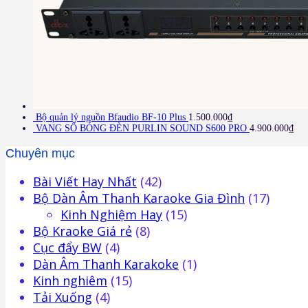
Bộ quản lý nguồn Bfaudio BF-10 Plus
1.500.000
₫
VANG SỐ BÓNG ĐÈN PURLIN SOUND S600 PRO
4.900.000
₫
Chuyên mục
Bài Viết Hay Nhất
(42)
Bộ Dàn Âm Thanh Karaoke Gia Đình
(17)
Kinh Nghiệm Hay
(15)
Bộ Kraoke Giá rẻ
(8)
Cục đẩy BW
(4)
Dàn Âm Thanh Karakoke
(1)
Kinh nghiêm
(15)
Tải Xuống
(4)