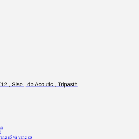
 , Siso , db Acoutic , Tripasth
ạn
ố
ang số và vang cơ