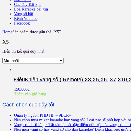
Cục đẩy Bãi xịn
Loa Karaoke bãi xịn
Vang số bãi
Kênh Youtube
Facebook
Home
Sản phẩm được gắn thẻ “X5”
X5
Hiển thị kết quả duy nhất
ĐiềuKhiển vang số ( Remote) X3,X5,X6 ,X7,X10,X12
150.000
₫
Thêm vào giỏ hàng
Cách chọn cục đẩy tốt
Quản lý nguồn PHD HF – 9LCR+
Nên chọn mua mixer karaoke hay vang số? Loại nào sẽ phù hợp với b
Vang cơ lai số là gì? Tất tần tật các đặc điểm nổi trội của vang cơ lai s
Nên mua vang số hay vang cơ cho dàn karaoke? Điểm khác biệt giữa v