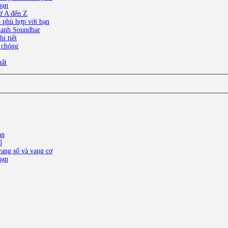
bạn
ừ A đến Z
o phù hợp với bạn
thanh Soundbar
i tiết
 chóng
uất
ạn
ố
ang số và vang cơ
bạn