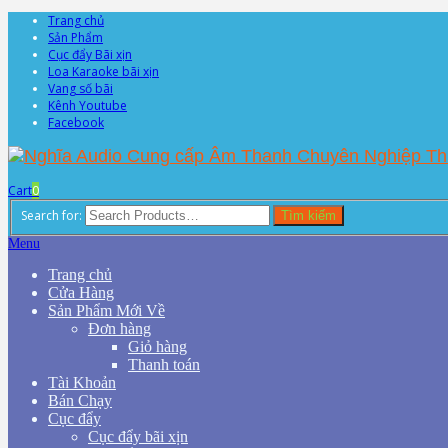
Trang chủ
Sản Phẩm
Cục đẩy Bãi xịn
Loa Karaoke bãi xịn
Vang số bãi
Kênh Youtube
Facebook
Cart
0
Search for:
Tìm kiếm
Menu
Trang chủ
Cửa Hàng
Sản Phẩm Mới Về
Đơn hàng
Giỏ hàng
Thanh toán
Tài Khoản
Bán Chạy
Cục đẩy
Cục đẩy bãi xịn