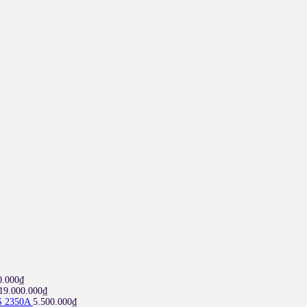
0.000
₫
19.000.000
₫
S 2350A
5.500.000
₫