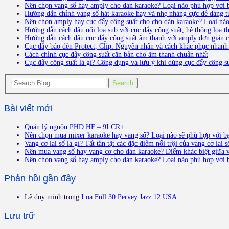
Nên chọn vang số hay amply cho dàn karaoke? Loại nào phù hợp với 
Hướng dẫn chỉnh vang số hát karaoke hay và nhẹ nhàng cực dễ dàng t
Nên chọn amply hay cục đẩy công suất cho cho dàn karaoke? Loại nà
Hướng dẫn cách đấu nối loa sub với cục đẩy công suất, hệ thống loa 
Hướng dẫn cách đấu cục đẩy công suất âm thanh với amply đơn giản ch
Cục đẩy báo đèn Protect, Clip: Nguyên nhân và cách khắc phục nhanh
Cách chỉnh cục đẩy công suất căn bản cho âm thanh chuẩn nhất
Cục đẩy công suất là gì? Công dụng và lưu ý khi dùng cục đẩy công s
Bài viết mới
Quản lý nguồn PHD HF – 9LCR+
Nên chọn mua mixer karaoke hay vang số? Loại nào sẽ phù hợp với b
Vang cơ lai số là gì? Tất tần tật các đặc điểm nổi trội của vang cơ lai s
Nên mua vang số hay vang cơ cho dàn karaoke? Điểm khác biệt giữa v
Nên chọn vang số hay amply cho dàn karaoke? Loại nào phù hợp với 
Phản hồi gần đây
Lê duy minh
trong
Loa Full 30 Pervey Jazz 12 USA
Lưu trữ