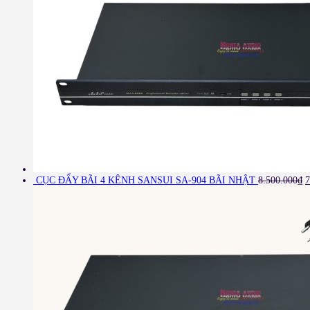
CỤC ĐẨY BÃI 4 KÊNH SANSUI SA-904 BÃI NHẬT
8.500.000
₫
7