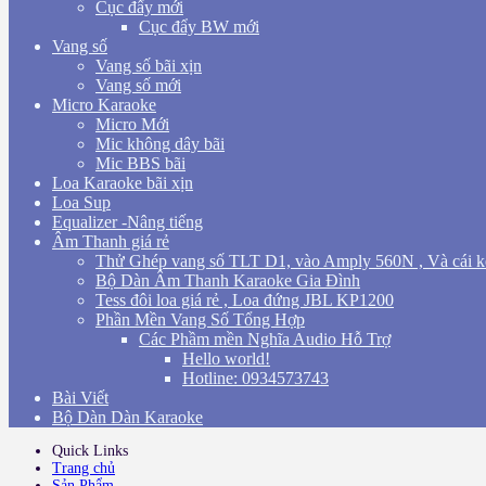
Cục đẩy mới
Cục đẩy BW mới
Vang số
Vang số bãi xịn
Vang số mới
Micro Karaoke
Micro Mới
Mic không dây bãi
Mic BBS bãi
Loa Karaoke bãi xịn
Loa Sup
Equalizer -Nâng tiếng
Âm Thanh giá rẻ
Thử Ghép vang số TLT D1, vào Amply 560N , Và cái k
Bộ Dàn Âm Thanh Karaoke Gia Đình
Tess đôi loa giá rẻ , Loa đứng JBL KP1200
Phần Mền Vang Số Tổng Hợp
Các Phầm mền Nghĩa Audio Hỗ Trợ
Hello world!
Hotline: 0934573743
Bài Viết
Bộ Dàn Dàn Karaoke
Quick Links
Trang chủ
Sản Phẩm