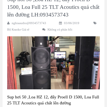
1500, Loa Full 25 TLT Acoutics quá chất
lên đường LH:0934573743
nghiaaudio@0934573743
03/06/2019
Bộ Kraoke Giá rẻ
Không có phản hồi
Sup hơi 50 ,Loa HZ 12, đẩy Proell D 1500, Loa Full
25 TLT Acoutics quá chất lên đường