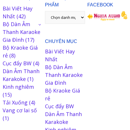
PHẨM
FACEBOOK
Bài Viết Hay
Nhất
(42)
Bộ Dàn Âm
Thanh Karaoke
Gia Đình
(17)
CHUYÊN MỤC
Bộ Kraoke Giá
Bài Viết Hay
rẻ
(8)
Nhất
Cục đẩy BW
(4)
Bộ Dàn Âm
Dàn Âm Thanh
Thanh Karaoke
Karakoke
(1)
Gia Đình
Kinh nghiêm
Bộ Kraoke Giá
(15)
rẻ
Tải Xuống
(4)
Cục đẩy BW
Vang cơ lai số
Dàn Âm Thanh
(1)
Karakoke
Kinh nghiêm