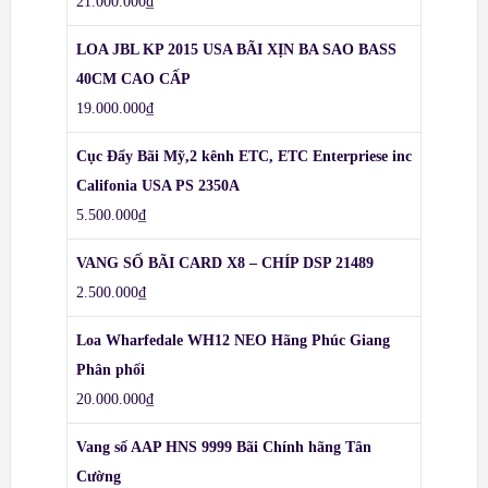
21.000.000
₫
LOA JBL KP 2015 USA BÃI XỊN BA SAO BASS
40CM CAO CẤP
19.000.000
₫
Cục Đẩy Bãi Mỹ,2 kênh ETC, ETC Enterpriese inc
Califonia USA PS 2350A
5.500.000
₫
VANG SỐ BÃI CARD X8 – CHÍP DSP 21489
2.500.000
₫
Loa Wharfedale WH12 NEO Hãng Phúc Giang
Phân phối
20.000.000
₫
Vang số AAP HNS 9999 Bãi Chính hãng Tân
Cường