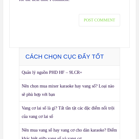
CÁCH CHỌN CỤC ĐẨY TỐT
Quản lý nguồn PHD HF – 9LCR+
Nên chọn mua mixer karaoke hay vang số? Loại nào
sẽ phù hợp với bạn
Vang cơ lai số là gì? Tất tần tật các đặc điểm nổi trội
của vang cơ lai số
Nên mua vang số hay vang cơ cho dàn karaoke? Điểm
khác biệt giữa vang số và vang cơ