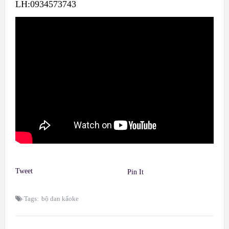
LH:0934573743
Tweet
Pin It
Tags:
bộ dan kẩoke