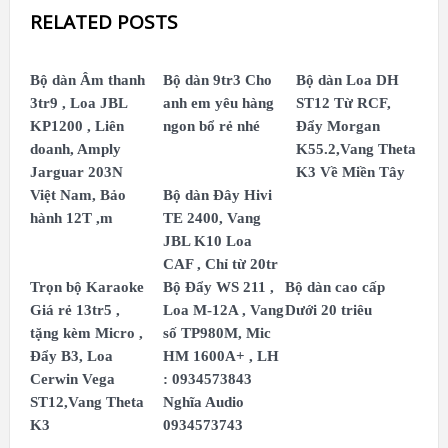
RELATED POSTS
Bộ dàn Âm thanh
Bộ dàn 9tr3 Cho
Bộ dàn Loa DH
3tr9 , Loa JBL
anh em yêu hàng
ST12 Từ RCF,
KP1200 , Liên
ngon bổ rẻ nhé
Đẩy Morgan
doanh, Amply
K55.2,Vang Theta
Jarguar 203N
K3 Về Miền Tây
Việt Nam, Bảo
Bộ dàn Đây Hivi
hành 12T ,m
TE 2400, Vang
JBL K10 Loa
CAF , Chỉ từ 20tr
Trọn bộ Karaoke
Bộ Đẩy WS 211 ,
Bộ dàn cao cấp
Giá rẻ 13tr5 ,
Loa M-12A , Vang
Dưới 20 triêu
tặng kèm Micro ,
số TP980M, Mic
Đẩy B3, Loa
HM 1600A+ , LH
Cerwin Vega
: 0934573843
ST12,Vang Theta
Nghĩa Audio
K3
0934573743