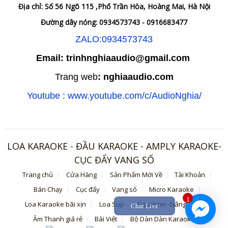
Địa chỉ: Số 56 Ngõ 115 ,Phố Trần Hòa, Hoàng Mai, Hà Nội
Đường dây nóng: 0934573743 - 0916683477
ZALO:0934573743
Email: trinhnghiaaudio@gmail.com
Trang web
: nghiaaudio.com
Youtube : www.youtube.com/c/AudioNghia/
LOA KARAOKE - ĐẦU KARAOKE - AMPLY KARAOKE-
CỤC ĐẨY VANG SỐ
Trang chủ
Cửa Hàng
Sản Phẩm Mới Về
Tài Khoản
Bán Chạy
Cục đẩy
Vang số
Micro Karaoke
1
Loa Karaoke bãi xịn
Loa Sup
Equalizer -Nâng tiếng
Chat Live
Âm Thanh giá rẻ
Bài Viết
Bộ Dàn Dàn Karaoke